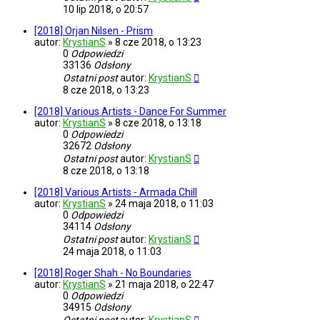
10 lip 2018, o 20:57
[2018] Orjan Nilsen - Prism
autor:
KrystianS
»
8 cze 2018, o 13:23
0
Odpowiedzi
33136
Odsłony
Ostatni post
autor:
KrystianS
8 cze 2018, o 13:23
[2018] Various Artists - Dance For Summer
autor:
KrystianS
»
8 cze 2018, o 13:18
0
Odpowiedzi
32672
Odsłony
Ostatni post
autor:
KrystianS
8 cze 2018, o 13:18
[2018] Various Artists - Armada Chill
autor:
KrystianS
»
24 maja 2018, o 11:03
0
Odpowiedzi
34114
Odsłony
Ostatni post
autor:
KrystianS
24 maja 2018, o 11:03
[2018] Roger Shah - No Boundaries
autor:
KrystianS
»
21 maja 2018, o 22:47
0
Odpowiedzi
34915
Odsłony