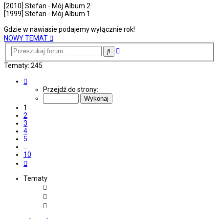
[2010] Stefan - Mój Album 2
[1999] Stefan - Mój Album 1
Gdzie w nawiasie podajemy wyłącznie rok!
NOWY TEMAT
Wyszukiwanie
Szukaj
zaawansowane
Tematy: 245
Strona
1
Przejdź do strony:
z
10
1
2
3
4
5
…
10
Następna
Tematy