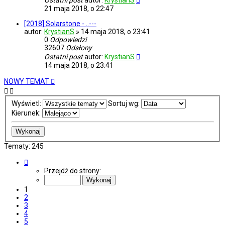
Ostatni post
autor:
KrystianS
21 maja 2018, o 22:47
[2018] Solarstone - ..---
autor:
KrystianS
»
14 maja 2018, o 23:41
0
Odpowiedzi
32607
Odsłony
Ostatni post
autor:
KrystianS
14 maja 2018, o 23:41
NOWY TEMAT
Wyświetl:
Sortuj wg:
Kierunek:
Tematy: 245
Strona
1
Przejdź do strony:
z
10
1
2
3
4
5