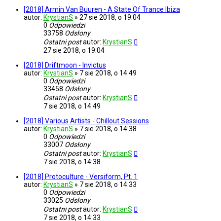
[2018] Armin Van Buuren - A State Of Trance Ibiza
autor:
KrystianS
»
27 sie 2018, o 19:04
0
Odpowiedzi
33758
Odsłony
Ostatni post
autor:
KrystianS
27 sie 2018, o 19:04
[2018] Driftmoon - Invictus
autor:
KrystianS
»
7 sie 2018, o 14:49
0
Odpowiedzi
33458
Odsłony
Ostatni post
autor:
KrystianS
7 sie 2018, o 14:49
[2018] Various Artists - Chillout Sessions
autor:
KrystianS
»
7 sie 2018, o 14:38
0
Odpowiedzi
33007
Odsłony
Ostatni post
autor:
KrystianS
7 sie 2018, o 14:38
[2018] Protoculture - Versiform, Pt. 1
autor:
KrystianS
»
7 sie 2018, o 14:33
0
Odpowiedzi
33025
Odsłony
Ostatni post
autor:
KrystianS
7 sie 2018, o 14:33