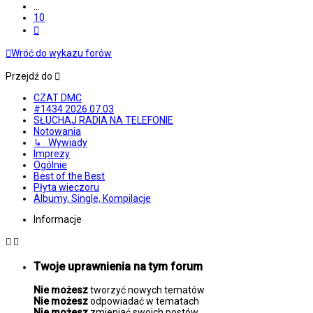
…
10
Następna
Wróć do wykazu forów
Przejdź do
CZAT DMC
#1434 2026.07.03
SŁUCHAJ RADIA NA TELEFONIE
Notowania
↳ Wywiady
Imprezy
Ogólnie
Best of the Best
Płyta wieczoru
Albumy, Single, Kompilacje
Informacje
Twoje uprawnienia na tym forum
Nie możesz
tworzyć nowych tematów
Nie możesz
odpowiadać w tematach
Nie możesz
zmieniać swoich postów