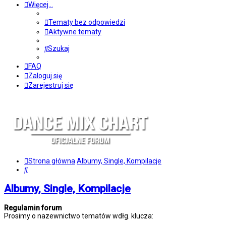
Więcej…
Tematy bez odpowiedzi
Aktywne tematy
Szukaj
FAQ
Zaloguj się
Zarejestruj się
Strona główna
Albumy, Single, Kompilacje
Szukaj
Albumy, Single, Kompilacje
Regulamin forum
Prosimy o nazewnictwo tematów wdłg. klucza: