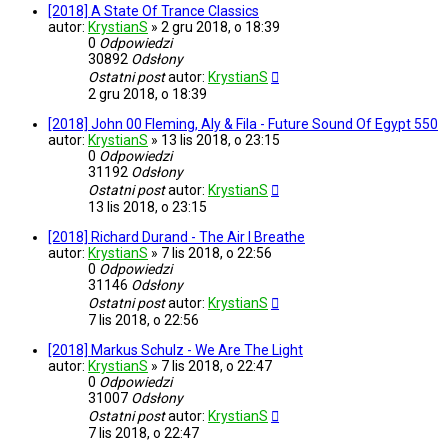
[2018] A State Of Trance Classics
autor:
KrystianS
»
2 gru 2018, o 18:39
0
Odpowiedzi
30892
Odsłony
Ostatni post
autor:
KrystianS
2 gru 2018, o 18:39
[2018] John 00 Fleming, Aly & Fila - Future Sound Of Egypt 550
autor:
KrystianS
»
13 lis 2018, o 23:15
0
Odpowiedzi
31192
Odsłony
Ostatni post
autor:
KrystianS
13 lis 2018, o 23:15
[2018] Richard Durand - The Air I Breathe
autor:
KrystianS
»
7 lis 2018, o 22:56
0
Odpowiedzi
31146
Odsłony
Ostatni post
autor:
KrystianS
7 lis 2018, o 22:56
[2018] Markus Schulz - We Are The Light
autor:
KrystianS
»
7 lis 2018, o 22:47
0
Odpowiedzi
31007
Odsłony
Ostatni post
autor:
KrystianS
7 lis 2018, o 22:47