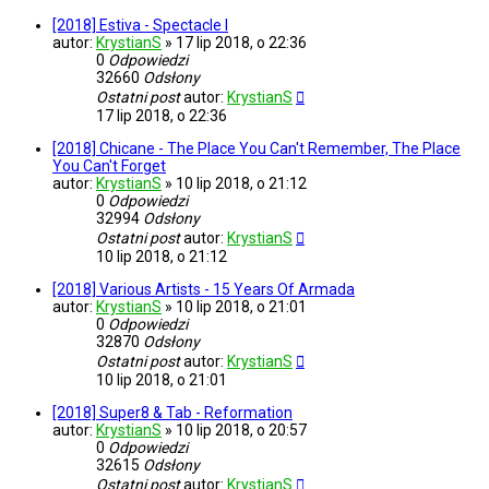
[2018] Estiva - Spectacle I
autor:
KrystianS
»
17 lip 2018, o 22:36
0
Odpowiedzi
32660
Odsłony
Ostatni post
autor:
KrystianS
17 lip 2018, o 22:36
[2018] Chicane - The Place You Can't Remember, The Place
You Can't Forget
autor:
KrystianS
»
10 lip 2018, o 21:12
0
Odpowiedzi
32994
Odsłony
Ostatni post
autor:
KrystianS
10 lip 2018, o 21:12
[2018] Various Artists - 15 Years Of Armada
autor:
KrystianS
»
10 lip 2018, o 21:01
0
Odpowiedzi
32870
Odsłony
Ostatni post
autor:
KrystianS
10 lip 2018, o 21:01
[2018] Super8 & Tab - Reformation
autor:
KrystianS
»
10 lip 2018, o 20:57
0
Odpowiedzi
32615
Odsłony
Ostatni post
autor:
KrystianS