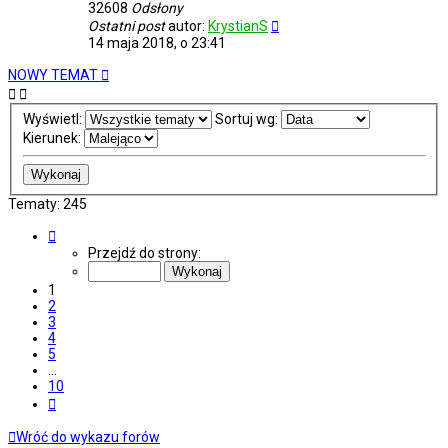
32608
Odsłony
Ostatni post
autor:
KrystianS
14 maja 2018, o 23:41
NOWY TEMAT
Wyświetl:
Sortuj wg:
Kierunek:
Tematy: 245
Strona
1
Przejdź do strony:
z
10
1
2
3
4
5
…
10
Następna
Wróć do wykazu forów