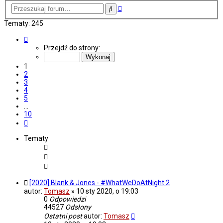
Wyszukiwanie
Szukaj
zaawansowane
Tematy: 245
Strona
1
Przejdź do strony:
z
10
1
2
3
4
5
…
10
Następna
Tematy
[2020] Blank & Jones - #WhatWeDoAtNight 2
autor:
Tomasz
»
10 sty 2020, o 19:03
0
Odpowiedzi
44527
Odsłony
Ostatni post
autor:
Tomasz