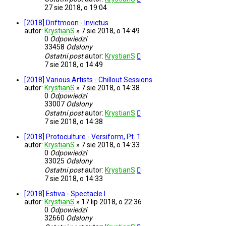
27 sie 2018, o 19:04
[2018] Driftmoon - Invictus
autor:
KrystianS
»
7 sie 2018, o 14:49
0
Odpowiedzi
33458
Odsłony
Ostatni post
autor:
KrystianS
7 sie 2018, o 14:49
[2018] Various Artists - Chillout Sessions
autor:
KrystianS
»
7 sie 2018, o 14:38
0
Odpowiedzi
33007
Odsłony
Ostatni post
autor:
KrystianS
7 sie 2018, o 14:38
[2018] Protoculture - Versiform, Pt. 1
autor:
KrystianS
»
7 sie 2018, o 14:33
0
Odpowiedzi
33025
Odsłony
Ostatni post
autor:
KrystianS
7 sie 2018, o 14:33
[2018] Estiva - Spectacle I
autor:
KrystianS
»
17 lip 2018, o 22:36
0
Odpowiedzi
32660
Odsłony