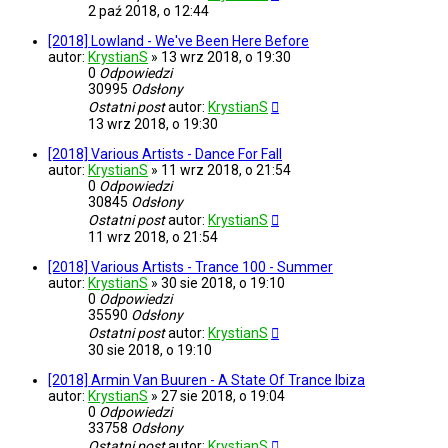
2 paź 2018, o 12:44
[2018] Lowland - We've Been Here Before
autor:
KrystianS
»
13 wrz 2018, o 19:30
0
Odpowiedzi
30995
Odsłony
Ostatni post
autor:
KrystianS
13 wrz 2018, o 19:30
[2018] Various Artists - Dance For Fall
autor:
KrystianS
»
11 wrz 2018, o 21:54
0
Odpowiedzi
30845
Odsłony
Ostatni post
autor:
KrystianS
11 wrz 2018, o 21:54
[2018] Various Artists - Trance 100 - Summer
autor:
KrystianS
»
30 sie 2018, o 19:10
0
Odpowiedzi
35590
Odsłony
Ostatni post
autor:
KrystianS
30 sie 2018, o 19:10
[2018] Armin Van Buuren - A State Of Trance Ibiza
autor:
KrystianS
»
27 sie 2018, o 19:04
0
Odpowiedzi
33758
Odsłony
Ostatni post
autor:
KrystianS