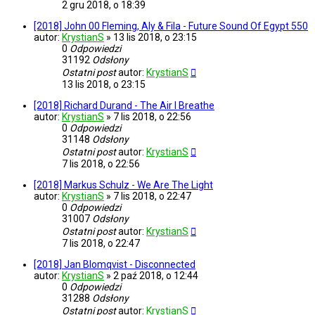
2 gru 2018, o 18:39
[2018] John 00 Fleming, Aly & Fila - Future Sound Of Egypt 550
autor:
KrystianS
»
13 lis 2018, o 23:15
0
Odpowiedzi
31192
Odsłony
Ostatni post
autor:
KrystianS
13 lis 2018, o 23:15
[2018] Richard Durand - The Air I Breathe
autor:
KrystianS
»
7 lis 2018, o 22:56
0
Odpowiedzi
31148
Odsłony
Ostatni post
autor:
KrystianS
7 lis 2018, o 22:56
[2018] Markus Schulz - We Are The Light
autor:
KrystianS
»
7 lis 2018, o 22:47
0
Odpowiedzi
31007
Odsłony
Ostatni post
autor:
KrystianS
7 lis 2018, o 22:47
[2018] Jan Blomqvist - Disconnected
autor:
KrystianS
»
2 paź 2018, o 12:44
0
Odpowiedzi
31288
Odsłony
Ostatni post
autor:
KrystianS