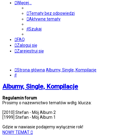
Więcej…
Tematy bez odpowiedzi
Aktywne tematy
Szukaj
FAQ
Zaloguj się
Zarejestruj się
Strona główna
Albumy, Single, Kompilacje
Szukaj
Albumy, Single, Kompilacje
Regulamin forum
Prosimy o nazewnictwo tematów wdłg. klucza:
[2010] Stefan - Mój Album 2
[1999] Stefan - Mój Album 1
Gdzie w nawiasie podajemy wyłącznie rok!
NOWY TEMAT