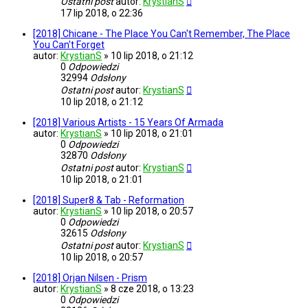
Ostatni post
autor:
KrystianS
17 lip 2018, o 22:36
[2018] Chicane - The Place You Can't Remember, The Place
You Can't Forget
autor:
KrystianS
»
10 lip 2018, o 21:12
0
Odpowiedzi
32994
Odsłony
Ostatni post
autor:
KrystianS
10 lip 2018, o 21:12
[2018] Various Artists - 15 Years Of Armada
autor:
KrystianS
»
10 lip 2018, o 21:01
0
Odpowiedzi
32870
Odsłony
Ostatni post
autor:
KrystianS
10 lip 2018, o 21:01
[2018] Super8 & Tab - Reformation
autor:
KrystianS
»
10 lip 2018, o 20:57
0
Odpowiedzi
32615
Odsłony
Ostatni post
autor:
KrystianS
10 lip 2018, o 20:57
[2018] Orjan Nilsen - Prism
autor:
KrystianS
»
8 cze 2018, o 13:23
0
Odpowiedzi