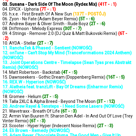
03. Susana - Dark Side Of The Moon (Rydex Mix)
(41T - ↓1)
04. EPICX - Uphoria
(7T - ↓1)
05. h.x.e. - First Breath Of A New Sun
(137T - POSTÓJ)
06. Zyon - No Fate (Adam Beyer Remix)
(5T - ↑6)
07. Andrew Bayer & Oliver Smith - Rude Boyz
(2T - ↑6)
08. Driftmoon - Melody Express
(30T - ↑7)
09. 4 Strings - Remover 2.0 (DJ Quiz & Matt Bukovski Remix)
(6T -
↓2)
10. AYDA - Stellar
(2T - ↑7)
11. RanchaTek & Phased - Sentient (NOWOŚĆ)
12. onTune - Can't Stop My Mind (Tranceformations 2024 Anthem)
(NOWOŚĆ)
13. Joint Operations Centre - Timelapse (Sean Tyas pres Abstrakt
Remix) (NOWOŚĆ)
14. Matt Robertson - Backstab
(4T - ↑5)
15. Dawnseekers - Gothic Dream (Doppenberg Remix)
(16T - ↑5)
16. REX.W - Hyperion (NOWOŚĆ)
17. Alatheia feat. tranzLift - Bay Of Dreams (Enharmor Remix)
(NOWOŚĆ)
18. Gromee - Helium
(2T - ↑5)
19. Talla 2XLC & Alpha Breed - Beyond The Moon
(3T - ↑12)
20. Andrew Rayel & Tensteps - I Need Some Lasers (NOWOŚĆ)
21. Wavetraxx - Breath Of Life
(6T - ↑3)
22. Armin Van Buuren ft. Sharon Den Adel - In And Out Of Love (Trey
Vinter Remix)
(6T - ↑3)
23. Scooter - Hyper Hyper (Indecent Noise Remix)
(2T - ↑3)
24. Eli Brown - Remedy (NOWOŚĆ)
25. Adam Beyer, Chocolate Puma, The Good Men - Give It Up