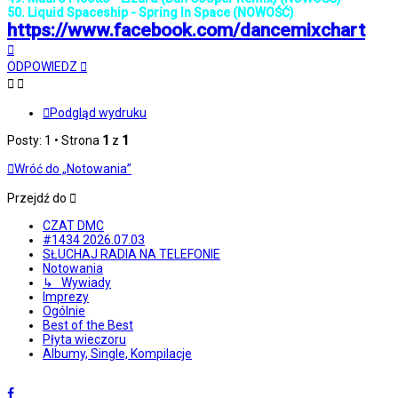
50. Liquid Spaceship - Spring In Space (NOWOŚĆ)
https://www.facebook.com/dancemixchart
Na
górę
ODPOWIEDZ
Podgląd wydruku
Posty: 1 • Strona
1
z
1
Wróć do „Notowania”
Przejdź do
CZAT DMC
#1434 2026.07.03
SŁUCHAJ RADIA NA TELEFONIE
Notowania
↳ Wywiady
Imprezy
Ogólnie
Best of the Best
Płyta wieczoru
Albumy, Single, Kompilacje