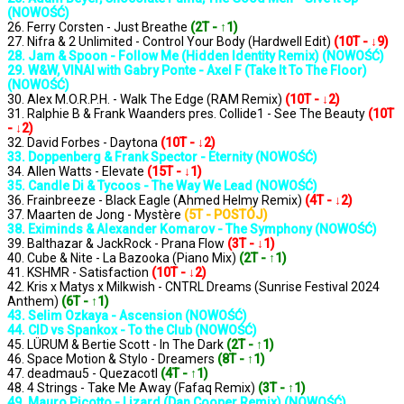
(NOWOŚĆ)
26. Ferry Corsten - Just Breathe
(2T - ↑1)
27. Nifra & 2 Unlimited - Control Your Body (Hardwell Edit)
(10T - ↓9)
28. Jam & Spoon - Follow Me (Hidden Identity Remix) (NOWOŚĆ)
29. W&W, VINAI with Gabry Ponte - Axel F (Take It To The Floor)
(NOWOŚĆ)
30. Alex M.O.R.P.H. - Walk The Edge (RAM Remix)
(10T - ↓2)
31. Ralphie B & Frank Waanders pres. Collide1 - See The Beauty
(10T
- ↓2)
32. David Forbes - Daytona
(10T - ↓2)
33. Doppenberg & Frank Spector - Eternity (NOWOŚĆ)
34. Allen Watts - Elevate
(15T - ↓1)
35. Candle Di & Tycoos - The Way We Lead (NOWOŚĆ)
36. Frainbreeze - Black Eagle (Ahmed Helmy Remix)
(4T - ↓2)
37. Maarten de Jong - Mystère
(5T - POSTÓJ)
38. Eximinds & Alexander Komarov - The Symphony (NOWOŚĆ)
39. Balthazar & JackRock - Prana Flow
(3T - ↓1)
40. Cube & Nite - La Bazooka (Piano Mix)
(2T - ↑1)
41. KSHMR - Satisfaction
(10T - ↓2)
42. Kris x Matys x Milkwish - CNTRL Dreams (Sunrise Festival 2024
Anthem)
(6T - ↑1)
43. Selim Ozkaya - Ascension (NOWOŚĆ)
44. CID vs Spankox - To the Club (NOWOŚĆ)
45. LÜRUM & Bertie Scott - In The Dark
(2T - ↑1)
46. Space Motion & Stylo - Dreamers
(8T - ↑1)
47. deadmau5 - Quezacotl
(4T - ↑1)
48. 4 Strings - Take Me Away (Fafaq Remix)
(3T - ↑1)
49. Mauro Picotto - Lizard (Dan Cooper Remix) (NOWOŚĆ)