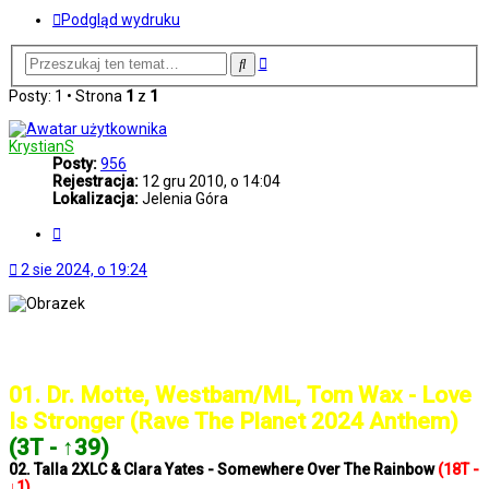
Podgląd wydruku
Wyszukiwanie
Szukaj
zaawansowane
Posty: 1 • Strona
1
z
1
KrystianS
Posty:
956
Rejestracja:
12 gru 2010, o 14:04
Lokalizacja:
Jelenia Góra
Cytuj
2 sie 2024, o 19:24
..: Notowanie 1339 2024-08-02 :..
01. Dr. Motte, Westbam/ML, Tom Wax - Love
Is Stronger (Rave The Planet 2024 Anthem)
(3T - ↑39)
02. Talla 2XLC & Clara Yates - Somewhere Over The Rainbow
(18T -
↓1)