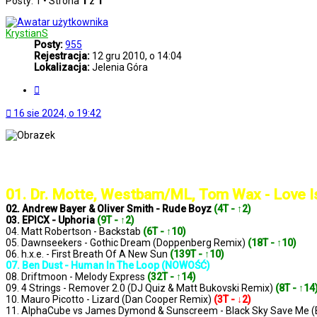
Posty: 1 • Strona
1
z
1
KrystianS
Posty:
955
Rejestracja:
12 gru 2010, o 14:04
Lokalizacja:
Jelenia Góra
Cytuj
16 sie 2024, o 19:42
..: Notowanie 1341 2024-08-16 :..
01. Dr. Motte, Westbam/ML, Tom Wax - Love I
02. Andrew Bayer & Oliver Smith - Rude Boyz
(4T - ↑2)
03. EPICX - Uphoria
(9T - ↑2)
04. Matt Robertson - Backstab
(6T - ↑10)
05. Dawnseekers - Gothic Dream (Doppenberg Remix)
(18T - ↑10)
06. h.x.e. - First Breath Of A New Sun
(139T - ↑10)
07. Ben Dust - Human In The Loop (NOWOŚĆ)
08. Driftmoon - Melody Express
(32T - ↑14)
09. 4 Strings - Remover 2.0 (DJ Quiz & Matt Bukovski Remix)
(8T - ↑14
10. Mauro Picotto - Lizard (Dan Cooper Remix)
(3T - ↓2)
11. AlphaCube vs James Dymond & Sunscreem - Black Sky Save Me (