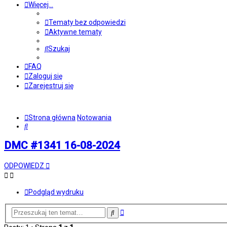
Więcej…
Tematy bez odpowiedzi
Aktywne tematy
Szukaj
FAQ
Zaloguj się
Zarejestruj się
Strona główna
Notowania
Szukaj
DMC #1341 16-08-2024
ODPOWIEDZ
Podgląd wydruku
Wyszukiwanie
Szukaj
zaawansowane