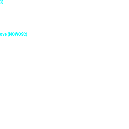
Ć)
f Love (NOWOŚĆ)