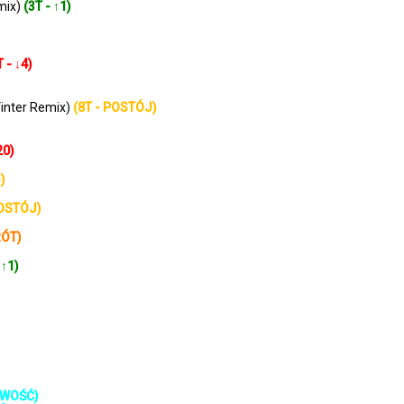
mix)
(3T - ↑1)
T - ↓4)
Vinter Remix)
(8T - POSTÓJ)
20)
)
POSTÓJ)
RÓT)
 ↑1)
NOWOŚĆ)