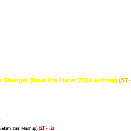
s Stronger (Rave The Planet 2024 Anthem)
(5T
)
Bekim Izairi Mashup)
(2T - ↓2)