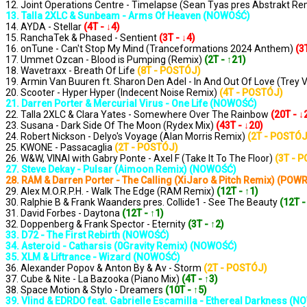
12. Joint Operations Centre - Timelapse (Sean Tyas pres Abstrakt Re
13. Talla 2XLC & Sunbeam - Arms Of Heaven (NOWOŚĆ)
14. AYDA - Stellar
(4T - ↓4)
15. RanchaTek & Phased - Sentient
(3T - ↓4)
16. onTune - Can't Stop My Mind (Tranceformations 2024 Anthem)
(3
17. Ummet Ozcan - Blood is Pumping (Remix)
(2T - ↑21)
18. Wavetraxx - Breath Of Life
(8T - POSTÓJ)
19. Armin Van Buuren ft. Sharon Den Adel - In And Out Of Love (Trey 
20. Scooter - Hyper Hyper (Indecent Noise Remix)
(4T - POSTÓJ)
21. Darren Porter & Mercurial Virus - One Life (NOWOŚĆ)
22. Talla 2XLC & Clara Yates - Somewhere Over The Rainbow
(20T - ↓
23. Susana - Dark Side Of The Moon (Rydex Mix)
(43T - ↓20)
24. Robert Nickson - Delyo's Voyage (Alan Morris Remix)
(2T - POSTÓJ
25. KWONE - Passacaglia
(2T - POSTÓJ)
26. W&W, VINAI with Gabry Ponte - Axel F (Take It To The Floor)
(3T - 
27. Steve Dekay - Pulsar (Aimoon Remix) (NOWOŚĆ)
28. RAM & Darren Porter - The Calling (XiJaro & Pitch Remix) (POW
29. Alex M.O.R.P.H. - Walk The Edge (RAM Remix)
(12T - ↑1)
30. Ralphie B & Frank Waanders pres. Collide1 - See The Beauty
(12T -
31. David Forbes - Daytona
(12T - ↑1)
32. Doppenberg & Frank Spector - Eternity
(3T - ↑2)
33. D72 - The First Rebirth (NOWOŚĆ)
34. Asteroid - Catharsis (0Gravity Remix) (NOWOŚĆ)
35. XLM & Liftrance - Wizard (NOWOŚĆ)
36. Alexander Popov & Anton By & Av - Storm
(2T - POSTÓJ)
37. Cube & Nite - La Bazooka (Piano Mix)
(4T - ↑3)
38. Space Motion & Stylo - Dreamers
(10T - ↑5)
39. Vlind & EDRDO feat. Gabrielle Escamilla - Ethereal Darkness (