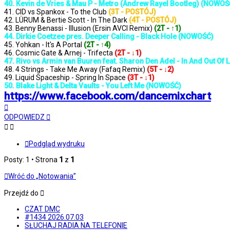
40. Kevin de Vries & Mau P - Metro (Andrew Rayel Bootleg) (NOWOŚ
41. CID vs Spankox - To the Club
(3T - POSTÓJ)
42. LÜRUM & Bertie Scott - In The Dark
(4T - POSTÓJ)
43. Benny Benassi - Illusion (Ersin AVCI Remix)
(2T - ↑1)
44. Dirkie Coetzee pres. Deeper Calling - Black Hole (NOWOŚĆ)
45. Yohkan - It's A Portal
(2T - ↑4)
46. Cosmic Gate & Arnej - Trifecta
(2T - ↓1)
47. Rivo vs Armin van Buuren feat. Sharon Den Adel - In And Out O
48. 4 Strings - Take Me Away (Fafaq Remix)
(5T - ↓2)
49. Liquid Spaceship - Spring In Space
(3T - ↓1)
50. Blake Light & Delta Vaults - You Left Me (NOWOŚĆ)
https://www.facebook.com/dancemixchart
Na
górę
ODPOWIEDZ
Podgląd wydruku
Posty: 1 • Strona
1
z
1
Wróć do „Notowania”
Przejdź do
CZAT DMC
#1434 2026.07.03
SŁUCHAJ RADIA NA TELEFONIE