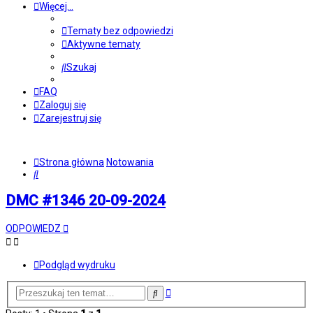
Więcej…
Tematy bez odpowiedzi
Aktywne tematy
Szukaj
FAQ
Zaloguj się
Zarejestruj się
Strona główna
Notowania
Szukaj
DMC #1346 20-09-2024
ODPOWIEDZ
Podgląd wydruku
Wyszukiwanie
Szukaj
zaawansowane