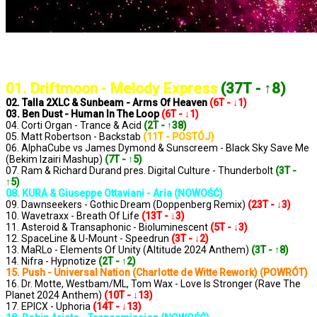
..: Notowanie 1346 2024-09-20 :..
01. Driftmoon - Melody Express
(37T - ↑8)
02. Talla 2XLC & Sunbeam - Arms Of Heaven
(6T - ↓1)
03. Ben Dust - Human In The Loop
(6T - ↓1)
04. Corti Organ - Trance & Acid
(2T - ↑38)
05. Matt Robertson - Backstab
(11T - POSTÓJ)
06. AlphaCube vs James Dymond & Sunscreem - Black Sky Save Me
(Bekim Izairi Mashup)
(7T - ↑5)
07. Ram & Richard Durand pres. Digital Culture - Thunderbolt
(3T -
↑5)
08. KURA & Giuseppe Ottaviani - Aria (NOWOŚĆ)
09. Dawnseekers - Gothic Dream (Doppenberg Remix)
(23T - ↓3)
10. Wavetraxx - Breath Of Life
(13T - ↓3)
11. Asteroid & Transaphonic - Bioluminescent
(5T - ↓3)
12. SpaceLine & U-Mount - Speedrun
(3T - ↓2)
13. MaRLo - Elements Of Unity (Altitude 2024 Anthem)
(3T - ↑8)
14. Nifra - Hypnotize
(2T - ↑2)
15. Push - Universal Nation (Charlotte de Witte Rework) (POWRÓT)
16. Dr. Motte, Westbam/ML, Tom Wax - Love Is Stronger (Rave The
Planet 2024 Anthem)
(10T - ↓13)
17. EPICX - Uphoria
(14T - ↓13)