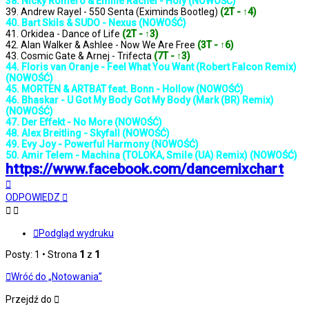
38. Nicky Romero & Émilie Rachel - Holy (NOWOŚĆ)
39. Andrew Rayel - 550 Senta (Eximinds Bootleg)
(2T - ↑4)
40. Bart Skils & SUDO - Nexus (NOWOŚĆ)
41. Orkidea - Dance of Life
(2T - ↑3)
42. Alan Walker & Ashlee - Now We Are Free
(3T - ↑6)
43. Cosmic Gate & Arnej - Trifecta
(7T - ↑3)
44. Floris van Oranje - Feel What You Want (Robert Falcon Remix)
(NOWOŚĆ)
45. MORTEN & ARTBAT feat. Bonn - Hollow (NOWOŚĆ)
46. Bhaskar - U Got My Body Got My Body (Mark (BR) Remix)
(NOWOŚĆ)
47. Der Effekt - No More (NOWOŚĆ)
48. Alex Breitling - Skyfall (NOWOŚĆ)
49. Evy Joy - Powerful Harmony (NOWOŚĆ)
50. Amir Telem - Machina (TOLOKA, Smile (UA) Remix) (NOWOŚĆ)
https://www.facebook.com/dancemixchart
Na
górę
ODPOWIEDZ
Podgląd wydruku
Posty: 1 • Strona
1
z
1
Wróć do „Notowania”
Przejdź do