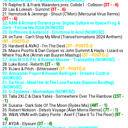
18. Robin Aristo - Trancemission (NOWOŚĆ)
19. Ralphie B. & Frank Waanders pres. Collide1 - Collision
(3T - ↓6)
20. Lax & Lokesh - Summit
(3T - ↓6)
21. Hemstock & Jennings - Shout (C'Mon) (Mercurial Virus Remix)
(3T - ↓6)
22. RAM & Richard Durand pres. Digital Culture vs Space Frog &
Derb - Follow Me 2024 (NOWOŚĆ)
23. Driftmoon & Asteroid - Emotions In Acid (NOWOŚĆ)
24. onTune - Can't Stop My Mind (Tranceformations 2024 Anthem)
(8T - POSTÓJ)
25. Hardwell & AVAO - I'm The Devil
(3T - POSTÓJ)
26. Mauro Picotto & Dan Cooper vs John Summit & Hayla - Lizard vs
Where You Are (Armin van Buuren Mashup)
(5T - POSTÓJ)
27. Alex M.O.R.P.H. & Roman Messer - Tranquillity (NOWOŚĆ)
28. Luke Bond - Rebirth
(2T - ↑9)
29. XiJaro & Pitch - Bittersweet
(3T - POSTÓJ)
30. Alexander Popov & Ruslan Radriges - Dreams Control
(NOWOŚĆ)
31. Da Hool - Meet Her At The Love Parade (Daxson Bootleg)
(NOWOŚĆ)
32. C-Systems - Momentum (NOWOŚĆ)
33. Talla 2XLC & Clara Yates - Somewhere Over The Rainbow
(25T -
↑1)
34. Susana - Dark Side Of The Moon (Rydex Mix)
(48T - ↑1)
35. Robert Nickson - Delyo's Voyage (Alan Morris Remix)
(7T - ↑1)
36. W&W, VINAI with Gabry Ponte - Axel F (Take It To The Floor)
(8T -
↑4)
37. AYDA - Elysium
(3T - ↑4)