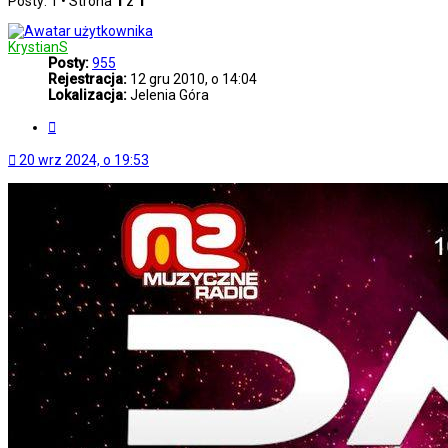
Posty: 1 • Strona
1
z
1
KrystianS
Posty:
955
Rejestracja:
12 gru 2010, o 14:04
Lokalizacja:
Jelenia Góra
Cytuj
20 wrz 2024, o 19:53