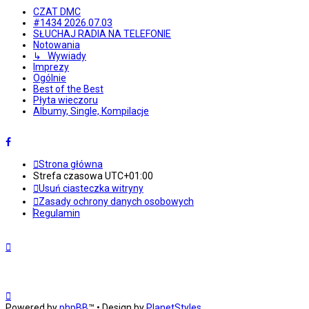
CZAT DMC
#1434 2026.07.03
SŁUCHAJ RADIA NA TELEFONIE
Notowania
↳ Wywiady
Imprezy
Ogólnie
Best of the Best
Płyta wieczoru
Albumy, Single, Kompilacje
Strona główna
Strefa czasowa
UTC+01:00
Usuń ciasteczka witryny
Zasady ochrony danych osobowych
Regulamin
Powered by
phpBB
™
• Design by
PlanetStyles