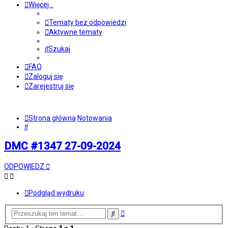
Więcej…
Tematy bez odpowiedzi
Aktywne tematy
Szukaj
FAQ
Zaloguj się
Zarejestruj się
Strona główna
Notowania
Szukaj
DMC #1347 27-09-2024
ODPOWIEDZ
Podgląd wydruku
Wyszukiwanie
Szukaj
zaawansowane