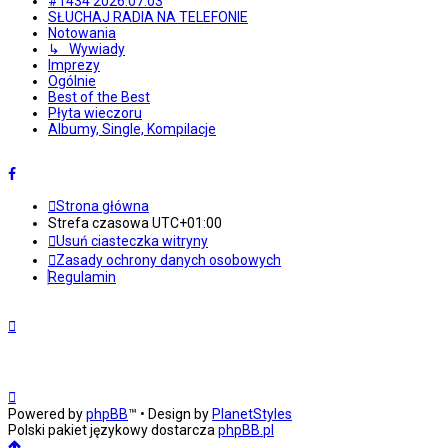
#1434 2026.07.03
SŁUCHAJ RADIA NA TELEFONIE
Notowania
↳ Wywiady
Imprezy
Ogólnie
Best of the Best
Płyta wieczoru
Albumy, Single, Kompilacje
Strona główna
Strefa czasowa
UTC+01:00
Usuń ciasteczka witryny
Zasady ochrony danych osobowych
Regulamin
Powered by
phpBB
™
• Design by
PlanetStyles
Polski pakiet językowy dostarcza
phpBB.pl