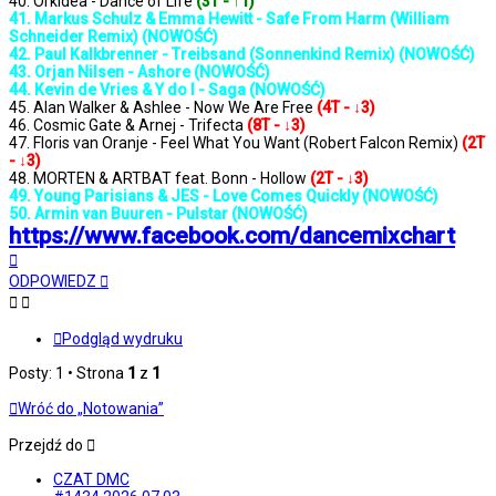
40. Orkidea - Dance of Life
(3T - ↑1)
41. Markus Schulz & Emma Hewitt - Safe From Harm (William
Schneider Remix) (NOWOŚĆ)
42. Paul Kalkbrenner - Treibsand (Sonnenkind Remix) (NOWOŚĆ)
43. Orjan Nilsen - Ashore (NOWOŚĆ)
44. Kevin de Vries & Y do I - Saga (NOWOŚĆ)
45. Alan Walker & Ashlee - Now We Are Free
(4T - ↓3)
46. Cosmic Gate & Arnej - Trifecta
(8T - ↓3)
47. Floris van Oranje - Feel What You Want (Robert Falcon Remix)
(2T
- ↓3)
48. MORTEN & ARTBAT feat. Bonn - Hollow
(2T - ↓3)
49. Young Parisians & JES - Love Comes Quickly (NOWOŚĆ)
50. Armin van Buuren - Pulstar (NOWOŚĆ)
https://www.facebook.com/dancemixchart
Na
górę
ODPOWIEDZ
Podgląd wydruku
Posty: 1 • Strona
1
z
1
Wróć do „Notowania”
Przejdź do
CZAT DMC