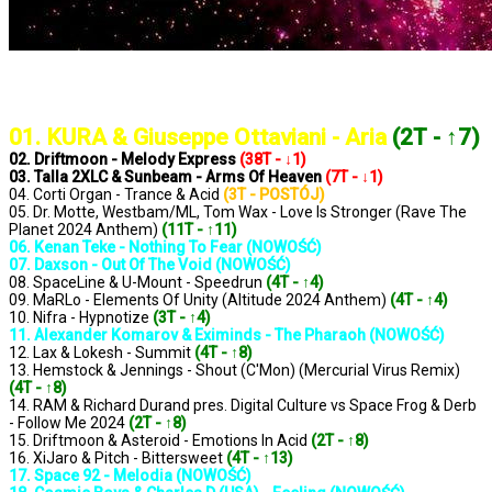
..: Notowanie 1347 2024-09-27 :..
01. KURA & Giuseppe Ottaviani - Aria
(2T - ↑7)
02. Driftmoon - Melody Express
(38T - ↓1)
03. Talla 2XLC & Sunbeam - Arms Of Heaven
(7T - ↓1)
04. Corti Organ - Trance & Acid
(3T - POSTÓJ)
05. Dr. Motte, Westbam/ML, Tom Wax - Love Is Stronger (Rave The
Planet 2024 Anthem)
(11T - ↑11)
06. Kenan Teke - Nothing To Fear (NOWOŚĆ)
07. Daxson - Out Of The Void (NOWOŚĆ)
08. SpaceLine & U-Mount - Speedrun
(4T - ↑4)
09. MaRLo - Elements Of Unity (Altitude 2024 Anthem)
(4T - ↑4)
10. Nifra - Hypnotize
(3T - ↑4)
11. Alexander Komarov & Eximinds - The Pharaoh (NOWOŚĆ)
12. Lax & Lokesh - Summit
(4T - ↑8)
13. Hemstock & Jennings - Shout (C'Mon) (Mercurial Virus Remix)
(4T - ↑8)
14. RAM & Richard Durand pres. Digital Culture vs Space Frog & Derb
- Follow Me 2024
(2T - ↑8)
15. Driftmoon & Asteroid - Emotions In Acid
(2T - ↑8)
16. XiJaro & Pitch - Bittersweet
(4T - ↑13)
17. Space 92 - Melodia (NOWOŚĆ)