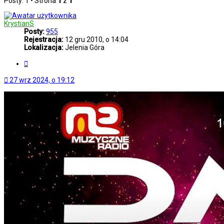
Posty: 1 • Strona
1
z
1
KrystianS
Posty:
955
Rejestracja:
12 gru 2010, o 14:04
Lokalizacja:
Jelenia Góra
Cytuj
27 wrz 2024, o 19:12