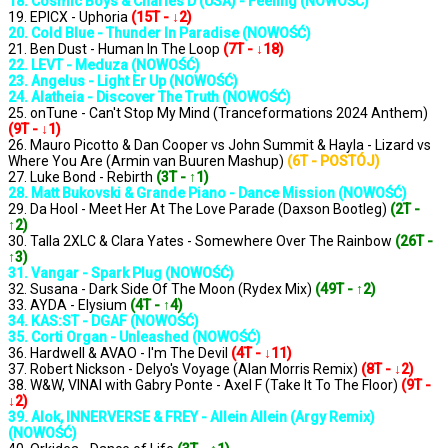
18. Cosmic Boys & Charles D (USA) - Feeling (NOWOŚĆ)
19. EPICX - Uphoria
(15T - ↓2)
20. Cold Blue - Thunder In Paradise (NOWOŚĆ)
21. Ben Dust - Human In The Loop
(7T - ↓18)
22. LEVT - Meduza (NOWOŚĆ)
23. Angelus - Light Er Up (NOWOŚĆ)
24. Alatheia - Discover The Truth (NOWOŚĆ)
25. onTune - Can't Stop My Mind (Tranceformations 2024 Anthem)
(9T - ↓1)
26. Mauro Picotto & Dan Cooper vs John Summit & Hayla - Lizard vs
Where You Are (Armin van Buuren Mashup)
(6T - POSTÓJ)
27. Luke Bond - Rebirth
(3T - ↑1)
28. Matt Bukovski & Grande Piano - Dance Mission (NOWOŚĆ)
29. Da Hool - Meet Her At The Love Parade (Daxson Bootleg)
(2T -
↑2)
30. Talla 2XLC & Clara Yates - Somewhere Over The Rainbow
(26T -
↑3)
31. Vangar - Spark Plug (NOWOŚĆ)
32. Susana - Dark Side Of The Moon (Rydex Mix)
(49T - ↑2)
33. AYDA - Elysium
(4T - ↑4)
34. KAS:ST - DGAF (NOWOŚĆ)
35. Corti Organ - Unleashed (NOWOŚĆ)
36. Hardwell & AVAO - I'm The Devil
(4T - ↓11)
37. Robert Nickson - Delyo's Voyage (Alan Morris Remix)
(8T - ↓2)
38. W&W, VINAI with Gabry Ponte - Axel F (Take It To The Floor)
(9T -
↓2)
39. Alok, INNERVERSE & FREY - Allein Allein (Argy Remix)
(NOWOŚĆ)