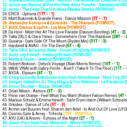
21. Blank & Jones feat. Elles - Mind Of The Wonderful (Director’s 
22. Armin van Buuren & Vini Vici feat. Anna Timofei - Sarabande (
23. Arnej - The Ones That Got Away (Naeba Remix) (NOWOŚĆ)
24. EPICX - Uphoria
(17T - ↓1)
25. Matt Bukovski & Grande Piano - Dance Mission
(3T - ↓1)
26. Alexander Komarov & Eximinds - The Pharaoh (POWRÓT)
27. BiXX, Damus & Lyd14 - Lux Mea (POWRÓT)
28. Da Hool - Meet Her At The Love Parade (Daxson Bootleg)
(4T - ↑2)
29. Talla 2XLC & Clara Yates - Somewhere Over The Rainbow
(28T - ↑
30. Susana - Dark Side Of The Moon (Rydex Mix)
(51T - ↑3)
31. Hardwell & AVAO - I'm The Devil
(6T - ↑4)
32. Talla 2XLC & Cosmic Baby - Loops Of Infinity (NOWOŚĆ)
33. Andy Jay Powell - Healing Stream (NOWOŚĆ)
34. Metta & Glyde - Untitled (NOWOŚĆ)
35. Robert Nickson - Delyo's Voyage (Alan Morris Remix)
(10T - ↑1)
36. W&W, VINAI with Gabry Ponte - Axel F (Take It To The Floor)
(11T - 
37. AYDA - Elysium
(6T - ↑1)
38. Craig Connelly & Nicholas Gunn feat. Alina Renae - Miss You (
39. Sergey Salekhov, DJ Tony Magic & Yuri Melnikov - La Parabola
40. Eryon Stocker - Blazar (NOWOŚĆ)
41. Orjan Nilsen - Ashore
(3T - ↑3)
42. Floris van Oranje - Feel What You Want (Robert Falcon Remix)
(4T -
43. Markus Schulz & Emma Hewitt - Safe From Harm (William Schnei
44. Orkidea - Dance of Life
(5T - ↓3)
45. Armin van Buuren feat. Sharon den Adel - In And Out Of Love (
46. Cosmic Gate & Arnej - Trifecta
(10T - POSTÓJ)
47. AYU (UA) & Krismi - Echoes of the Night
(2T - ↑1)
48. Adam Port, Stryv feat. Malachiii - Move (NOWOŚĆ)