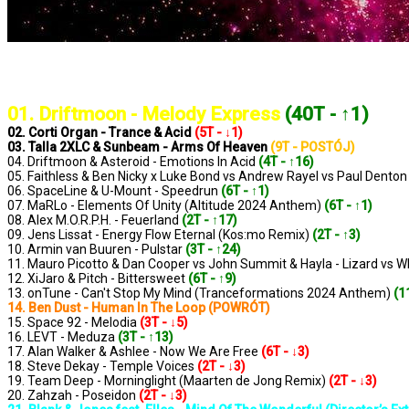
..: Notowanie 1349 2024-10-11 :..
01. Driftmoon - Melody Express
(40T - ↑1)
02. Corti Organ - Trance & Acid
(5T - ↓1)
03. Talla 2XLC & Sunbeam - Arms Of Heaven
(9T - POSTÓJ)
04. Driftmoon & Asteroid - Emotions In Acid
(4T - ↑16)
05. Faithless & Ben Nicky x Luke Bond vs Andrew Rayel vs Paul Dento
06. SpaceLine & U-Mount - Speedrun
(6T - ↑1)
07. MaRLo - Elements Of Unity (Altitude 2024 Anthem)
(6T - ↑1)
08. Alex M.O.R.P.H. - Feuerland
(2T - ↑17)
09. Jens Lissat - Energy Flow Eternal (Kos:mo Remix)
(2T - ↑3)
10. Armin van Buuren - Pulstar
(3T - ↑24)
11. Mauro Picotto & Dan Cooper vs John Summit & Hayla - Lizard vs
12. XiJaro & Pitch - Bittersweet
(6T - ↑9)
13. onTune - Can't Stop My Mind (Tranceformations 2024 Anthem)
(1
14. Ben Dust - Human In The Loop (POWRÓT)
15. Space 92 - Melodia
(3T - ↓5)
16. LEVT - Meduza
(3T - ↑13)
17. Alan Walker & Ashlee - Now We Are Free
(6T - ↓3)
18. Steve Dekay - Temple Voices
(2T - ↓3)
19. Team Deep - Morninglight (Maarten de Jong Remix)
(2T - ↓3)
20. Zahzah - Poseidon
(2T - ↓3)