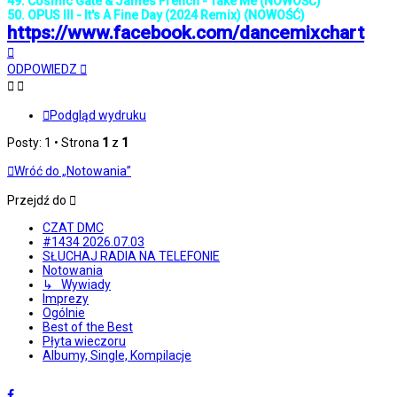
49. Cosmic Gate & James French - Take Me (NOWOŚĆ)
50. OPUS III - It's A Fine Day (2024 Remix) (NOWOŚĆ)
https://www.facebook.com/dancemixchart
Na
górę
ODPOWIEDZ
Podgląd wydruku
Posty: 1 • Strona
1
z
1
Wróć do „Notowania”
Przejdź do
CZAT DMC
#1434 2026.07.03
SŁUCHAJ RADIA NA TELEFONIE
Notowania
↳ Wywiady
Imprezy
Ogólnie
Best of the Best
Płyta wieczoru
Albumy, Single, Kompilacje