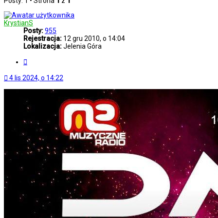
Posty: 1 • Strona
1
z
1
KrystianS
Posty:
955
Rejestracja:
12 gru 2010, o 14:04
Lokalizacja:
Jelenia Góra
Cytuj
4 lis 2024, o 14:22