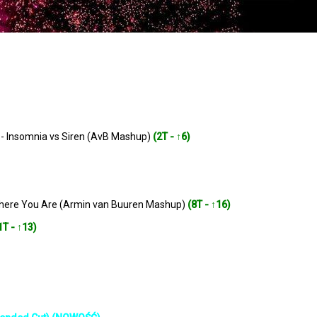
n - Insomnia vs Siren (AvB Mashup)
(2T - ↑6)
 Where You Are (Armin van Buuren Mashup)
(8T - ↑16)
1T - ↑13)