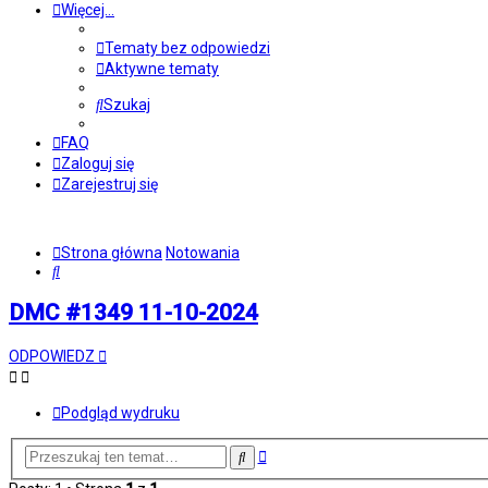
Więcej…
Tematy bez odpowiedzi
Aktywne tematy
Szukaj
FAQ
Zaloguj się
Zarejestruj się
Strona główna
Notowania
Szukaj
DMC #1349 11-10-2024
ODPOWIEDZ
Podgląd wydruku
Wyszukiwanie
Szukaj
zaawansowane