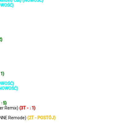
Extended Cut) (NOWOŚĆ)
NOWOŚĆ)
2)
↑1)
NOWOŚĆ)
 (NOWOŚĆ)
 ↑5)
der Remix)
(3T - ↓1)
LYONNE Remode)
(2T - POSTÓJ)