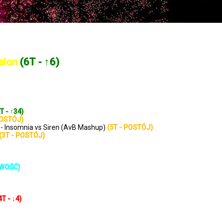
sion
(6T - ↑6)
T - ↑34)
POSTÓJ)
n - Insomnia vs Siren (AvB Mashup)
(5T - POSTÓJ)
(3T - POSTÓJ)
OWOŚĆ)
4T - ↓4)