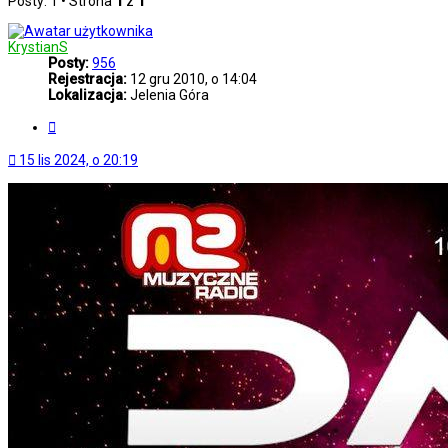
Posty: 1 • Strona
1
z
1
KrystianS
Posty:
956
Rejestracja:
12 gru 2010, o 14:04
Lokalizacja:
Jelenia Góra
Cytuj
15 lis 2024, o 20:19