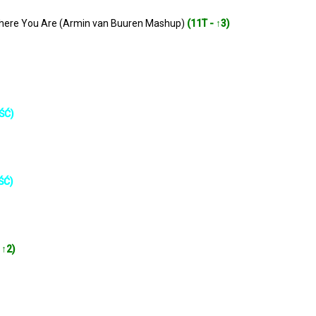
 Where You Are (Armin van Buuren Mashup)
(11T - ↑3)
ŚĆ)
ŚĆ)
 ↑2)