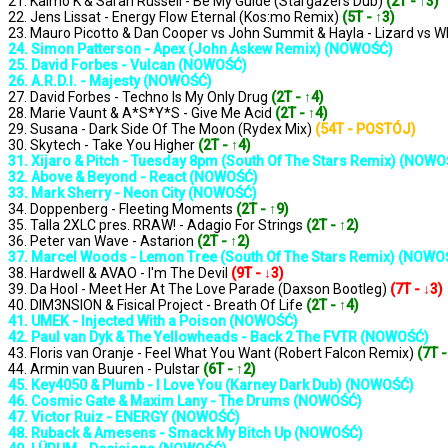
21. Kaimo K & Sarah Russell - Be My Guide (Stargazers Dub)
(2T - ↑3)
22. Jens Lissat - Energy Flow Eternal (Kos:mo Remix)
(5T - ↑3)
23. Mauro Picotto & Dan Cooper vs John Summit & Hayla - Lizard vs
24. Simon Patterson - Apex (John Askew Remix) (NOWOŚĆ)
25. David Forbes - Vulcan (NOWOŚĆ)
26. A.R.D.I. - Majesty (NOWOŚĆ)
27. David Forbes - Techno Is My Only Drug
(2T - ↑4)
28. Marie Vaunt & A*S*Y*S - Give Me Acid
(2T - ↑4)
29. Susana - Dark Side Of The Moon (Rydex Mix)
(54T - POSTÓJ)
30. Skytech - Take You Higher
(2T - ↑4)
31. Xijaro & Pitch - Tuesday 8pm (South Of The Stars Remix) (NOWO
32. Above & Beyond - React (NOWOŚĆ)
33. Mark Sherry - Neon City (NOWOŚĆ)
34. Doppenberg - Fleeting Moments
(2T - ↑9)
35. Talla 2XLC pres. RRAW! - Adagio For Strings
(2T - ↑2)
36. Peter van Wave - Astarion
(2T - ↑2)
37. Marcel Woods - Lemon Tree (South Of The Stars Remix) (NOWO
38. Hardwell & AVAO - I'm The Devil
(9T - ↓3)
39. Da Hool - Meet Her At The Love Parade (Daxson Bootleg)
(7T - ↓3)
40. DIM3NSION & Fisical Project - Breath Of Life
(2T - ↑4)
41. UMEK - Injected With a Poison (NOWOŚĆ)
42. Paul van Dyk & The Yellowheads - Back 2 The FVTR (NOWOŚĆ)
43. Floris van Oranje - Feel What You Want (Robert Falcon Remix)
(7T -
44. Armin van Buuren - Pulstar
(6T - ↑2)
45. Key4050 & Plumb - I Love You (Karney Dark Dub) (NOWOŚĆ)
46. Cosmic Gate & Maxim Lany - The Drums (NOWOŚĆ)
47. Victor Ruiz - ENERGY (NOWOŚĆ)
48. Ruback & Amesens - Smack My Bitch Up (NOWOŚĆ)