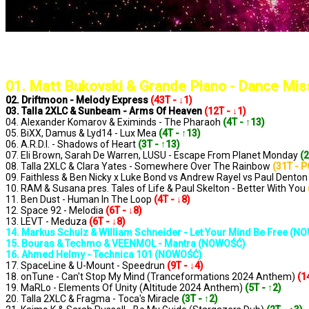
..: Notowanie 1353 2024-11-15 :..
01. Matt Bukovski & Grande Piano - Dance Mis
02. Driftmoon - Melody Express
(43T - ↓1)
03. Talla 2XLC & Sunbeam - Arms Of Heaven
(12T - ↓1)
04. Alexander Komarov & Eximinds - The Pharaoh
(4T - ↑13)
05. BiXX, Damus & Lyd14 - Lux Mea
(4T - ↑13)
06. A.R.D.I. - Shadows of Heart
(3T - ↑13)
07. Eli Brown, Sarah De Warren, LUSU - Escape From Planet Monday
(2
08. Talla 2XLC & Clara Yates - Somewhere Over The Rainbow
(31T - 
09. Faithless & Ben Nicky x Luke Bond vs Andrew Rayel vs Paul Dento
10. RAM & Susana pres. Tales of Life & Paul Skelton - Better With You
11. Ben Dust - Human In The Loop
(4T - ↓8)
12. Space 92 - Melodia
(6T - ↓8)
13. LEVT - Meduza
(6T - ↓8)
14. Markus Schulz & William Schneider - Let Your Mind Be Free (N
15. Bouras & Techmo & VEENMOL - Mantra (NOWOŚĆ)
16. Ahmed Helmy - Technica 101 (NOWOŚĆ)
17. SpaceLine & U-Mount - Speedrun
(9T - ↓4)
18. onTune - Can't Stop My Mind (Tranceformations 2024 Anthem)
(1
19. MaRLo - Elements Of Unity (Altitude 2024 Anthem)
(5T - ↑2)
20. Talla 2XLC & Fragma - Toca's Miracle
(3T - ↑2)