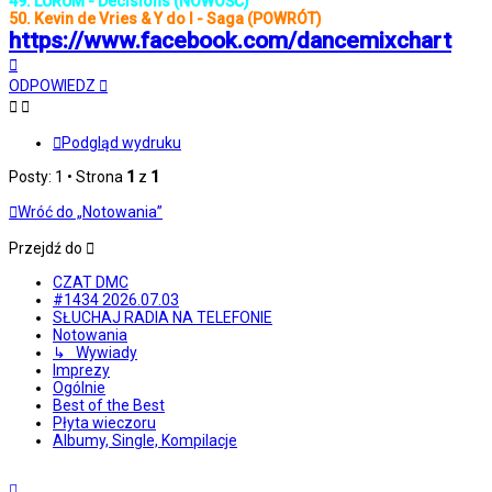
49. LÜRUM - Decisions (NOWOŚĆ)
50. Kevin de Vries & Y do I - Saga (POWRÓT)
https://www.facebook.com/dancemixchart
Na
górę
ODPOWIEDZ
Podgląd wydruku
Posty: 1 • Strona
1
z
1
Wróć do „Notowania”
Przejdź do
CZAT DMC
#1434 2026.07.03
SŁUCHAJ RADIA NA TELEFONIE
Notowania
↳ Wywiady
Imprezy
Ogólnie
Best of the Best
Płyta wieczoru
Albumy, Single, Kompilacje