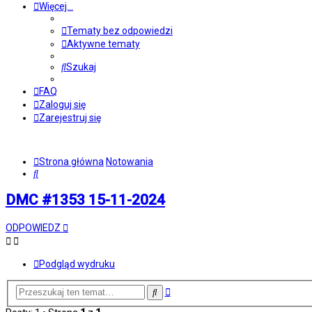
Więcej…
Tematy bez odpowiedzi
Aktywne tematy
Szukaj
FAQ
Zaloguj się
Zarejestruj się
Strona główna
Notowania
Szukaj
DMC #1353 15-11-2024
ODPOWIEDZ
Podgląd wydruku
Wyszukiwanie
Szukaj
zaawansowane