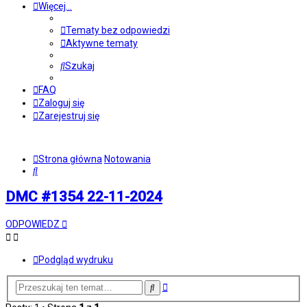
Więcej…
Tematy bez odpowiedzi
Aktywne tematy
Szukaj
FAQ
Zaloguj się
Zarejestruj się
Strona główna
Notowania
Szukaj
DMC #1354 22-11-2024
ODPOWIEDZ
Podgląd wydruku
Wyszukiwanie
Szukaj
zaawansowane