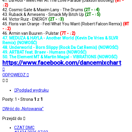
41. Da Hool - Meet Her At The Love Parade (Daxson Bootleg)
(8T -
↓2)
42. Cosmic Gate & Maxim Lany - The Drums
(2T - ↑4)
43. Ruback & Amesens - Smack My Bitch Up
(2T - ↑5)
44. Victor Ruiz - ENERGY
(2T - ↑3)
45. Floris van Oranje - Feel What You Want (Robert Falcon Remix)
(8T
- ↓2)
46. Armin van Buuren - Pulstar
(7T - ↓2)
47. MEDUZA & HAYLA - Another World (Kevin De Vries & SLVR
Remix) (NOWOŚĆ)
48. Underworld - Born Slippy (Rock Da Cat Remix) (NOWOŚĆ)
49. ARTBAT feat. Braev - Humans (NOWOŚĆ)
50. The Element MT & Martin Magal - VIBRATIONS (NOWOŚĆ)
https://www.facebook.com/dancemixchart
Na
górę
ODPOWIEDZ
Podgląd wydruku
Posty: 1 • Strona
1
z
1
Wróć do „Notowania”
Przejdź do
CZAT DMC