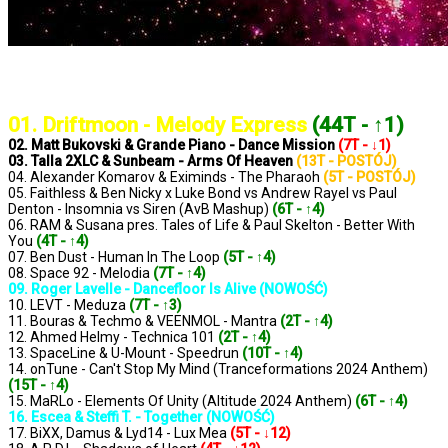
..: Notowanie 1354 2024-11-22 :..
01. Driftmoon - Melody Express
(44T - ↑1)
02. Matt Bukovski & Grande Piano - Dance Mission
(7T - ↓1)
03. Talla 2XLC & Sunbeam - Arms Of Heaven
(13T - POSTÓJ)
04. Alexander Komarov & Eximinds - The Pharaoh
(5T - POSTÓJ)
05. Faithless & Ben Nicky x Luke Bond vs Andrew Rayel vs Paul
Denton - Insomnia vs Siren (AvB Mashup)
(6T - ↑4)
06. RAM & Susana pres. Tales of Life & Paul Skelton - Better With
You
(4T - ↑4)
07. Ben Dust - Human In The Loop
(5T - ↑4)
08. Space 92 - Melodia
(7T - ↑4)
09. Roger Lavelle - Dancefloor Is Alive (NOWOŚĆ)
10. LEVT - Meduza
(7T - ↑3)
11. Bouras & Techmo & VEENMOL - Mantra
(2T - ↑4)
12. Ahmed Helmy - Technica 101
(2T - ↑4)
13. SpaceLine & U-Mount - Speedrun
(10T - ↑4)
14. onTune - Can't Stop My Mind (Tranceformations 2024 Anthem)
(15T - ↑4)
15. MaRLo - Elements Of Unity (Altitude 2024 Anthem)
(6T - ↑4)
16. Escea & Steffi T. - Together (NOWOŚĆ)
17. BiXX, Damus & Lyd14 - Lux Mea
(5T - ↓12)