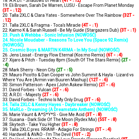
18. A.R.D.I. - Shadows of Heart
(4T - ↓12)
19. Eli Brown, Sarah De Warren, LUSU - Escape From Planet Monday
(3T - ↓12)
20. Talla 2XLC & Clara Yates - Somewhere Over The Rainbow
(32T -
↓12)
21. Talla 2XLC & Fragma - Toca's Miracle
(4T - ↓1)
22. Kaimo K & Sarah Russell - Be My Guide (Stargazers Dub)
(3T - ↓1)
23. Push & Wehbba - Sonic Infusion (NOWOŚĆ)
24. Nicole Moudaber - Reasons To Love You (Space 92 Remix)
(NOWOŚĆ)
25. Cosmic Boys & MARTIN K4RMA - In My Soul (NOWOŚĆ)
26. Jens Lissat - Energy Flow Eternal (Kos:mo Remix)
(6T - ↓4)
27. Xijaro & Pitch - Tuesday 8pm (South Of The Stars Remix)
(2T -
↑4)
28. Mark Sherry - Neon City
(2T - ↑5)
29. Mauro Picotto & Dan Cooper vs John Summit & Hayla - Lizard vs
Where You Are (Armin van Buuren Mashup)
(12T - ↓6)
30. Simon Patterson - Apex (John Askew Remix)
(2T - ↓6)
31. David Forbes - Vulcan
(2T - ↓6)
32. A.R.D.I. - Majesty
(2T - ↓6)
33. David Forbes - Techno Is My Only Drug
(3T - ↓6)
34. Talla 2XLC & Kenny Hayes - Daybreaker (NOWOŚĆ)
35. MaRLo - Dreaming (A Dreamstate Anthem) (NOWOŚĆ)
36. Marie Vaunt & A*S*Y*S - Give Me Acid
(3T - ↓8)
37. Susana - Dark Side Of The Moon (Rydex Mix)
(55T - ↓8)
38. Skytech - Take You Higher
(3T - ↓8)
39. Talla 2XLC pres. RRAW! - Adagio For Strings
(3T - ↓4)
40. Hardwell & AVAO - I'm The Devil
(10T - ↓2)