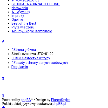
#1434 2026.07.03
SŁUCHAJ RADIA NA TELEFONIE
Notowania
↳ Wywiady
Imprezy
Ogólnie
Best of the Best
Płyta wieczoru
Albumy, Single, Kompilacje
Strona główna
Strefa czasowa
UTC+01:00
Usuń ciasteczka witryny
Zasady ochrony danych osobowych
Regulamin
Powered by
phpBB
™
• Design by
PlanetStyles
Polski pakiet językowy dostarcza
phpBB.pl