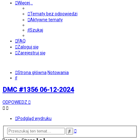
Więcej…
Tematy bez odpowiedzi
Aktywne tematy
Szukaj
FAQ
Zaloguj się
Zarejestruj się
Strona główna
Notowania
Szukaj
DMC #1356 06-12-2024
ODPOWIEDZ
Podgląd wydruku
Wyszukiwanie
Szukaj
zaawansowane