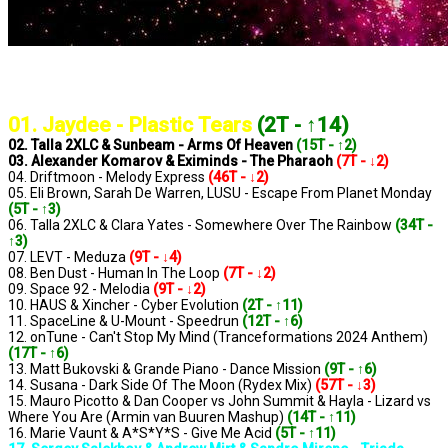
..: Notowanie 1356 2024-12-06 :..
01. Jaydee - Plastic Tears
(2T - ↑14)
02. Talla 2XLC & Sunbeam - Arms Of Heaven
(15T - ↑2)
03. Alexander Komarov & Eximinds - The Pharaoh
(7T - ↓2)
04. Driftmoon - Melody Express
(46T - ↓2)
05. Eli Brown, Sarah De Warren, LUSU - Escape From Planet Monday
(5T - ↑3)
06. Talla 2XLC & Clara Yates - Somewhere Over The Rainbow
(34T -
↑3)
07. LEVT - Meduza
(9T - ↓4)
08. Ben Dust - Human In The Loop
(7T - ↓2)
09. Space 92 - Melodia
(9T - ↓2)
10. HAUS & Xincher - Cyber Evolution
(2T - ↑11)
11. SpaceLine & U-Mount - Speedrun
(12T - ↑6)
12. onTune - Can't Stop My Mind (Tranceformations 2024 Anthem)
(17T - ↑6)
13. Matt Bukovski & Grande Piano - Dance Mission
(9T - ↑6)
14. Susana - Dark Side Of The Moon (Rydex Mix)
(57T - ↓3)
15. Mauro Picotto & Dan Cooper vs John Summit & Hayla - Lizard vs
Where You Are (Armin van Buuren Mashup)
(14T - ↑11)
16. Marie Vaunt & A*S*Y*S - Give Me Acid
(5T - ↑11)