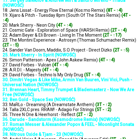
17. Sergey Salekhov & Andrew Mirt & Sandro Mireno - Triada
(NOWOŚĆ)
18. Jens Lissat - Energy Flow Eternal (Kos:mo Remix)
(8T - ↑4)
19. Xijaro & Pitch - Tuesday 8pm (South Of The Stars Remix)
(4T -
↑4)
20. Mark Sherry - Neon City
(4T - ↑4)
21. Cosmic Gate - Exploration of Space (HAR5H Remix)
(2T - ↑4)
22. Adam Beyer & Eli Brown - Living In The Moment
(2T - ↑17)
23. The Montini Experience - Astrosyn (Thomas Schumacher Remix)
(2T - ↑5)
24. Sander Van Doorn, Maddix, S.O. Project - Direct Dizko
(2T - ↑5)
25. Mark Sherry - In Spirit (NOWOŚĆ)
26. Simon Patterson - Apex (John Askew Remix)
(4T - ↑4)
27. David Forbes - Vulcan
(4T - ↑4)
28. A.R.D.I. - Majesty
(4T - ↑4)
29. David Forbes - Techno Is My Only Drug
(5T - ↑4)
30. Dimitri Vegas & Like Mike, Armin Van Buuren, Vini Vici, Push -
Universal Nation (NOWOŚĆ)
31. Brennan Heart, Timmy Trumpet & Blademasterz - Now We Are
Free (NOWOŚĆ)
32. Ben Gold - Space Sex (NOWOŚĆ)
33. MaRLo - Dreaming (A Dreamstate Anthem)
(3T - ↑2)
34. Talla 2XLC pres. RRAW! - Adagio For Strings
(5T - ↑2)
35. Three N One & Heerhorst - Reflect
(2T - ↑2)
36. Darude - Sandstorm (Kosmodrome Remix) (NOWOŚĆ)
37. Roman Messer & Alexander Popov & FEEL - Moonlight Sonata
(NOWOŚĆ)
38. Nitrous Oxide & Tjam - 23 (NOWOŚĆ)