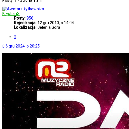
Posty: 1 • Strona
1
z
1
KrystianS
Posty:
956
Rejestracja:
12 gru 2010, o 14:04
Lokalizacja:
Jelenia Góra
Cytuj
6 gru 2024, o 20:25