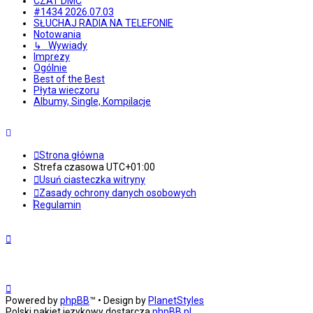
CZAT DMC
#1434 2026.07.03
SŁUCHAJ RADIA NA TELEFONIE
Notowania
↳ Wywiady
Imprezy
Ogólnie
Best of the Best
Płyta wieczoru
Albumy, Single, Kompilacje
Strona główna
Strefa czasowa
UTC+01:00
Usuń ciasteczka witryny
Zasady ochrony danych osobowych
Regulamin
Powered by
phpBB
™
• Design by
PlanetStyles
Polski pakiet językowy dostarcza
phpBB.pl