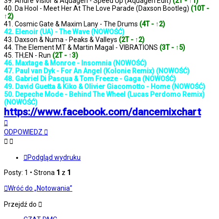
39. André Visior & Aquagen - Speed Up (Aquagen Edit)
(2T - ↑1)
40. Da Hool - Meet Her At The Love Parade (Daxson Bootleg)
(10T -
↑2)
41. Cosmic Gate & Maxim Lany - The Drums
(4T - ↑2)
42. Elenoir (UA) - The Wave (NOWOŚĆ)
43. Daxson & Numa - Peaks & Valleys
(2T - ↑2)
44. The Element MT & Martin Magal - VIBRATIONS
(3T - ↑5)
45. TH;EN - Run
(2T - ↑3)
46. Maxtage & Monroe - Insomnia (NOWOŚĆ)
47. Paul van Dyk - For An Angel (Kolonie Remix) (NOWOŚĆ)
48. Gabriel Di Pasqua & Tom Freeze - Gaga (NOWOŚĆ)
49. David Guetta & Kiko & Olivier Giacomotto - Home (NOWOŚĆ)
50. Depeche Mode - Behind The Wheel (Lucas Perdomo Remix)
(NOWOŚĆ)
https://www.facebook.com/dancemixchart
Na
górę
ODPOWIEDZ
Podgląd wydruku
Posty: 1 • Strona
1
z
1
Wróć do „Notowania”
Przejdź do