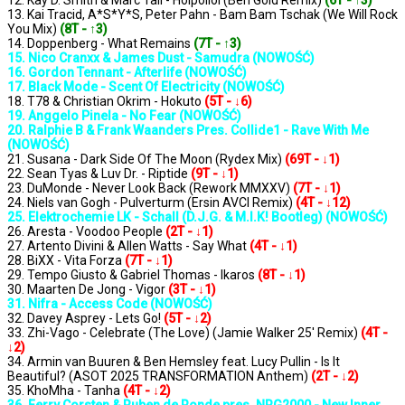
12. Kay D. Smith & Marc Tall - Hoipolloi (Ben Gold Remix)
(6T - ↑3)
13. Kai Tracid, A*S*Y*S, Peter Pahn - Bam Bam Tschak (We Will Rock
You Mix)
(8T - ↑3)
14. Doppenberg - What Remains
(7T - ↑3)
15. Nico Cranxx & James Dust - Samudra (NOWOŚĆ)
16. Gordon Tennant - Afterlife (NOWOŚĆ)
17. Black Mode - Scent Of Electricity (NOWOŚĆ)
18. T78 & Christian Okrim - Hokuto
(5T - ↓6)
19. Anggelo Pinela - No Fear (NOWOŚĆ)
20. Ralphie B & Frank Waanders Pres. Collide1 - Rave With Me
(NOWOŚĆ)
21. Susana - Dark Side Of The Moon (Rydex Mix)
(69T - ↓1)
22. Sean Tyas & Luv Dr. - Riptide
(9T - ↓1)
23. DuMonde - Never Look Back (Rework MMXXV)
(7T - ↓1)
24. Niels van Gogh - Pulverturm (Ersin AVCI Remix)
(4T - ↓12)
25. Elektrochemie LK - Schall (D.J.G. & M.I.K! Bootleg) (NOWOŚĆ)
26. Aresta - Voodoo People
(2T - ↓1)
27. Artento Divini & Allen Watts - Say What
(4T - ↓1)
28. BiXX - Vita Forza
(7T - ↓1)
29. Tempo Giusto & Gabriel Thomas - Ikaros
(8T - ↓1)
30. Maarten De Jong - Vigor
(3T - ↓1)
31. Nifra - Access Code (NOWOŚĆ)
32. Davey Asprey - Lets Go!
(5T - ↓2)
33. Zhi-Vago - Celebrate (The Love) (Jamie Walker 25' Remix)
(4T -
↓2)
34. Armin van Buuren & Ben Hemsley feat. Lucy Pullin - Is It
Beautiful? (ASOT 2025 TRANSFORMATION Anthem)
(2T - ↓2)
35. KhoMha - Tanha
(4T - ↓2)