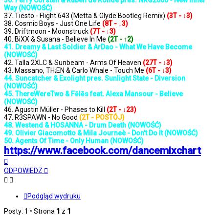
36. Ferry Corsten & Ruben de Ronde pres. NRG2000 - New Inner
Way (NOWOŚĆ)
37. Tiësto - Flight 643 (Metta & Glyde Bootleg Remix)
(3T - ↓3)
38. Cosmic Boys - Just One Life
(8T - ↓3)
39. Driftmoon - Moonstruck
(7T - ↓3)
40. BiXX & Susana - Believe In Me
(2T - ↑2)
41. Dreamy & Last Soldier & ArDao - What We Have Become
(NOWOŚĆ)
42. Talla 2XLC & Sunbeam - Arms Of Heaven
(27T - ↓3)
43. Massano, TH;EN & Carlo Whale - Touch Me
(6T - ↓3)
44. Suncatcher & Exolight pres. Sunlight State - Diversion
(NOWOŚĆ)
45. ThereWereTwo & Fēlēs feat. Alexa Mansour - Believe
(NOWOŚĆ)
46. Agustin Müller - Phases to Kill
(2T - ↓23)
47. R3SPAWN - No Good
(2T - POSTÓJ)
48. Westend & HOSANNA - Drum Death (NOWOŚĆ)
49. Olivier Giacomotto & Mila Journeè - Don't Do It (NOWOŚĆ)
50. Agents Of Time - Only Human (NOWOŚĆ)
https://www.facebook.com/dancemixchart
Na
górę
ODPOWIEDZ
Podgląd wydruku
Posty: 1 • Strona
1
z
1