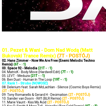
..: Notowanie 1368 2025-01-28 :..
01. Pezet & Wani - Dom Nad Wodą (Matt
Bukovski Trance Remix)
(7T - POSTÓJ)
02. Hans Zimmer - Now We Are Free (Enemi Melodic Techno
Remix)
(6T - ↑1)
03. Space 92 - Melodia
(21T - ↑1)
04. MatricK - Body Move (Hardwell Edit)
(7T - ↑1)
05. LEVT - Meduza
(21T - ↑1)
06. Ben Dust - Human In The Loop
(19T - ↑1)
07. Rank 1 - Strobo (NOWOŚĆ)
08. Delerium feat. Sarah McLachlan - Silence (Cosmic Boys Remix)
(2T - POSTÓJ)
09. Tony Romanello & Gerard H - Decimation
(2T - POSTÓJ)
10. Sander van Doorn - Riff (BLR Remix)
(2T - POSTÓJ)
11. Marie Vaunt - Kiss My Acid
(2T - POSTÓJ)