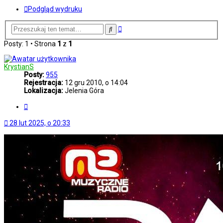
Podgląd wydruku
Wyszukiwanie
Szukaj
zaawansowane
Posty: 1 • Strona
1
z
1
KrystianS
Posty:
955
Rejestracja:
12 gru 2010, o 14:04
Lokalizacja:
Jelenia Góra
Cytuj
28 lut 2025, o 20:33