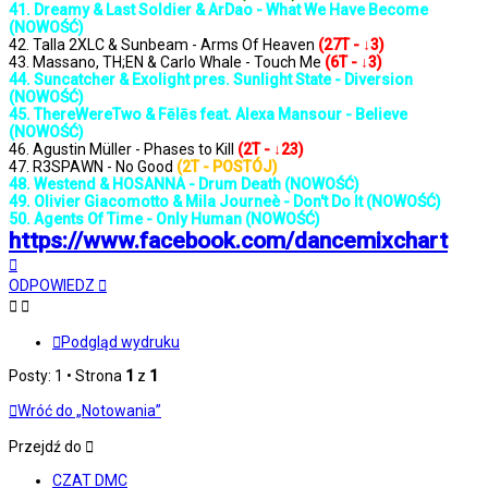
41. Dreamy & Last Soldier & ArDao - What We Have Become
(NOWOŚĆ)
42. Talla 2XLC & Sunbeam - Arms Of Heaven
(27T - ↓3)
43. Massano, TH;EN & Carlo Whale - Touch Me
(6T - ↓3)
44. Suncatcher & Exolight pres. Sunlight State - Diversion
(NOWOŚĆ)
45. ThereWereTwo & Fēlēs feat. Alexa Mansour - Believe
(NOWOŚĆ)
46. Agustin Müller - Phases to Kill
(2T - ↓23)
47. R3SPAWN - No Good
(2T - POSTÓJ)
48. Westend & HOSANNA - Drum Death (NOWOŚĆ)
49. Olivier Giacomotto & Mila Journeè - Don't Do It (NOWOŚĆ)
50. Agents Of Time - Only Human (NOWOŚĆ)
https://www.facebook.com/dancemixchart
Na
górę
ODPOWIEDZ
Podgląd wydruku
Posty: 1 • Strona
1
z
1
Wróć do „Notowania”
Przejdź do
CZAT DMC