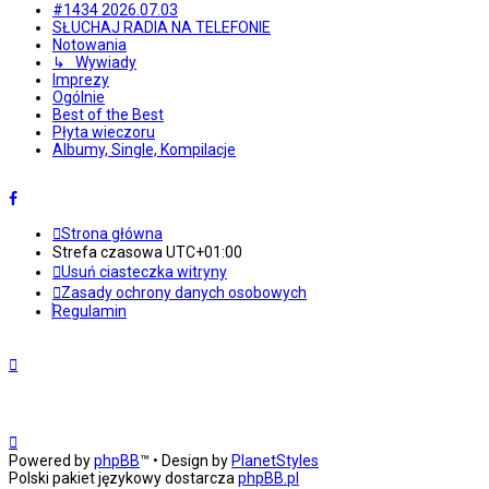
#1434 2026.07.03
SŁUCHAJ RADIA NA TELEFONIE
Notowania
↳ Wywiady
Imprezy
Ogólnie
Best of the Best
Płyta wieczoru
Albumy, Single, Kompilacje
Strona główna
Strefa czasowa
UTC+01:00
Usuń ciasteczka witryny
Zasady ochrony danych osobowych
Regulamin
Powered by
phpBB
™
• Design by
PlanetStyles
Polski pakiet językowy dostarcza
phpBB.pl