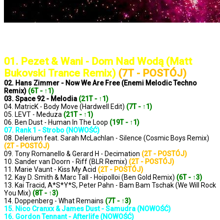
..: Notowanie 1368 2025-01-28 :..
01. Pezet & Wani - Dom Nad Wodą (Matt
Bukovski Trance Remix)
(7T - POSTÓJ)
02. Hans Zimmer - Now We Are Free (Enemi Melodic Techno
Remix)
(6T - ↑1)
03. Space 92 - Melodia
(21T - ↑1)
04. MatricK - Body Move (Hardwell Edit)
(7T - ↑1)
05. LEVT - Meduza
(21T - ↑1)
06. Ben Dust - Human In The Loop
(19T - ↑1)
07. Rank 1 - Strobo (NOWOŚĆ)
08. Delerium feat. Sarah McLachlan - Silence (Cosmic Boys Remix)
(2T - POSTÓJ)
09. Tony Romanello & Gerard H - Decimation
(2T - POSTÓJ)
10. Sander van Doorn - Riff (BLR Remix)
(2T - POSTÓJ)
11. Marie Vaunt - Kiss My Acid
(2T - POSTÓJ)
12. Kay D. Smith & Marc Tall - Hoipolloi (Ben Gold Remix)
(6T - ↑3)
13. Kai Tracid, A*S*Y*S, Peter Pahn - Bam Bam Tschak (We Will Rock
You Mix)
(8T - ↑3)
14. Doppenberg - What Remains
(7T - ↑3)
15. Nico Cranxx & James Dust - Samudra (NOWOŚĆ)
16. Gordon Tennant - Afterlife (NOWOŚĆ)