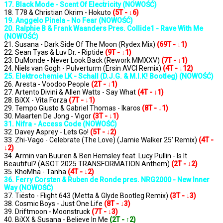
17. Black Mode - Scent Of Electricity (NOWOŚĆ)
18. T78 & Christian Okrim - Hokuto
(5T - ↓6)
19. Anggelo Pinela - No Fear (NOWOŚĆ)
20. Ralphie B & Frank Waanders Pres. Collide1 - Rave With Me
(NOWOŚĆ)
21. Susana - Dark Side Of The Moon (Rydex Mix)
(69T - ↓1)
22. Sean Tyas & Luv Dr. - Riptide
(9T - ↓1)
23. DuMonde - Never Look Back (Rework MMXXV)
(7T - ↓1)
24. Niels van Gogh - Pulverturm (Ersin AVCI Remix)
(4T - ↓12)
25. Elektrochemie LK - Schall (D.J.G. & M.I.K! Bootleg) (NOWOŚĆ)
26. Aresta - Voodoo People
(2T - ↓1)
27. Artento Divini & Allen Watts - Say What
(4T - ↓1)
28. BiXX - Vita Forza
(7T - ↓1)
29. Tempo Giusto & Gabriel Thomas - Ikaros
(8T - ↓1)
30. Maarten De Jong - Vigor
(3T - ↓1)
31. Nifra - Access Code (NOWOŚĆ)
32. Davey Asprey - Lets Go!
(5T - ↓2)
33. Zhi-Vago - Celebrate (The Love) (Jamie Walker 25' Remix)
(4T -
↓2)
34. Armin van Buuren & Ben Hemsley feat. Lucy Pullin - Is It
Beautiful? (ASOT 2025 TRANSFORMATION Anthem)
(2T - ↓2)
35. KhoMha - Tanha
(4T - ↓2)
36. Ferry Corsten & Ruben de Ronde pres. NRG2000 - New Inner
Way (NOWOŚĆ)
37. Tiësto - Flight 643 (Metta & Glyde Bootleg Remix)
(3T - ↓3)
38. Cosmic Boys - Just One Life
(8T - ↓3)
39. Driftmoon - Moonstruck
(7T - ↓3)
40. BiXX & Susana - Believe In Me
(2T - ↑2)