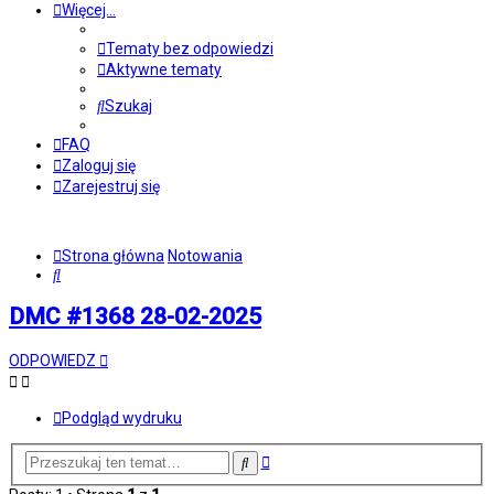
Więcej…
Tematy bez odpowiedzi
Aktywne tematy
Szukaj
FAQ
Zaloguj się
Zarejestruj się
Strona główna
Notowania
Szukaj
DMC #1368 28-02-2025
ODPOWIEDZ
Podgląd wydruku
Wyszukiwanie
Szukaj
zaawansowane