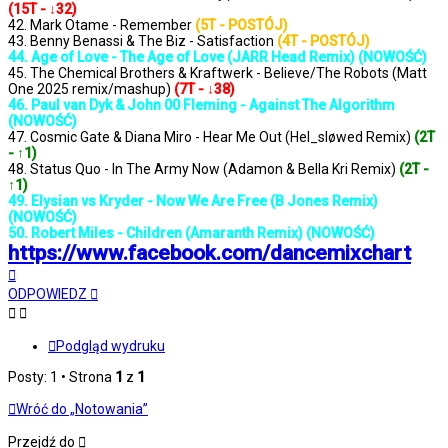
(15T - ↓32)
42. Mark Otame - Remember
(5T - POSTÓJ)
43. Benny Benassi & The Biz - Satisfaction
(4T - POSTÓJ)
44. Age of Love - The Age of Love (JARR Head Remix) (NOWOŚĆ)
45. The Chemical Brothers & Kraftwerk - Believe/The Robots (Matt
One 2025 remix/mashup)
(7T - ↓38)
46. Paul van Dyk & John 00 Fleming - Against The Algorithm
(NOWOŚĆ)
47. Cosmic Gate & Diana Miro - Hear Me Out (Hel_sløwed Remix)
(2T
- ↑1)
48. Status Quo - In The Army Now (Adamon & Bella Kri Remix)
(2T -
↑1)
49. Elysian vs Kryder - Now We Are Free (B Jones Remix)
(NOWOŚĆ)
50. Robert Miles - Children (Amaranth Remix) (NOWOŚĆ)
https://www.facebook.com/dancemixchart
Na
górę
ODPOWIEDZ
Podgląd wydruku
Posty: 1 • Strona
1
z
1
Wróć do „Notowania”
Przejdź do