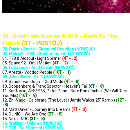
..: Notowanie 1376 2025-05-02 :..
01. Armin van Buuren & BLR - Bach To The
Future
(3T - POSTÓJ)
02. Patrick Scuro - Chemical Reaction (NOWOŚĆ)
03. MatricK - F33L (Southmind Edit) (NOWOŚĆ)
04. T78 & Alosoul - Light Spinner
(4T - ↓2)
05. Space 92 - Orbit Motion
(4T - ↓2)
06. Lozaanso - Acid Dream (NOWOŚĆ)
07. Aresta - Voodoo People
(10T - ↑1)
08. Allen Watts - S.L.C (NOWOŚĆ)
09. Sander van Doorn - God Mode
(4T - ↑8)
10. Doppenberg & Frank Spector - Heaven's Fall
(6T - ↑8)
11. Kai Tracid, A*S*Y*S, Peter Pahn - Bam Bam Tschak (We Will Rock
You Mix)
(16T - ↑8)
12. Zhi-Vago - Celebrate (The Love) (Jamie Walker 25' Remix)
(12T -
↑8)
13. Matt Daver - Journey Into Dreams
(7T - ↓3)
14. DJ NICI - We Are One
(2T - ↑8)
15. Nifra - NRG
(3T - ↑8)
16. Wakken - Unkown (NOWOŚĆ)
17. T78 - Self Control (NOWOŚĆ)