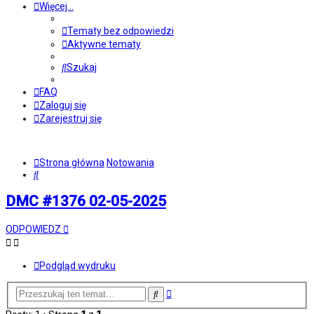
Więcej…
Tematy bez odpowiedzi
Aktywne tematy
Szukaj
FAQ
Zaloguj się
Zarejestruj się
Strona główna
Notowania
Szukaj
DMC #1376 02-05-2025
ODPOWIEDZ
Podgląd wydruku
Wyszukiwanie
Szukaj
zaawansowane