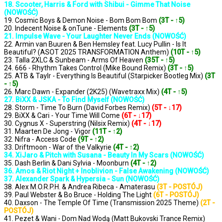
18. Scooter, Harris & Ford with Shibui - Gimme That Noise
(NOWOŚĆ)
19. Cosmic Boys & Demon Noise - Bom Bom Bom
(3T - ↑5)
20. Indecent Noise & onTune - Elements
(3T - ↑5)
21. Impulse Wave - Your Laughter Never Ends (NOWOŚĆ)
22. Armin van Buuren & Ben Hemsley feat. Lucy Pullin - Is It
Beautiful? (ASOT 2025 TRANSFORMATION Anthem)
(10T - ↑5)
23. Talla 2XLC & Sunbeam - Arms Of Heaven
(35T - ↑5)
24. 666 - Rhythm Takes Control (Mike Bound Remix)
(3T - ↑5)
25. ATB & Taylr - Everything Is Beautiful (Starpicker Bootleg Mix)
(3T
- ↑5)
26. Marc Dawn - Expander (2K25) (Wavetraxx Mix)
(4T - ↑5)
27. BiXX & JSKA - To Find Myself (NOWOŚĆ)
28. Storm - Time To Burn (David Forbes Remix)
(5T - ↓17)
29. BiXX & Cari - Your Time Will Come
(6T - ↓17)
30. Cygnus X - Superstring (Nilsix Remix)
(4T - ↓17)
31. Maarten De Jong - Vigor
(11T - ↑2)
32. Nifra - Access Code
(9T - ↑2)
33. Driftmoon - War of the Valkyrie
(4T - ↑2)
34. XiJaro & Pitch with Susana - Beauty In My Scars (NOWOŚĆ)
35. Dash Berlin & Dani Sylvia - Moonburn
(4T - ↑2)
36. Amos & Riot Night + Inoblivion - False Awakening (NOWOŚĆ)
37. Alexander Spark & Hypersia - Sun (NOWOŚĆ)
38. Alex M.O.R.P.H. & Andrea Ribeca - Amaterasu
(3T - POSTÓJ)
39. Paul Webster & Bo Bruce - Holding The Light
(6T - POSTÓJ)
40. Daxson - The Temple Of Time (Transmission 2025 Theme)
(2T -
POSTÓJ)
41. Pezet & Wani - Dom Nad Wodą (Matt Bukovski Trance Remix)