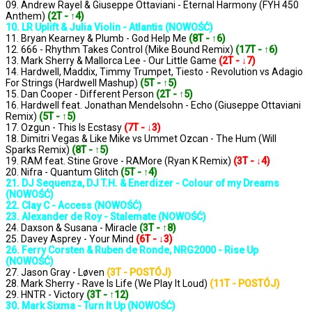
09. Andrew Rayel & Giuseppe Ottaviani - Eternal Harmony (FYH 450
Anthem)
(2T - ↑4)
10. LR Uplift & Julia Violin - Atlantis (NOWOŚĆ)
11. Bryan Kearney & Plumb - God Help Me
(8T - ↑6)
12. 666 - Rhythm Takes Control (Mike Bound Remix)
(17T - ↑6)
13. Mark Sherry & Mallorca Lee - Our Little Game
(2T - ↓7)
14. Hardwell, Maddix, Timmy Trumpet, Tiesto - Revolution vs Adagio
For Strings (Hardwell Mashup)
(5T - ↑5)
15. Dan Cooper - Different Person
(2T - ↑5)
16. Hardwell feat. Jonathan Mendelsohn - Echo (Giuseppe Ottaviani
Remix)
(5T - ↑5)
17. Ozgun - This Is Ecstasy
(7T - ↓3)
18. Dimitri Vegas & Like Mike vs Ummet Ozcan - The Hum (Will
Sparks Remix)
(8T - ↑5)
19. RAM feat. Stine Grove - RAMore (Ryan K Remix)
(3T - ↓4)
20. Nifra - Quantum Glitch
(5T - ↑4)
21. DJ Sequenza, DJ T.H. & Enerdizer - Colour of my Dreams
(NOWOŚĆ)
22. Clay C - Access (NOWOŚĆ)
23. Alexander de Roy - Stalemate (NOWOŚĆ)
24. Daxson & Susana - Miracle
(3T - ↑8)
25. Davey Asprey - Your Mind
(6T - ↓3)
26. Ferry Corsten & Ruben de Ronde, NRG2000 - Rise Up
(NOWOŚĆ)
27. Jason Gray - Løven
(3T - POSTÓJ)
28. Mark Sherry - Rave Is Life (We Play It Loud)
(11T - POSTÓJ)
29. HNTR - Victory
(3T - ↑12)
30. Mark Sixma - Turn It Up (NOWOŚĆ)