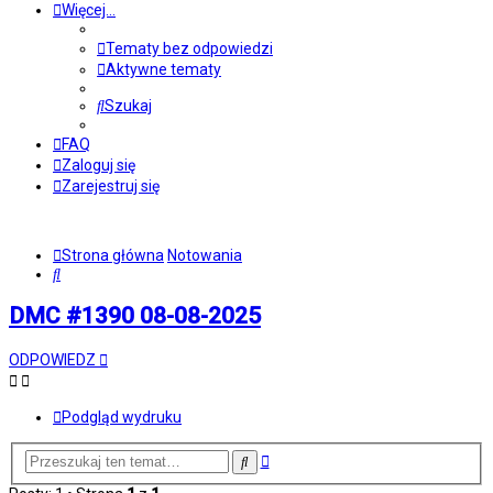
Więcej…
Tematy bez odpowiedzi
Aktywne tematy
Szukaj
FAQ
Zaloguj się
Zarejestruj się
Strona główna
Notowania
Szukaj
DMC #1390 08-08-2025
ODPOWIEDZ
Podgląd wydruku
Wyszukiwanie
Szukaj
zaawansowane