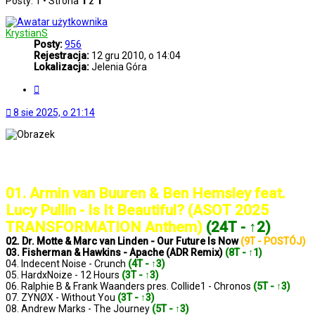
Posty: 1 • Strona
1
z
1
KrystianS
Posty:
956
Rejestracja:
12 gru 2010, o 14:04
Lokalizacja:
Jelenia Góra
Cytuj
8 sie 2025, o 21:14
..: Notowanie 1390 2025-08-08 :..
01. Armin van Buuren & Ben Hemsley feat.
Lucy Pullin - Is It Beautiful? (ASOT 2025
TRANSFORMATION Anthem)
(24T - ↑2)
02. Dr. Motte & Marc van Linden - Our Future Is Now
(9T - POSTÓJ)
03. Fisherman & Hawkins - Apache (ADR Remix)
(8T - ↑1)
04. Indecent Noise - Crunch
(4T - ↑3)
05. HardxNoize - 12 Hours
(3T - ↑3)
06. Ralphie B & Frank Waanders pres. Collide1 - Chronos
(5T - ↑3)
07. ZYNØX - Without You
(3T - ↑3)
08. Andrew Marks - The Journey
(5T - ↑3)