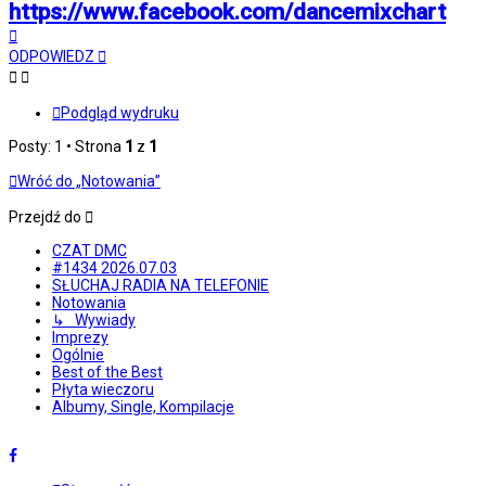
https://www.facebook.com/dancemixchart
Na
górę
ODPOWIEDZ
Podgląd wydruku
Posty: 1 • Strona
1
z
1
Wróć do „Notowania”
Przejdź do
CZAT DMC
#1434 2026.07.03
SŁUCHAJ RADIA NA TELEFONIE
Notowania
↳ Wywiady
Imprezy
Ogólnie
Best of the Best
Płyta wieczoru
Albumy, Single, Kompilacje