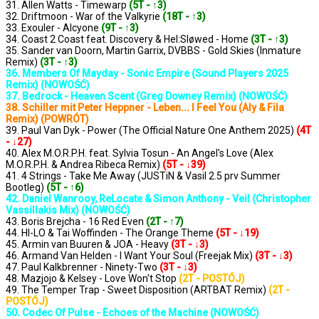
31. Allen Watts - Timewarp
(5T - ↑3)
32. Driftmoon - War of the Valkyrie
(18T - ↑3)
33. Exouler - Alcyone
(9T - ↑3)
34. Coast 2 Coast feat. Discovery & Hel:Sløwed - Home
(3T - ↑3)
35. Sander van Doorn, Martin Garrix, DVBBS - Gold Skies (Inmature
Remix)
(3T - ↑3)
36. Members Of Mayday - Sonic Empire (Sound Players 2025
Remix) (NOWOŚĆ)
37. Bedrock - Heaven Scent (Greg Downey Remix) (NOWOŚĆ)
38. Schiller mit Peter Heppner - Leben... I Feel You (Aly & Fila
Remix) (POWRÓT)
39. Paul Van Dyk - Power (The Official Nature One Anthem 2025)
(4T
- ↓27)
40. Alex M.O.R.P.H. feat. Sylvia Tosun - An Angel's Love (Alex
M.O.R.P.H. & Andrea Ribeca Remix)
(5T - ↓39)
41. 4 Strings - Take Me Away (JUSTiN & Vasil 2.5 prv Summer
Bootleg)
(5T - ↑6)
42. Daniel Wanrooy, ReLocate & Simon Anthony - Veil (Christopher
Vassillakis Mix) (NOWOŚĆ)
43. Boris Brejcha - 16 Red Even
(2T - ↑7)
44. HI-LO & Tai Woffinden - The Orange Theme
(5T - ↓19)
45. Armin van Buuren & JOA - Heavy
(3T - ↓3)
46. Armand Van Helden - I Want Your Soul (Freejak Mix)
(3T - ↓3)
47. Paul Kalkbrenner - Ninety-Two
(3T - ↓3)
48. Mazjojo & Kelsey - Love Won't Stop
(2T - POSTÓJ)
49. The Temper Trap - Sweet Disposition (ARTBAT Remix)
(2T -
POSTÓJ)
50. Codec Of Pulse - Echoes of the Machine (NOWOŚĆ)