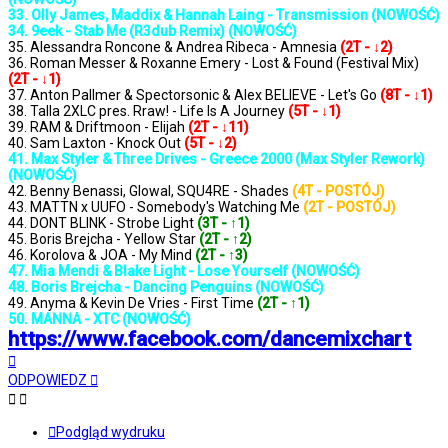
33. Olly James, Maddix & Hannah Laing - Transmission (NOWOŚĆ)
34. 9eek - Stab Me (R3dub Remix) (NOWOŚĆ)
35. Alessandra Roncone & Andrea Ribeca - Amnesia
(2T - ↓2)
36. Roman Messer & Roxanne Emery - Lost & Found (Festival Mix)
(2T - ↓1)
37. Anton Pallmer & Spectorsonic & Alex BELIEVE - Let's Go
(8T - ↓1)
38. Talla 2XLC pres. Rraw! - Life Is A Journey
(5T - ↓1)
39. RAM & Driftmoon - Elijah
(2T - ↓11)
40. Sam Laxton - Knock Out
(5T - ↓2)
41. Max Styler & Three Drives - Greece 2000 (Max Styler Rework)
(NOWOŚĆ)
42. Benny Benassi, Glowal, SQU4RE - Shades
(4T - POSTÓJ)
43. MATTN x UUFO - Somebody's Watching Me
(2T - POSTÓJ)
44. DONT BLINK - Strobe Light
(3T - ↑1)
45. Boris Brejcha - Yellow Star
(2T - ↑2)
46. Korolova & JOA - My Mind
(2T - ↑3)
47. Mia Mendi & Blake Light - Lose Yourself (NOWOŚĆ)
48. Boris Brejcha - Dancing Penguins (NOWOŚĆ)
49. Anyma & Kevin De Vries - First Time
(2T - ↑1)
50. MANNA - XTC (NOWOŚĆ)
https://www.facebook.com/dancemixchart
Na
górę
ODPOWIEDZ
Podgląd wydruku