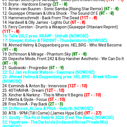
10. Brynx - Hardcore Energy
(2T - ↑8)
11. Armin van Buuren - Sonic Samba (Rising Star Remix)
(6T - ↑8)
12. Giuseppe Ottaviani & Ultra Shock - The Sound Of E
(8T - ↑8)
13. Hammerschmidt - Back From The Dead
(11T - ↓8)
14. Hardwell & Olly James - Lights Out
(6T - ↓8)
15. Ferry Corsten - Drum's a Weapon (Giuseppe Ottaviani Reprint)
(11T - ↓8)
16. Talla 2XLC pres. RRAW! - Untruth (NOWOŚĆ)
17. Steeper, Kohey & TRID3NT - Thunderstorm (NOWOŚĆ)
18. Ahmed Helmy & Doppenberg pres. HEL:BRG - Who Wed Become
(9T - ↑8)
19. Driftmoon & Mirage - Phantom Sky
(8T - ↑8)
20. Depeche Mode, Front 242 & Boy Harsher Aesthetic - We Can Do It
(8T - ↑9)
21. Gudowski - Progredior
(6T - ↑9)
22. DJ Jan vs Frank Watson - Sayonara (NOWOŚĆ)
23. Ahmed Helmy & Doppenberg pres. HEL:BRG - Break It Down
(NOWOŚĆ)
24. Eximinds & Anton By - Innervoice
(12T - ↓10)
25. 40THAVHA - Dream
(12T - ↓10)
26. Xincher & Narkinz - This Is Where It Begins
(2T - ↓10)
27. Metta & Glyde - Focus
(5T - ↓10)
28. Fros7novA - Pay Back
(2T - ↑3)
29. Driftmoon, XiJaro & Pitch - Rebirth (NOWOŚĆ)
30. ATB - 9PM (Till I Come) (James Hype Edit)
(9T - ↓27)
31. Scotty - The First Rebirth 2026 (Feel The Bass) (NOWOŚĆ)
32. Hypetraxx - The Darkside (Indecent Noise Private Mix)
(NOWOŚĆ)