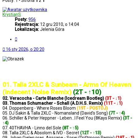
Posty: 1 • Strona
1
z
1
KrystianS
Posty:
956
Rejestracja:
12 gru 2010, o 14:04
Lokalizacja:
Jelenia Góra
Cytuj
16 sty 2026, o 20:20
..: Notowanie 1413 2026-01-16 :..
01. Talla 2XLC & Sunbeam - Arms Of Heaven
(Indecent Noise Remix)
(2T - ↑10)
02. Veracocha - Carte Blanche (Icedream Bootleg)
(3T - ↓1)
03. Thomas Schumacher - Schall (A.D.H.S. Remix)
(11T - ↓1)
04. Doppenberg - Where Roses Bloom
(19T - POSTÓJ)
05. DJ Sakin & Talla 2XLC - Nomansland (David's Song)
(7T - ↑4)
06. Schiller & Peter Heppner - Leben...I Feel You (8Kays Remix)
(3T -
↑4)
07. 40THAVHA - Linno del Sole
(8T - ↑5)
08. Talla 2XLC & Absolom & IVD - Secret
(12T - ↑13)
09. Johan Gielen pres. Airscape - Sosei (Driftmoon Remix)
(19T - ↓1)