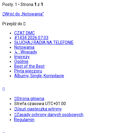
Posty: 1 • Strona
1
z
1
Wróć do „Notowania”
Przejdź do
CZAT DMC
#1434 2026.07.03
SŁUCHAJ RADIA NA TELEFONIE
Notowania
↳ Wywiady
Imprezy
Ogólnie
Best of the Best
Płyta wieczoru
Albumy, Single, Kompilacje
Strona główna
Strefa czasowa
UTC+01:00
Usuń ciasteczka witryny
Zasady ochrony danych osobowych
Regulamin