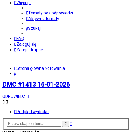
Więcej…
Tematy bez odpowiedzi
Aktywne tematy
Szukaj
FAQ
Zaloguj się
Zarejestruj się
Strona główna
Notowania
Szukaj
DMC #1413 16-01-2026
ODPOWIEDZ
Podgląd wydruku
Wyszukiwanie
Szukaj
zaawansowane