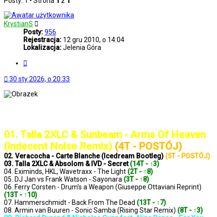
Posty: 1 • Strona
1
z
1
KrystianS
Posty:
956
Rejestracja:
12 gru 2010, o 14:04
Lokalizacja:
Jelenia Góra
Cytuj
30 sty 2026, o 20:33
..: Notowanie 1415 2026-01-30 :..
01. Talla 2XLC & Sunbeam - Arms Of Heaven
(Indecent Noise Remix)
(4T - POSTÓJ)
02. Veracocha - Carte Blanche (Icedream Bootleg)
(5T - POSTÓJ)
03. Talla 2XLC & Absolom & IVD - Secret
(14T - ↑3)
04. Eximinds, HKL, Wavetraxx - The Light
(2T - ↑8)
05. DJ Jan vs Frank Watson - Sayonara
(3T - ↑8)
06. Ferry Corsten - Drum's a Weapon (Giuseppe Ottaviani Reprint)
(13T - ↑10)
07. Hammerschmidt - Back From The Dead
(13T - ↑7)
08. Armin van Buuren - Sonic Samba (Rising Star Remix)
(8T - ↑3)