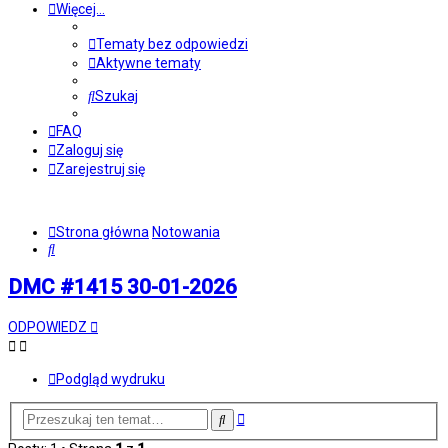
Więcej…
Tematy bez odpowiedzi
Aktywne tematy
Szukaj
FAQ
Zaloguj się
Zarejestruj się
Strona główna
Notowania
Szukaj
DMC #1415 30-01-2026
ODPOWIEDZ
Podgląd wydruku
Wyszukiwanie
Szukaj
zaawansowane