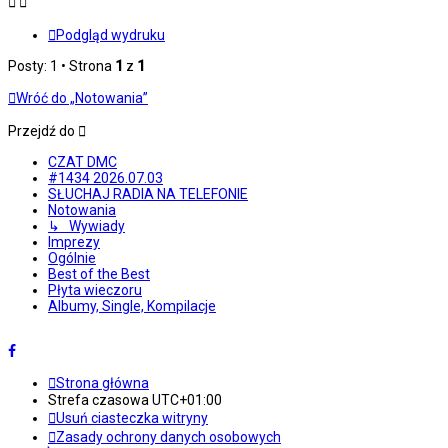
Podgląd wydruku
Posty: 1 • Strona
1
z
1
Wróć do „Notowania”
Przejdź do
CZAT DMC
#1434 2026.07.03
SŁUCHAJ RADIA NA TELEFONIE
Notowania
↳ Wywiady
Imprezy
Ogólnie
Best of the Best
Płyta wieczoru
Albumy, Single, Kompilacje
Strona główna
Strefa czasowa
UTC+01:00
Usuń ciasteczka witryny
Zasady ochrony danych osobowych