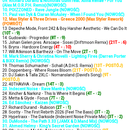
09. Richard Durand & Nicholas Gunn feat. Alina Renae - For You
(Alex M.O.R.P.H. Remix)(NOWOŚĆ)
10. POIZZONED - Rave Jungle (NOWOŚĆ)
11. Paul van Dyk & Ciaran McAuley - When I Found You (NOWOŚĆ)
12. Max Styler & Three Drives - Greece 2000 (Max Styler Rework)
(POWRÓT)
13. Depeche Mode, Front 242 & Boy Harsher Aesthetic - We Can Do It
(10T - ↑9)
14. Gudowski - Progredior
(8T - ↑9)
15. Johan Gielen pres. Airscape - Sosei (Driftmoon Remix)
(21T - ↓6)
16. Brynx - Hardcore Energy
(4T - ↓10)
17. Will Atkinson & Barthezz - On The Move
(2T - ↑1)
18. Mark Sherry & Christina Novelli - Lighting Fires (Darren Porter
& BiXX Remix) (NOWOŚĆ)
19. Thomas Schumacher - Schall (A.D.H.S. Remix)
(13T - POSTÓJ)
20. Doppenberg - Where Roses Bloom
(21T - POSTÓJ)
21. DJ Sakin & Talla 2XLC - Nomansland (David's Song)
(9T -
POSTÓJ)
22. 40THAVHA - Dream
(14T - ↑3)
23. Indecent Noise - Rave Mantra (NOWOŚĆ)
24. Xincher & Narkinz - This Is Where It Begins
(4T - ↑2)
25. Metta & Glyde - Focus
(7T - ↑2)
26. Ed Sánchez - Kaizen (NOWOŚĆ)
27. Richard Durand - Rubicon
(2T - ↑1)
28. Scotty - The First Rebirth 2026 (Feel The Bass)
(3T - ↑2)
29. Hypetraxx - The Darkside (Indecent Noise Private Mix)
(3T - ↑2)
30. DuMonde - The Path 3.33 (JAMX & D.Mand Mix) (NOWOŚĆ)
31. Ahmed Helmy - King's Secret Garden (NOWOŚĆ)