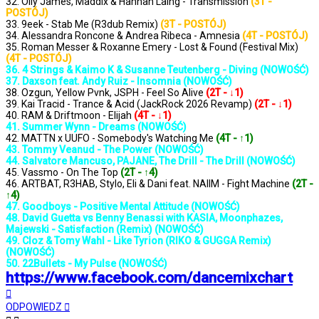
32. Olly James, Maddix & Hannah Laing - Transmission
(3T -
POSTÓJ)
33. 9eek - Stab Me (R3dub Remix)
(3T - POSTÓJ)
34. Alessandra Roncone & Andrea Ribeca - Amnesia
(4T - POSTÓJ)
35. Roman Messer & Roxanne Emery - Lost & Found (Festival Mix)
(4T - POSTÓJ)
36. 4 Strings & Kaimo K & Susanne Teutenberg - Diving (NOWOŚĆ)
37. Daxson feat. Andy Ruiz - Insomnia (NOWOŚĆ)
38. Ozgun, Yellow Pvnk, JSPH - Feel So Alive
(2T - ↓1)
39. Kai Tracid - Trance & Acid (JackRock 2026 Revamp)
(2T - ↓1)
40. RAM & Driftmoon - Elijah
(4T - ↓1)
41. Summer Wynn - Dreams (NOWOŚĆ)
42. MATTN x UUFO - Somebody's Watching Me
(4T - ↑1)
43. Tommy Veanud - The Power (NOWOŚĆ)
44. Salvatore Mancuso, PAJANE, The Drill - The Drill (NOWOŚĆ)
45. Vassmo - On The Top
(2T - ↑4)
46. ARTBAT, R3HAB, Stylo, Eli & Dani feat. NAIIM - Fight Machine
(2T -
↑4)
47. Goodboys - Positive Mental Attitude (NOWOŚĆ)
48. David Guetta vs Benny Benassi with KASIA, Moonphazes,
Majewski - Satisfaction (Remix) (NOWOŚĆ)
49. Cloz & Tomy Wahl - Like Tyrion (RIKO & GUGGA Remix)
(NOWOŚĆ)
50. 22Bullets - My Pulse (NOWOŚĆ)
https://www.facebook.com/dancemixchart
Na
górę
ODPOWIEDZ