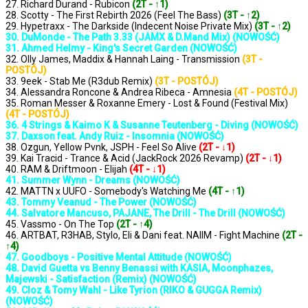
27. Richard Durand - Rubicon
(2T - ↑1)
28. Scotty - The First Rebirth 2026 (Feel The Bass)
(3T - ↑2)
29. Hypetraxx - The Darkside (Indecent Noise Private Mix)
(3T - ↑2)
30. DuMonde - The Path 3.33 (JAMX & D.Mand Mix) (NOWOŚĆ)
31. Ahmed Helmy - King's Secret Garden (NOWOŚĆ)
32. Olly James, Maddix & Hannah Laing - Transmission
(3T -
POSTÓJ)
33. 9eek - Stab Me (R3dub Remix)
(3T - POSTÓJ)
34. Alessandra Roncone & Andrea Ribeca - Amnesia
(4T - POSTÓJ)
35. Roman Messer & Roxanne Emery - Lost & Found (Festival Mix)
(4T - POSTÓJ)
36. 4 Strings & Kaimo K & Susanne Teutenberg - Diving (NOWOŚĆ)
37. Daxson feat. Andy Ruiz - Insomnia (NOWOŚĆ)
38. Ozgun, Yellow Pvnk, JSPH - Feel So Alive
(2T - ↓1)
39. Kai Tracid - Trance & Acid (JackRock 2026 Revamp)
(2T - ↓1)
40. RAM & Driftmoon - Elijah
(4T - ↓1)
41. Summer Wynn - Dreams (NOWOŚĆ)
42. MATTN x UUFO - Somebody's Watching Me
(4T - ↑1)
43. Tommy Veanud - The Power (NOWOŚĆ)
44. Salvatore Mancuso, PAJANE, The Drill - The Drill (NOWOŚĆ)
45. Vassmo - On The Top
(2T - ↑4)
46. ARTBAT, R3HAB, Stylo, Eli & Dani feat. NAIIM - Fight Machine
(2T -
↑4)
47. Goodboys - Positive Mental Attitude (NOWOŚĆ)
48. David Guetta vs Benny Benassi with KASIA, Moonphazes,
Majewski - Satisfaction (Remix) (NOWOŚĆ)
49. Cloz & Tomy Wahl - Like Tyrion (RIKO & GUGGA Remix)
(NOWOŚĆ)