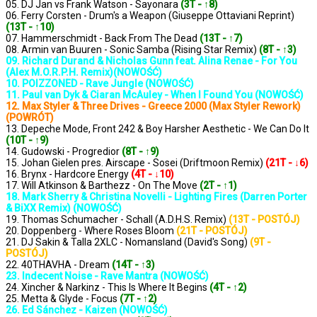
05. DJ Jan vs Frank Watson - Sayonara
(3T - ↑8)
06. Ferry Corsten - Drum's a Weapon (Giuseppe Ottaviani Reprint)
(13T - ↑10)
07. Hammerschmidt - Back From The Dead
(13T - ↑7)
08. Armin van Buuren - Sonic Samba (Rising Star Remix)
(8T - ↑3)
09. Richard Durand & Nicholas Gunn feat. Alina Renae - For You
(Alex M.O.R.P.H. Remix)(NOWOŚĆ)
10. POIZZONED - Rave Jungle (NOWOŚĆ)
11. Paul van Dyk & Ciaran McAuley - When I Found You (NOWOŚĆ)
12. Max Styler & Three Drives - Greece 2000 (Max Styler Rework)
(POWRÓT)
13. Depeche Mode, Front 242 & Boy Harsher Aesthetic - We Can Do It
(10T - ↑9)
14. Gudowski - Progredior
(8T - ↑9)
15. Johan Gielen pres. Airscape - Sosei (Driftmoon Remix)
(21T - ↓6)
16. Brynx - Hardcore Energy
(4T - ↓10)
17. Will Atkinson & Barthezz - On The Move
(2T - ↑1)
18. Mark Sherry & Christina Novelli - Lighting Fires (Darren Porter
& BiXX Remix) (NOWOŚĆ)
19. Thomas Schumacher - Schall (A.D.H.S. Remix)
(13T - POSTÓJ)
20. Doppenberg - Where Roses Bloom
(21T - POSTÓJ)
21. DJ Sakin & Talla 2XLC - Nomansland (David's Song)
(9T -
POSTÓJ)
22. 40THAVHA - Dream
(14T - ↑3)
23. Indecent Noise - Rave Mantra (NOWOŚĆ)
24. Xincher & Narkinz - This Is Where It Begins
(4T - ↑2)
25. Metta & Glyde - Focus
(7T - ↑2)
26. Ed Sánchez - Kaizen (NOWOŚĆ)