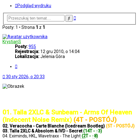
Podgląd wydruku
Wyszukiwanie
Szukaj
zaawansowane
Posty: 1 • Strona
1
z
1
KrystianS
Posty:
955
Rejestracja:
12 gru 2010, o 14:04
Lokalizacja:
Jelenia Góra
Cytuj
30 sty 2026, o 20:33
..: Notowanie 1415 2026-01-30 :..
01. Talla 2XLC & Sunbeam - Arms Of Heaven
(Indecent Noise Remix)
(4T - POSTÓJ)
02. Veracocha - Carte Blanche (Icedream Bootleg)
(5T - POSTÓJ)
03. Talla 2XLC & Absolom & IVD - Secret
(14T - ↑3)
04. Eximinds, HKL, Wavetraxx - The Light
(2T - ↑8)