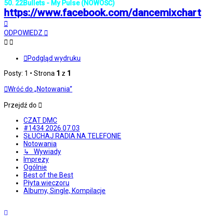
50. 22Bullets - My Pulse (NOWOŚĆ)
https://www.facebook.com/dancemixchart
Na
górę
ODPOWIEDZ
Podgląd wydruku
Posty: 1 • Strona
1
z
1
Wróć do „Notowania”
Przejdź do
CZAT DMC
#1434 2026.07.03
SŁUCHAJ RADIA NA TELEFONIE
Notowania
↳ Wywiady
Imprezy
Ogólnie
Best of the Best
Płyta wieczoru
Albumy, Single, Kompilacje