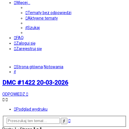
Więcej…
Tematy bez odpowiedzi
Aktywne tematy
Szukaj
FAQ
Zaloguj się
Zarejestruj się
Strona główna
Notowania
Szukaj
DMC #1422 20-03-2026
ODPOWIEDZ
Podgląd wydruku
Wyszukiwanie
Szukaj
zaawansowane