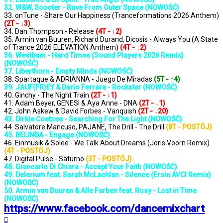
32. W&W, Scooter - Rave From Outer Space (NOWOŚĆ)
33. onTune - Share Our Happiness (Tranceformations 2026 Anthem)
(2T - ↓3)
34. Dan Thompson - Release
(4T - ↓2)
35. Armin van Buuren, Richard Durand, Dicosis - Always You (A State
of Trance 2026 ELEVATION Anthem)
(4T - ↓2)
36. Westbam - Hard Times (Sound Players 2026 Remix)
(NOWOŚĆ)
37. Liberthorn - Empty Minds (NOWOŚĆ)
38. Spartaque & ADRIANNA - Juego De Miradas
(5T - ↑4)
39. JAUF(FR)EY & Dario Ferrara - Rockstar (NOWOŚĆ)
40. Ginchy - The Night Train
(2T - ↓1)
41. Adam Beyer, GENESI & Aya Anne - DNA
(2T - ↓1)
42. John Askew & David Forbes - Vanquish
(2T - ↓20)
43. Dirkie Coetzee - Searching For The Light (NOWOŚĆ)
44. Salvatore Mancuso, PAJANE, The Drill - The Drill
(8T - POSTÓJ)
45. BELINÐA - Engage (NOWOŚĆ)
46. Einmusik & Solee - We Talk About Dreams (Joris Voorn Remix)
(4T - POSTÓJ)
47. Digital Pulse - Saturno
(3T - POSTÓJ)
48. Giancarlo Di Chiara - Accept Your Faith (NOWOŚĆ)
49. Delerium feat. Sarah McLachlan - Silence (Ersin AVCI Remix)
(NOWOŚĆ)
50. Armin van Buuren & Alle Farben feat. Rosy - Lost in Time
(NOWOŚĆ)
https://www.facebook.com/dancemixchart
Na