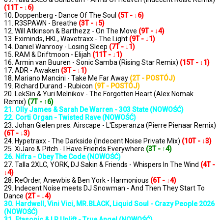
(11T - ↓6)
10. Doppenberg - Dance Of The Soul
(5T - ↓6)
11. R3SPAWN - Breathe
(3T - ↓5)
12. Will Atkinson & Barthezz - On The Move
(9T - ↓4)
13. Eximinds, HKL, Wavetraxx - The Light
(9T - ↓1)
14. Daniel Wanrooy - Losing Sleep
(7T - ↓1)
15. RAM & Driftmoon - Elijah
(11T - ↓1)
16. Armin van Buuren - Sonic Samba (Rising Star Remix)
(15T - ↓1)
17. ADR - Awaken
(3T - ↓1)
18. Mariano Mancini - Take Me Far Away
(2T - POSTÓJ)
19. Richard Durand - Rubicon
(9T - POSTÓJ)
20. LekSin & Yuri Melnikov - The Forgotten Heart (Alex Nomak
Remix)
(7T - ↑6)
21. Olly James & Sarah De Warren - 303 State (NOWOŚĆ)
22. Corti Organ - Twisted Rave (NOWOŚĆ)
23. Johan Gielen pres. Airscape - L'Esperanza (Pierre Pienaar Remix)
(6T - ↓3)
24. Hypetraxx - The Darkside (Indecent Noise Private Mix)
(10T - ↓3)
25. XiJaro & Pitch - I Have Friends Everywhere
(3T - ↑4)
26. Nifra - Obey The Code (NOWOŚĆ)
27. Talla 2XLC, YORK, DJ Sakin & Friends - Whispers In The Wind
(4T -
↓4)
28. ReOrder, Anewbis & Ben York - Harmonious
(6T - ↓4)
29. Indecent Noise meets DJ Snowman - And Then They Start To
Dance
(2T - ↓4)
30. Hardwell, Vini Vici, MR.BLACK, Liquid Soul - Crazy People 2026
(NOWOŚĆ)
31. Etasonic & LR Uplift - True Angel (NOWOŚĆ)