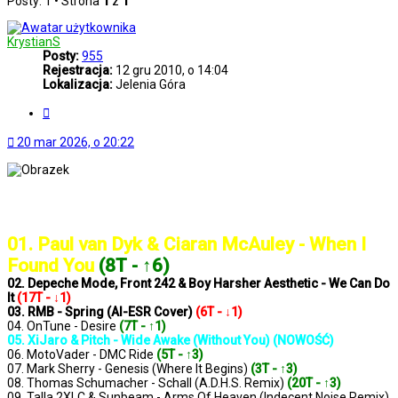
Posty: 1 • Strona
1
z
1
KrystianS
Posty:
955
Rejestracja:
12 gru 2010, o 14:04
Lokalizacja:
Jelenia Góra
Cytuj
20 mar 2026, o 20:22
..: Notowanie 1422 2026-03-20 :..
01. Paul van Dyk & Ciaran McAuley - When I
Found You
(8T - ↑6)
02. Depeche Mode, Front 242 & Boy Harsher Aesthetic - We Can Do
It
(17T - ↓1)
03. RMB - Spring (AI-ESR Cover)
(6T - ↓1)
04. OnTune - Desire
(7T - ↑1)
05. XiJaro & Pitch - Wide Awake (Without You) (NOWOŚĆ)
06. MotoVader - DMC Ride
(5T - ↑3)
07. Mark Sherry - Genesis (Where It Begins)
(3T - ↑3)
08. Thomas Schumacher - Schall (A.D.H.S. Remix)
(20T - ↑3)
09. Talla 2XLC & Sunbeam - Arms Of Heaven (Indecent Noise Remix)