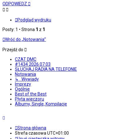
górę
ODPOWIEDZ
Podgląd wydruku
Posty: 1 • Strona
1
z
1
Wróć do „Notowania”
Przejdź do
CZAT DMC
#1434 2026.07.03
SŁUCHAJ RADIA NA TELEFONIE
Notowania
↳ Wywiady
Imprezy
Ogólnie
Best of the Best
Płyta wieczoru
Albumy, Single, Kompilacje
Strona główna
Strefa czasowa
UTC+01:00
Usuń ciasteczka witryny