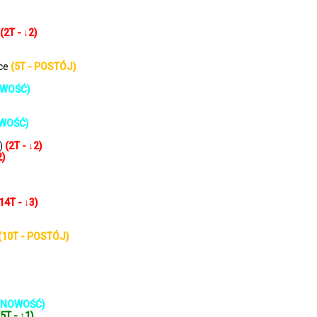
(2T - ↓2)
nce
(5T - POSTÓJ)
NOWOŚĆ)
OWOŚĆ)
x)
(2T - ↓2)
2)
14T - ↓3)
(10T - POSTÓJ)
) (NOWOŚĆ)
(5T - ↑1)