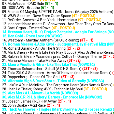
07. MotoVader - DMC Ride
(8T - ↑1)
08. R3SPAWN - Breathe
(6T - ↑1)
09. Friends Of Mayday & PETER PAHN - Iconic (Mayday 2026 Anthem)
10. W&W, Scooter - Rave From Outer Space
(4T - POSTÓJ)
11. ReOrder, Anewbis & Ben York - Harmonious
(9T - POSTÓJ)
12. Indecent Noise meets DJ Snowman - And Then They Start To Da
13. Corti Organ - Twisted Rave
(4T - POSTÓJ)
14. Brennan Heart, HI-LO, Project Zeitgeist - Adagio For Strings (
15. Ben Gold - Poco Loco (NOWOŚĆ)
16. Westbam - Mayday Anthem (SHOIER Remix)
(3T - ↓1)
17. Roman Messer & Adip Kiyoi - Judgement Day (Festival Mix) (N
18. Richard Durand - Air On The G String
(2T - ↓2)
19. Mark Sherry - Rave Is Life (We Play It Loud) (Alex Di Stefano Remi
20. Ralphie B & Frank Waanders pres. Collide1 - Orange Theme
(2T - ↓
21. Mariano Mancini - Take Me Far Away
(5T - ↓2)
22. Mauro Picotto & Nifra - Like This Like That (NOWOŚĆ)
23. Thomas Schumacher - Schall (A.D.H.S. Remix)
(23T - ↓3)
24. Talla 2XLC & Sunbeam - Arms Of Heaven (Indecent Noise Remix)
(
25. Doppenberg - Dance Of The Soul
(8T - ↓3)
26. Alternate High & Dave Shore - Tides of Serenity (NOWOŚĆ)
27. LekSin & Yuri Melnikov - The Forgotten Heart (Alex Nomak Remix)
28. Josh Le Tissier, Kohey, AVY - Techno In My Soul
(3T - POSTÓJ)
29. Alex Merk & U-Mount - La Verità (NOWOŚĆ)
30. Alex M.O.R.P.H. & Cheryl Barnes - Embrace Me (NOWOŚĆ)
31. Joseph James (IRL) - Fly Away
(2T - ↓1)
32. John Quake - Acid Race
(2T - ↓1)
33. Thick As Thieves - Tingles (Mark Sherry & David Forbes Remix
34. onTune - Share Our Happiness (Tranceformations 2026 Anthem)