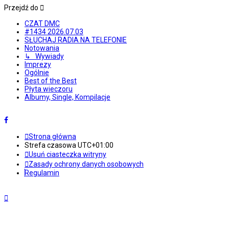
Przejdź do
CZAT DMC
#1434 2026.07.03
SŁUCHAJ RADIA NA TELEFONIE
Notowania
↳ Wywiady
Imprezy
Ogólnie
Best of the Best
Płyta wieczoru
Albumy, Single, Kompilacje
Strona główna
Strefa czasowa
UTC+01:00
Usuń ciasteczka witryny
Zasady ochrony danych osobowych
Regulamin