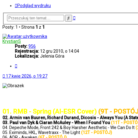
Podgląd wydruku
Wyszukiwanie
Szukaj
zaawansowane
Posty: 1 • Strona
1
z
1
KrystianS
Posty:
956
Rejestracja:
12 gru 2010, o 14:04
Lokalizacja:
Jelenia Góra
Cytuj
17 kwie 2026, o 19:27
..: Notowanie 1425 2026-04-17 :..
01. RMB - Spring (AI-ESR Cover)
(9T - POSTÓJ
02. Armin van Buuren, Richard Durand, Dicosis - Always You (A St
03. Paul van Dyk & Ciaran McAuley - When I Found You
(11T - POSTÓ
04. Depeche Mode, Front 242 & Boy Harsher Aesthetic - We Can Do It
(
05. Eximinds, HKL, Wavetraxx - The Light
(12T - POSTÓJ)
06. ADR - Awaken
(6T - POSTÓJ)