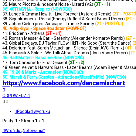
35. Mauro Picotto & Indecent Noise - Lizard (V2)
(3T - ↑1)
36. 40THAVHA - Respiro (NOWOŚĆ)
37. Lange & Emma Hewitt - Live Forever (Asteroid Remix)
(2T - POST
38. Signalrunners - Recoil (Energy Reflect & Kamil Brandt Remix)
(3T 
39. Johan Gielen pres. Airscape - Trance Society
(2T - POSTÓJ)
40. Adip Kiyoi - Space Roadster (POWRÓT)
41. Eric Senn - Athena
(3T - ↓1)
42. Roman Messer & Cari - Serenity (Alexander Komarov Remix)
(2T 
43. Global Deejays, DJ Taylor, FLOw, HI:FI - No Good (Start the Dance)
(
44. Delerium feat. Sarah McLachlan - Silence (Ersin AVCI Remix)
(4T -
45. Einmusik & Solee - We Talk About Dreams (Joris Voorn Remix)
(2T
46. Ralf Matten - Bassline Rise (NOWOŚĆ)
47. Tom Carbonetti - First Descent
(2T - ↑2)
48. Green Velvet & Harvard Bass - Lazer Beams (Adam Beyer & Mass
49. 19:26 & Mariz - Ascension (NOWOŚĆ)
50. Marsh & Ferry Corsten - Attraction (Marsh's Mix) (NOWOŚĆ)
https://www.facebook.com/dancemixchart
Na
górę
ODPOWIEDZ
Podgląd wydruku
Posty: 1 • Strona
1
z
1
Wróć do „Notowania”