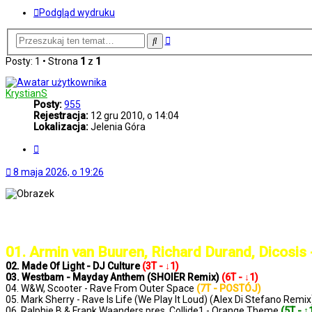
Podgląd wydruku
Wyszukiwanie
Szukaj
zaawansowane
Posty: 1 • Strona
1
z
1
KrystianS
Posty:
955
Rejestracja:
12 gru 2010, o 14:04
Lokalizacja:
Jelenia Góra
Cytuj
8 maja 2026, o 19:26
..: Notowanie 1428 2026-05-08 :..
01. Armin van Buuren, Richard Durand, Dicosi
02. Made Of Light - DJ Culture
(3T - ↓1)
03. Westbam - Mayday Anthem (SHOIER Remix)
(6T - ↓1)
04. W&W, Scooter - Rave From Outer Space
(7T - POSTÓJ)
05. Mark Sherry - Rave Is Life (We Play It Loud) (Alex Di Stefano Remi
06. Ralphie B & Frank Waanders pres. Collide1 - Orange Theme
(5T - ↑