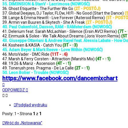
35. DIM3NSION & StanV - Lacrimosa (NOWOŚĆ)
36. Ghost Etiquette - The Further We Go
(2T - POSTÓJ)
37. Global Deejays, DJ Taylor, FLOw, HI:FI - No Good (Start the Dance)
(
38. Lange & Emma Hewitt - Live Forever (Asteroid Remix)
(5T - POST
39. Armin van Buuren & Skytech - She A Freak
(2T - POSTÓJ)
40. Paul Oakenfold, Daxson, RAM - RAMsterdam (NOWOŚĆ)
41. Delerium feat. Sarah McLachlan - Silence (Ersin AVCI Remix)
(7T - 
42. Einmusik & Solee - We Talk About Dreams (Joris Voorn Remix)
(5T 
43. Giuseppe Ottaviani & Andrew Rayel feat. Alessia Labate - How
44. Kosheen & KASIA - Catch You
(3T - ↑3)
45. Adam Beyer & Mark Reeve - Love Within (NOWOŚĆ)
46. MotoVader - DMC Ride
(11T - ↓6)
47. Marsh & Ferry Corsten - Attraction (Marsh's Mix)
(4T - ↑1)
48. 19:26 & Mariz - Ascension
(4T - ↑1)
49. Tonerush pres. Pragma - De La Calle
(2T - ↑1)
50. Leon Bolier - Trouble (NOWOŚĆ)
https://www.facebook.com/dancemixchart
Na
górę
ODPOWIEDZ
Podgląd wydruku
Posty: 1 • Strona
1
z
1
Wróć do „Notowania”