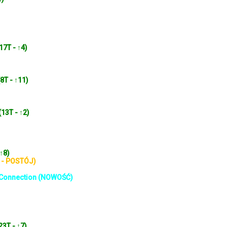
17T - ↑4)
(8T - ↑11)
(13T - ↑2)
 ↑8)
 - POSTÓJ)
t Connection (NOWOŚĆ)
23T - ↑7)