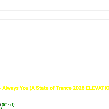
s - Always You (A State of Trance 2026 ELEVA
x)
(5T - ↑1)
1)