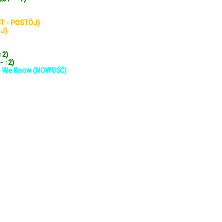
5T - POSTÓJ)
ÓJ)
↑2)
- ↑2)
 Do We Know (NOWOŚĆ)