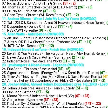
07. Richard Durand - Air On The G String
(5T - ↓2)
08. Thomas Schumacher - Schall (A.D.H.S. Remix)
(26T - ↑6)
09. F.G. Noise - Triple Vision
(3T - ↑6)
10. Sean Tyas - Chrome (Will Rees Remix)
(2T - ↑2)
11. Andrea Ribeca - When I Join My Lips To Yours (NOWOŚĆ)
12. Talla 2XLC & Sunbeam - Arms Of Heaven (Indecent Noise Remix)
(
13. Doppenberg - Dance Of The Soul
(11T - ↑4)
14. R3SPAWN - Breathe
(9T - ↑7)
15. Allen Watts - Anticipation (NOWOŚĆ)
16. onTune - Share Our Happiness (Tranceformations 2026 Anthem)
17. Alex M.O.R.P.H. & Cheryl Barnes - Embrace Me
(4T - ↑11)
18. 40THAVHA - Respiro
(4T - ↑12)
19. Indecent Noise & onTune - Finish Him (NOWOŚĆ)
20. LekSin & Yuri Melnikov - The Forgotten Heart (Alex Nomak Remix)
21. Davey Asprey & Caitlin Potter - Something
(2T - ↑2)
22. Indecent Noise - We Rave The World
(3T - ↑2)
23. Lynxbangerz & Noah Seven - Legends (NOWOŚĆ)
24. Eric Senn - Threads of the Moirai
(3T - ↑8)
25. Signalrunners - Recoil (Energy Reflect & Kamil Brandt Remix)
(6T -
26. Thick As Thieves - Tingles (Mark Sherry & David Forbes Remix)
(4T
27. Ahmed helmy & Doppenberg pres. HEL:BRG - Revelation
(3T - ↑2)
28. Jochen Miller, Ahmed Helmy, Doppenberg pres. HEL:BRG - Los
29. Johan Gielen pres. Airscape - Trance Society
(5T - ↑5)
30. Eric Senn - Athena
(6T - ↑5)
31. Mauro Picotto & Indecent Noise - Lizard (V2)
(6T - ↓23)
32. Sergio Axe - Hyperdrive
(3T - ↓23)
33. Paul van Dyk & Ciaran McAuley - When I Found You
(14T - ↓22)
34. Depeche Mode, Front 242 & Boy Harsher Aesthetic - We Can Do It
(