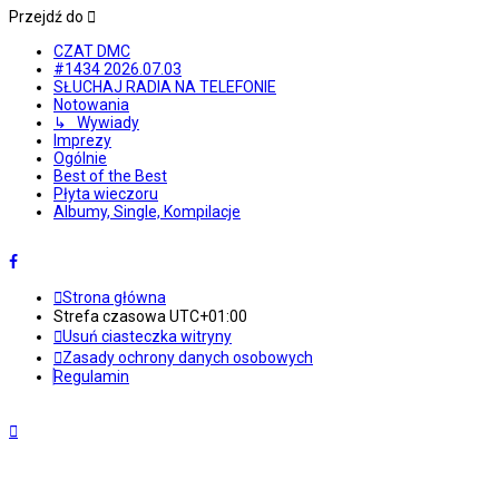
Przejdź do
CZAT DMC
#1434 2026.07.03
SŁUCHAJ RADIA NA TELEFONIE
Notowania
↳ Wywiady
Imprezy
Ogólnie
Best of the Best
Płyta wieczoru
Albumy, Single, Kompilacje
Strona główna
Strefa czasowa
UTC+01:00
Usuń ciasteczka witryny
Zasady ochrony danych osobowych
Regulamin