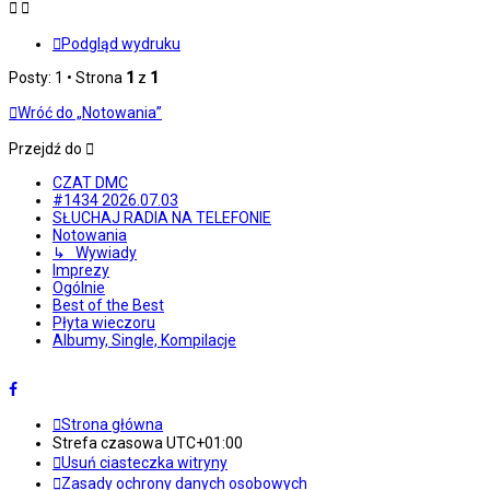
Podgląd wydruku
Posty: 1 • Strona
1
z
1
Wróć do „Notowania”
Przejdź do
CZAT DMC
#1434 2026.07.03
SŁUCHAJ RADIA NA TELEFONIE
Notowania
↳ Wywiady
Imprezy
Ogólnie
Best of the Best
Płyta wieczoru
Albumy, Single, Kompilacje
Strona główna
Strefa czasowa
UTC+01:00
Usuń ciasteczka witryny
Zasady ochrony danych osobowych