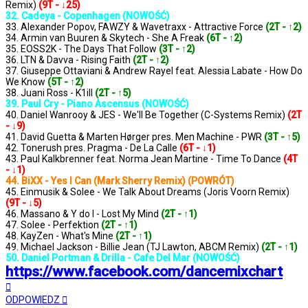
Remix)
(9T - ↓25)
32. Cadeya - Copenhagen (NOWOŚĆ)
33. Alexander Popov, FAWZY & Wavetraxx - Attractive Force
(2T - ↑2)
34. Armin van Buuren & Skytech - She A Freak
(6T - ↑2)
35. EOSS2K - The Days That Follow
(3T - ↑2)
36. LTN & Davva - Rising Faith
(2T - ↑2)
37. Giuseppe Ottaviani & Andrew Rayel feat. Alessia Labate - How Do
We Know
(5T - ↑2)
38. Juani Ross - K1ill
(2T - ↑5)
39. Paul Cry - Piano Ascensus (NOWOŚĆ)
40. Daniel Wanrooy & JES - We'll Be Together (C-Systems Remix)
(2T
- ↓9)
41. David Guetta & Marten Hørger pres. Men Machine - PWR
(3T - ↑5)
42. Tonerush pres. Pragma - De La Calle
(6T - ↓1)
43. Paul Kalkbrenner feat. Norma Jean Martine - Time To Dance
(4T
- ↓1)
44. BiXX - Yes I Can (Mark Sherry Remix) (POWRÓT)
45. Einmusik & Solee - We Talk About Dreams (Joris Voorn Remix)
(9T - ↓5)
46. Massano & Y do I - Lost My Mind
(2T - ↑1)
47. Solee - Perfektion
(2T - ↑1)
48. KayZen - What's Mine
(2T - ↑1)
49. Michael Jackson - Billie Jean (TJ Lawton, ABCM Remix)
(2T - ↑1)
50. Daniel Portman & Drilla - Cafe Del Mar (NOWOŚĆ)
https://www.facebook.com/dancemixchart
Na
górę
ODPOWIEDZ