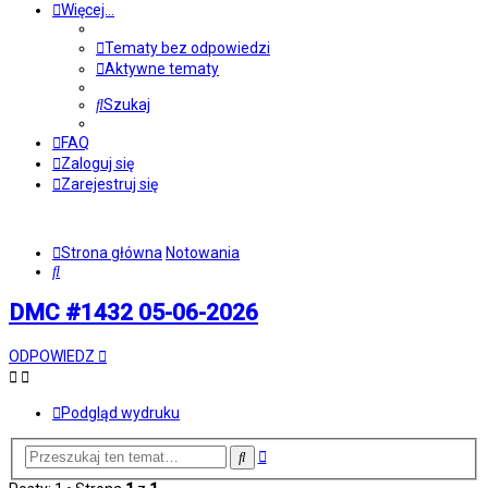
Więcej…
Tematy bez odpowiedzi
Aktywne tematy
Szukaj
FAQ
Zaloguj się
Zarejestruj się
Strona główna
Notowania
Szukaj
DMC #1432 05-06-2026
ODPOWIEDZ
Podgląd wydruku
Wyszukiwanie
Szukaj
zaawansowane