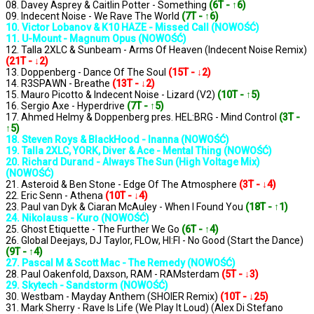
08. Davey Asprey & Caitlin Potter - Something
(6T - ↑6)
09. Indecent Noise - We Rave The World
(7T - ↑6)
10. Victor Lobanov & K10 HAZE - Missed Call (NOWOŚĆ)
11. U-Mount - Magnum Opus (NOWOŚĆ)
12. Talla 2XLC & Sunbeam - Arms Of Heaven (Indecent Noise Remix)
(21T - ↓2)
13. Doppenberg - Dance Of The Soul
(15T - ↓2)
14. R3SPAWN - Breathe
(13T - ↓2)
15. Mauro Picotto & Indecent Noise - Lizard (V2)
(10T - ↑5)
16. Sergio Axe - Hyperdrive
(7T - ↑5)
17. Ahmed Helmy & Doppenberg pres. HEL:BRG - Mind Control
(3T -
↑5)
18. Steven Roys & BlackHood - Inanna (NOWOŚĆ)
19. Talla 2XLC, YORK, Diver & Ace - Mental Thing (NOWOŚĆ)
20. Richard Durand - Always The Sun (High Voltage Mix)
(NOWOŚĆ)
21. Asteroid & Ben Stone - Edge Of The Atmosphere
(3T - ↓4)
22. Eric Senn - Athena
(10T - ↓4)
23. Paul van Dyk & Ciaran McAuley - When I Found You
(18T - ↑1)
24. Nikolauss - Kuro (NOWOŚĆ)
25. Ghost Etiquette - The Further We Go
(6T - ↑4)
26. Global Deejays, DJ Taylor, FLOw, HI:FI - No Good (Start the Dance)
(9T - ↑4)
27. Pascal M & Scott Mac - The Remedy (NOWOŚĆ)
28. Paul Oakenfold, Daxson, RAM - RAMsterdam
(5T - ↓3)
29. Skytech - Sandstorm (NOWOŚĆ)
30. Westbam - Mayday Anthem (SHOIER Remix)
(10T - ↓25)
31. Mark Sherry - Rave Is Life (We Play It Loud) (Alex Di Stefano