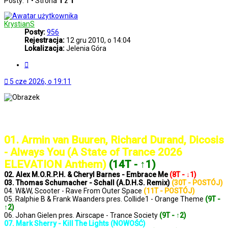
Posty: 1 • Strona
1
z
1
KrystianS
Posty:
956
Rejestracja:
12 gru 2010, o 14:04
Lokalizacja:
Jelenia Góra
Cytuj
5 cze 2026, o 19:11
..: Notowanie 1432 2026-06-05 :..
01. Armin van Buuren, Richard Durand, Dicosis
- Always You (A State of Trance 2026
ELEVATION Anthem)
(14T - ↑1)
02. Alex M.O.R.P.H. & Cheryl Barnes - Embrace Me
(8T - ↓1)
03. Thomas Schumacher - Schall (A.D.H.S. Remix)
(30T - POSTÓJ)
04. W&W, Scooter - Rave From Outer Space
(11T - POSTÓJ)
05. Ralphie B & Frank Waanders pres. Collide1 - Orange Theme
(9T -
↑2)
06. Johan Gielen pres. Airscape - Trance Society
(9T - ↑2)
07. Mark Sherry - Kill The Lights (NOWOŚĆ)