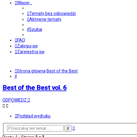
Więcej…
Tematy bez odpowiedzi
Aktywne tematy
Szukaj
FAQ
Zaloguj się
Zarejestruj się
Strona główna
Best of the Best
Szukaj
Best of the Best vol. 6
ODPOWIEDZ
Podgląd wydruku
Wyszukiwanie
Szukaj
zaawansowane