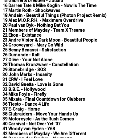
15 Gabriel & Dresden - Zocalo
16 Darren Tate & Mike Koglin - Now Is The Time
17 Martin Roth - Shockwaves
18 Andain - Beautiful Things (Photon Project Remix)
19 Alex M.O.R.P.H. - Maximum Overdrive
20 Paul van Dyk - Nothing But You
21 Members of Mayday - Team X Treame
22 Ekon - Existance
23 Andre Visior & Dark Moon - Beautiful People
24 Grooveyard - Mary Go Wild
25 Benny Benassi - Satisfaction
26 Dumonde - Kalt
27 Olive - Your Not Alone
28 Thomas Bronzwaer - Constellation
29 Stonebridge - SOS
30 John Marks - Insanity
31 CRW - I Feel Love
32 David Guetta - Love is Gone
33 B.B.E. - Hollywood
34 Mike Foyle - Firefly
35 Mixata - Final Countdown for Clubbers
36 Tiesto - Dance 4 Life
37 E-Craig - Home
38 Clubraiders - Move Your Hands Up
39 Motorcycle - As the Rush Comes
40 Carnival - Not Over Yet `07
41 Woody van Eyden - Y68
42 Members of Mayday - We Are Different