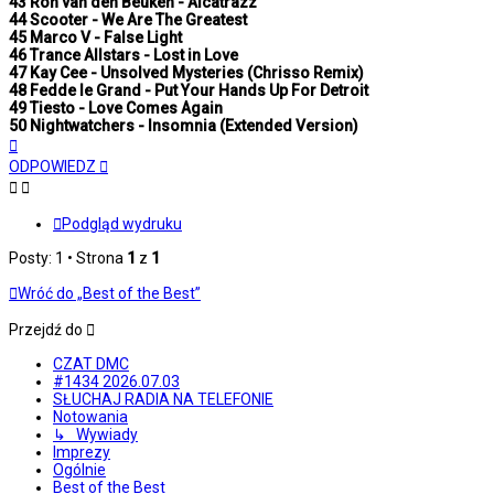
43 Ron van den Beuken - Alcatrazz
44 Scooter - We Are The Greatest
45 Marco V - False Light
46 Trance Allstars - Lost in Love
47 Kay Cee - Unsolved Mysteries (Chrisso Remix)
48 Fedde le Grand - Put Your Hands Up For Detroit
49 Tiesto - Love Comes Again
50 Nightwatchers - Insomnia (Extended Version)
Na
górę
ODPOWIEDZ
Podgląd wydruku
Posty: 1 • Strona
1
z
1
Wróć do „Best of the Best”
Przejdź do
CZAT DMC
#1434 2026.07.03
SŁUCHAJ RADIA NA TELEFONIE
Notowania
↳ Wywiady
Imprezy
Ogólnie
Best of the Best