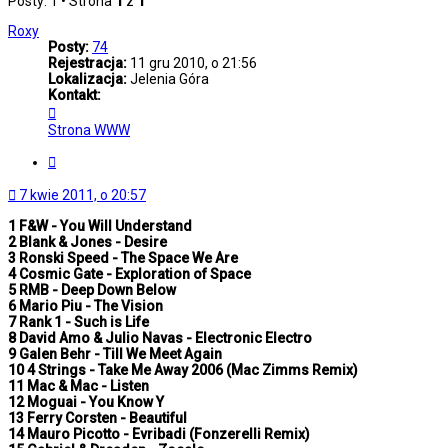
Posty: 1 • Strona
1
z
1
Roxy
Posty:
74
Rejestracja:
11 gru 2010, o 21:56
Lokalizacja:
Jelenia Góra
Kontakt:
Skontaktuj
się
Strona WWW
z
Roxy
Cytuj
7 kwie 2011, o 20:57
1 F&W - You Will Understand
2 Blank & Jones - Desire
3 Ronski Speed - The Space We Are
4 Cosmic Gate - Exploration of Space
5 RMB - Deep Down Below
6 Mario Piu - The Vision
7 Rank 1 - Such is Life
8 David Amo & Julio Navas - Electronic Electro
9 Galen Behr - Till We Meet Again
10 4 Strings - Take Me Away 2006 (Mac Zimms Remix)
11 Mac & Mac - Listen
12 Moguai - You Know Y
13 Ferry Corsten - Beautiful
14 Mauro Picotto - Evribadi (Fonzerelli Remix)