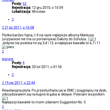
Posty:
52
Rejestracja:
12 gru 2010, o 10:59
Lokalizacja:
Wrocław
Cytuj
21 lip 2011, o 16:08
Płytka bardzo fajna, I i II na razie najlepsze albumy Markusa
(oczywiście nie ma co porównywać Dakoty do Schulza...)
Jedynie nie podoba mi się 3,4 i 13, a najlepsze kawałki to 6,7 i 11
Na
górę
pioruns
Posty:
4
Rejestracja:
20 lut 2011, o 01:56
Cytuj
19 sie 2011, o 22:44
Rewelacyjna płyta. Po przesłuchaniu jej w DMC i ściągnięciu na dysk,
zdecydowałem się na kupno krążka w sklepie. Polecam wszystkim
Najlepszy kawałek to moim zdaniem Suggestion No. 5.
Na
górę