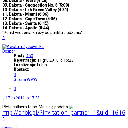
08. Dakota - Tears (4:28)
09. Dakota - Suggestion No. 5 (5:00)
10. Dakota - In A Green Valley (4:31)
11. Dakota - Miami (6:39)
12. Dakota - Cape Town (4:36)
13. Dakota - Saints (6:15)
14. Dakota - Apollo (8:44)
''Punkt widzenia zależy od punktu siedzenia''
Na
górę
Desper
Posty:
450
Rejestracja:
11 gru 2010, o 15:23
Lokalizacja:
Lubin
Kontakt:
Skontaktuj
się
Strona WWW
z
Desper
Cytuj
17 lip 2011, o 17:38
Płyta całkiem fajna. Mnie się podoba
http://shok.pl/?invitation_partner=1&uid=1616
Na
górę
michael