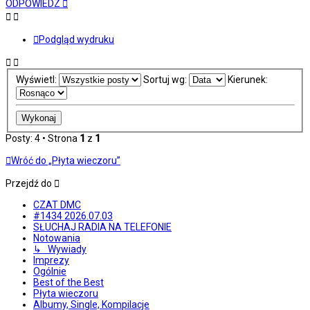
ODPOWIEDZ
Podgląd wydruku
Wyświetl:
Sortuj wg:
Kierunek:
Posty: 4 • Strona
1
z
1
Wróć do „Płyta wieczoru”
Przejdź do
CZAT DMC
#1434 2026.07.03
SŁUCHAJ RADIA NA TELEFONIE
Notowania
↳ Wywiady
Imprezy
Ogólnie
Best of the Best
Płyta wieczoru
Albumy, Single, Kompilacje