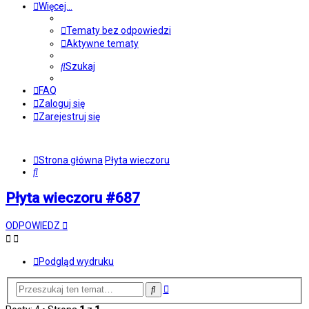
Więcej…
Tematy bez odpowiedzi
Aktywne tematy
Szukaj
FAQ
Zaloguj się
Zarejestruj się
Strona główna
Płyta wieczoru
Szukaj
Płyta wieczoru #687
ODPOWIEDZ
Podgląd wydruku
Wyszukiwanie
Szukaj
zaawansowane