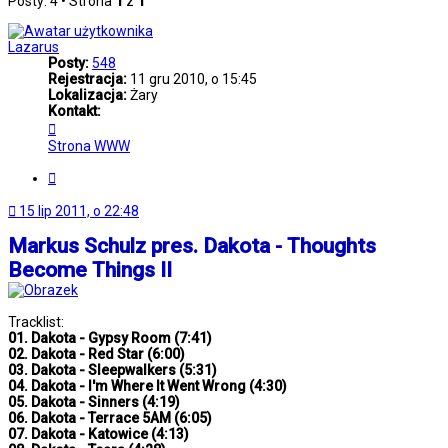
Posty: 4 • Strona
1
z
1
Lazarus
Posty:
548
Rejestracja:
11 gru 2010, o 15:45
Lokalizacja:
Żary
Kontakt:
Skontaktuj
się
Strona WWW
z
Lazarus
Cytuj
15 lip 2011, o 22:48
Markus Schulz pres. Dakota - Thoughts
Become Things II
Tracklist:
01. Dakota - Gypsy Room (7:41)
02. Dakota - Red Star (6:00)
03. Dakota - Sleepwalkers (5:31)
04. Dakota - I'm Where It Went Wrong (4:30)
05. Dakota - Sinners (4:19)
06. Dakota - Terrace 5AM (6:05)
07. Dakota - Katowice (4:13)