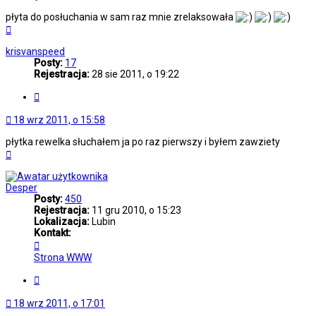
płyta do posłuchania w sam raz mnie zrelaksowała
Na
górę
krisvanspeed
Posty:
17
Rejestracja:
28 sie 2011, o 19:22
Cytuj
18 wrz 2011, o 15:58
płytka rewelka słuchałem ja po raz pierwszy i byłem zawziety
Na
górę
Desper
Posty:
450
Rejestracja:
11 gru 2010, o 15:23
Lokalizacja:
Lubin
Kontakt:
Skontaktuj
się
Strona WWW
z
Desper
Cytuj
18 wrz 2011, o 17:01