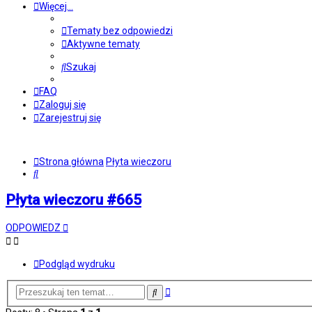
Więcej…
Tematy bez odpowiedzi
Aktywne tematy
Szukaj
FAQ
Zaloguj się
Zarejestruj się
Strona główna
Płyta wieczoru
Szukaj
Płyta wieczoru #665
ODPOWIEDZ
Podgląd wydruku
Wyszukiwanie
Szukaj
zaawansowane