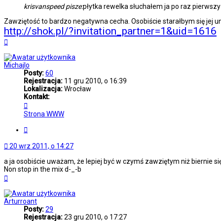
krisvanspeed pisze:
płytka rewelka słuchałem ja po raz pierwszy
Zawziętość to bardzo negatywna cecha. Osobiście starałbym się jej un
http://shok.pl/?invitation_partner=1&uid=1616
Na
górę
Michajlo
Posty:
60
Rejestracja:
11 gru 2010, o 16:39
Lokalizacja:
Wrocław
Kontakt:
Skontaktuj
się
Strona WWW
z
Michajlo
Cytuj
20 wrz 2011, o 14:27
a ja osobiście uważam, że lepiej być w czymś zawziętym niż biernie się
Non stop in the mix d-_-b
Na
górę
Arturroant
Posty:
29
Rejestracja:
23 gru 2010, o 17:27