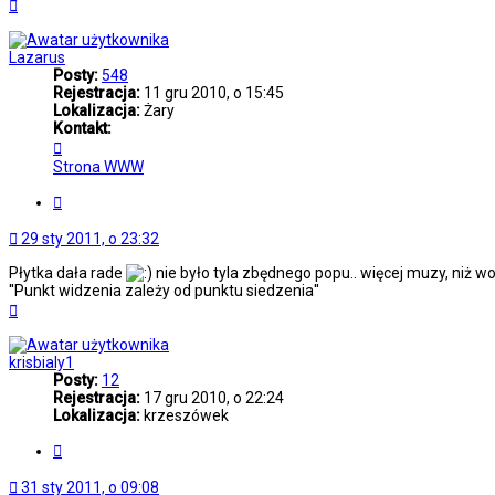
Na
górę
Lazarus
Posty:
548
Rejestracja:
11 gru 2010, o 15:45
Lokalizacja:
Żary
Kontakt:
Skontaktuj
się
Strona WWW
z
Lazarus
Cytuj
29 sty 2011, o 23:32
Płytka dała rade
nie było tyla zbędnego popu.. więcej muzy, niż wo
''Punkt widzenia zależy od punktu siedzenia''
Na
górę
krisbialy1
Posty:
12
Rejestracja:
17 gru 2010, o 22:24
Lokalizacja:
krzeszówek
Cytuj
31 sty 2011, o 09:08