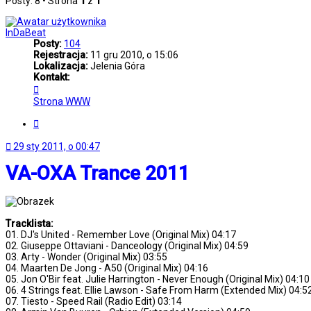
Posty: 8 • Strona
1
z
1
InDaBeat
Posty:
104
Rejestracja:
11 gru 2010, o 15:06
Lokalizacja:
Jelenia Góra
Kontakt:
Skontaktuj
się
Strona WWW
z
InDaBeat
Cytuj
29 sty 2011, o 00:47
VA-OXA Trance 2011
Tracklista:
01. DJ's United - Remember Love (Original Mix) 04:17
02. Giuseppe Ottaviani - Danceology (Original Mix) 04:59
03. Arty - Wonder (Original Mix) 03:55
04. Maarten De Jong - A50 (Original Mix) 04:16
05. Jon O'Bir feat. Julie Harrington - Never Enough (Original Mix) 04:10
06. 4 Strings feat. Ellie Lawson - Safe From Harm (Extended Mix) 04:5
07. Tiesto - Speed Rail (Radio Edit) 03:14