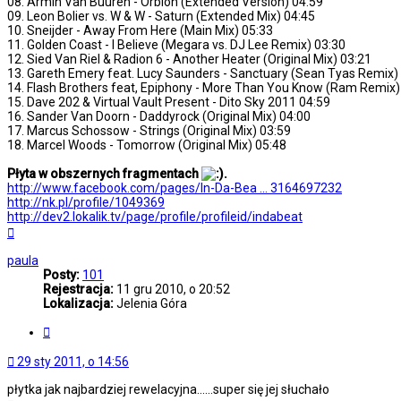
08. Armin Van Buuren - Orbion (Extended Version) 04:59
09. Leon Bolier vs. W & W - Saturn (Extended Mix) 04:45
10. Sneijder - Away From Here (Main Mix) 05:33
11. Golden Coast - I Believe (Megara vs. DJ Lee Remix) 03:30
12. Sied Van Riel & Radion 6 - Another Heater (Original Mix) 03:21
13. Gareth Emery feat. Lucy Saunders - Sanctuary (Sean Tyas Remix)
14. Flash Brothers feat, Epiphony - More Than You Know (Ram Remix)
15. Dave 202 & Virtual Vault Present - Dito Sky 2011 04:59
16. Sander Van Doorn - Daddyrock (Original Mix) 04:00
17. Marcus Schossow - Strings (Original Mix) 03:59
18. Marcel Woods - Tomorrow (Original Mix) 05:48
Płyta w obszernych fragmentach
.
http://www.facebook.com/pages/In-Da-Bea ... 3164697232
http://nk.pl/profile/1049369
http://dev2.lokalik.tv/page/profile/profileid/indabeat
Na
górę
paula
Posty:
101
Rejestracja:
11 gru 2010, o 20:52
Lokalizacja:
Jelenia Góra
Cytuj
29 sty 2011, o 14:56
płytka jak najbardziej rewelacyjna......super się jej słuchało