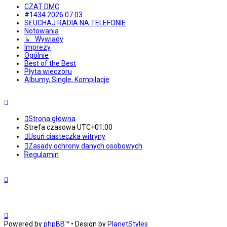
CZAT DMC
#1434 2026.07.03
SŁUCHAJ RADIA NA TELEFONIE
Notowania
↳ Wywiady
Imprezy
Ogólnie
Best of the Best
Płyta wieczoru
Albumy, Single, Kompilacje
Strona główna
Strefa czasowa
UTC+01:00
Usuń ciasteczka witryny
Zasady ochrony danych osobowych
Regulamin
Powered by
phpBB
™
• Design by
PlanetStyles