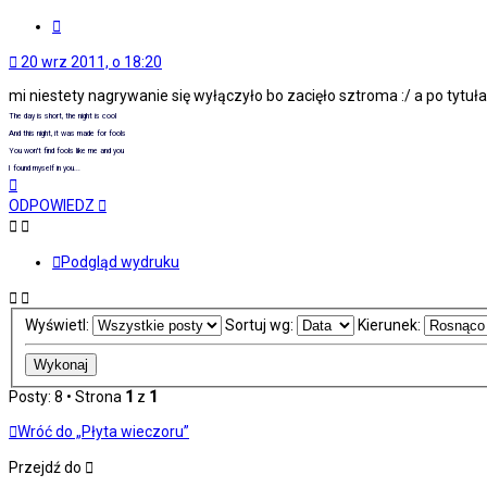
Cytuj
20 wrz 2011, o 18:20
mi niestety nagrywanie się wyłączyło bo zacięło sztroma :/ a po tytu
The day is short, the night is cool
And this night, it was made for fools
You won't find fools like me and you
I found myself in you...
Na
górę
ODPOWIEDZ
Podgląd wydruku
Wyświetl:
Sortuj wg:
Kierunek:
Posty: 8 • Strona
1
z
1
Wróć do „Płyta wieczoru”
Przejdź do