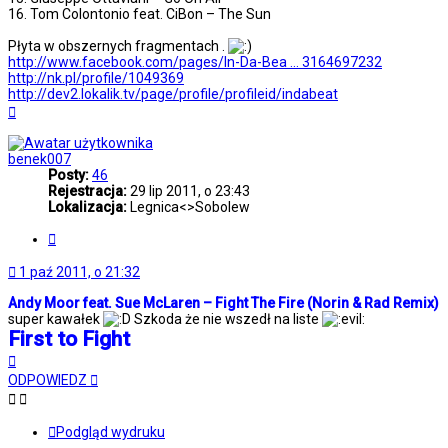
16. Tom Colontonio feat. CiBon – The Sun
Płyta w obszernych fragmentach .
http://www.facebook.com/pages/In-Da-Bea ... 3164697232
http://nk.pl/profile/1049369
http://dev2.lokalik.tv/page/profile/profileid/indabeat
Na
górę
benek007
Posty:
46
Rejestracja:
29 lip 2011, o 23:43
Lokalizacja:
Legnica<>Sobolew
Cytuj
1 paź 2011, o 21:32
Andy Moor feat. Sue McLaren – Fight The Fire (Norin & Rad Remix)
super kawałek
Szkoda że nie wszedł na liste
First to Fight
Na
górę
ODPOWIEDZ
Podgląd wydruku