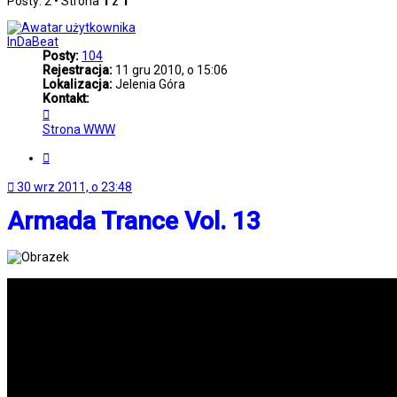
Posty: 2 • Strona
1
z
1
InDaBeat
Posty:
104
Rejestracja:
11 gru 2010, o 15:06
Lokalizacja:
Jelenia Góra
Kontakt:
Skontaktuj
się
Strona WWW
z
InDaBeat
Cytuj
30 wrz 2011, o 23:48
Armada Trance Vol. 13