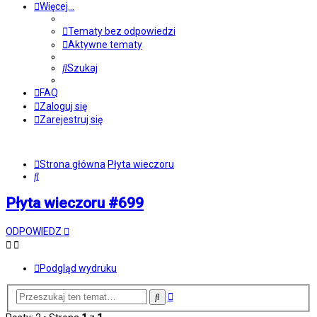
Więcej…
Tematy bez odpowiedzi
Aktywne tematy
Szukaj
FAQ
Zaloguj się
Zarejestruj się
Strona główna
Płyta wieczoru
Szukaj
Płyta wieczoru #699
ODPOWIEDZ
Podgląd wydruku
Wyszukiwanie
Szukaj
zaawansowane