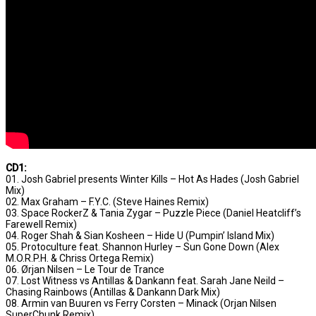
CD1:
01. Josh Gabriel presents Winter Kills – Hot As Hades (Josh Gabriel
Mix)
02. Max Graham – F.Y.C. (Steve Haines Remix)
03. Space RockerZ & Tania Zygar – Puzzle Piece (Daniel Heatcliff’s
Farewell Remix)
04. Roger Shah & Sian Kosheen – Hide U (Pumpin’ Island Mix)
05. Protoculture feat. Shannon Hurley – Sun Gone Down (Alex
M.O.R.P.H. & Chriss Ortega Remix)
06. Ørjan Nilsen – Le Tour de Trance
07. Lost Witness vs Antillas & Dankann feat. Sarah Jane Neild –
Chasing Rainbows (Antillas & Dankann Dark Mix)
08. Armin van Buuren vs Ferry Corsten – Minack (Orjan Nilsen
SuperChunk Remix)