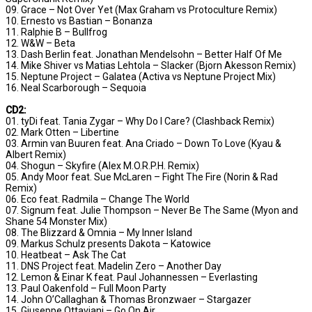
09. Grace – Not Over Yet (Max Graham vs Protoculture Remix)
10. Ernesto vs Bastian – Bonanza
11. Ralphie B – Bullfrog
12. W&W – Beta
13. Dash Berlin feat. Jonathan Mendelsohn – Better Half Of Me
14. Mike Shiver vs Matias Lehtola – Slacker (Bjorn Akesson Remix)
15. Neptune Project – Galatea (Activa vs Neptune Project Mix)
16. Neal Scarborough – Sequoia
CD2:
01. tyDi feat. Tania Zygar – Why Do I Care? (Clashback Remix)
02. Mark Otten – Libertine
03. Armin van Buuren feat. Ana Criado – Down To Love (Kyau &
Albert Remix)
04. Shogun – Skyfire (Alex M.O.R.P.H. Remix)
05. Andy Moor feat. Sue McLaren – Fight The Fire (Norin & Rad
Remix)
06. Eco feat. Radmila – Change The World
07. Signum feat. Julie Thompson – Never Be The Same (Myon and
Shane 54 Monster Mix)
08. The Blizzard & Omnia – My Inner Island
09. Markus Schulz presents Dakota – Katowice
10. Heatbeat – Ask The Cat
11. DNS Project feat. Madelin Zero – Another Day
12. Lemon & Einar K feat. Paul Johannessen – Everlasting
13. Paul Oakenfold – Full Moon Party
14. John O’Callaghan & Thomas Bronzwaer – Stargazer
15. Giuseppe Ottaviani – Go On Air