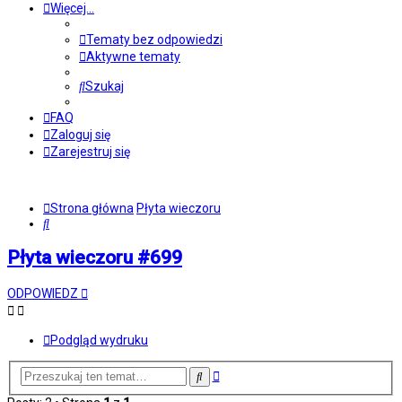
Więcej…
Tematy bez odpowiedzi
Aktywne tematy
Szukaj
FAQ
Zaloguj się
Zarejestruj się
Strona główna
Płyta wieczoru
Szukaj
Płyta wieczoru #699
ODPOWIEDZ
Podgląd wydruku
Wyszukiwanie
Szukaj
zaawansowane