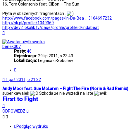
16. Tom Colontonio feat. CiBon – The Sun
Płyta w obszernych fragmentach .
http://www.facebook.com/pages/In-Da-Bea ... 3164697232
http://nk.pl/profile/1049369
http://dev2.lokalik.tv/page/profile/profileid/indabeat
Na
górę
benek007
Posty:
46
Rejestracja:
29 lip 2011, o 23:43
Lokalizacja:
Legnica<>Sobolew
Cytuj
1 paź 2011, o 21:32
Andy Moor feat. Sue McLaren – Fight The Fire (Norin & Rad Remix)
super kawałek
Szkoda że nie wszedł na liste
First to Fight
Na
górę
ODPOWIEDZ
Podgląd wydruku