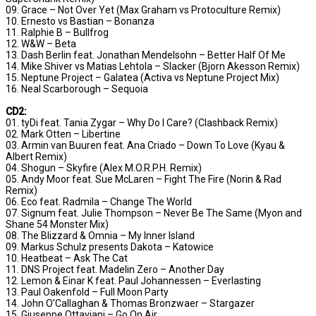
09. Grace – Not Over Yet (Max Graham vs Protoculture Remix)
10. Ernesto vs Bastian – Bonanza
11. Ralphie B – Bullfrog
12. W&W – Beta
13. Dash Berlin feat. Jonathan Mendelsohn – Better Half Of Me
14. Mike Shiver vs Matias Lehtola – Slacker (Bjorn Akesson Remix)
15. Neptune Project – Galatea (Activa vs Neptune Project Mix)
16. Neal Scarborough – Sequoia
CD2:
01. tyDi feat. Tania Zygar – Why Do I Care? (Clashback Remix)
02. Mark Otten – Libertine
03. Armin van Buuren feat. Ana Criado – Down To Love (Kyau &
Albert Remix)
04. Shogun – Skyfire (Alex M.O.R.P.H. Remix)
05. Andy Moor feat. Sue McLaren – Fight The Fire (Norin & Rad
Remix)
06. Eco feat. Radmila – Change The World
07. Signum feat. Julie Thompson – Never Be The Same (Myon and
Shane 54 Monster Mix)
08. The Blizzard & Omnia – My Inner Island
09. Markus Schulz presents Dakota – Katowice
10. Heatbeat – Ask The Cat
11. DNS Project feat. Madelin Zero – Another Day
12. Lemon & Einar K feat. Paul Johannessen – Everlasting
13. Paul Oakenfold – Full Moon Party
14. John O’Callaghan & Thomas Bronzwaer – Stargazer
15. Giuseppe Ottaviani – Go On Air