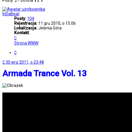
Posty: 2 • Strona
1
z
1
InDaBeat
Posty:
104
Rejestracja:
11 gru 2010, o 15:06
Lokalizacja:
Jelenia Góra
Kontakt:
Skontaktuj
się
Strona WWW
z
InDaBeat
Cytuj
30 wrz 2011, o 23:48
Armada Trance Vol. 13