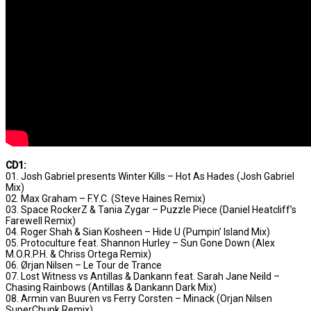
CD1:
01. Josh Gabriel presents Winter Kills – Hot As Hades (Josh Gabriel
Mix)
02. Max Graham – F.Y.C. (Steve Haines Remix)
03. Space RockerZ & Tania Zygar – Puzzle Piece (Daniel Heatcliff’s
Farewell Remix)
04. Roger Shah & Sian Kosheen – Hide U (Pumpin’ Island Mix)
05. Protoculture feat. Shannon Hurley – Sun Gone Down (Alex
M.O.R.P.H. & Chriss Ortega Remix)
06. Ørjan Nilsen – Le Tour de Trance
07. Lost Witness vs Antillas & Dankann feat. Sarah Jane Neild –
Chasing Rainbows (Antillas & Dankann Dark Mix)
08. Armin van Buuren vs Ferry Corsten – Minack (Orjan Nilsen
SuperChunk Remix)