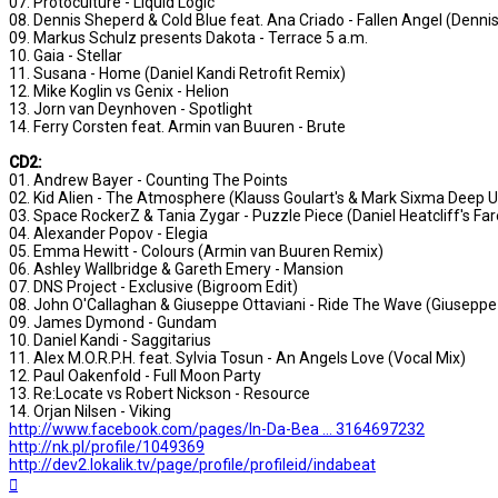
07. Protoculture - Liquid Logic
08. Dennis Sheperd & Cold Blue feat. Ana Criado - Fallen Angel (Denni
09. Markus Schulz presents Dakota - Terrace 5 a.m.
10. Gaia - Stellar
11. Susana - Home (Daniel Kandi Retrofit Remix)
12. Mike Koglin vs Genix - Helion
13. Jorn van Deynhoven - Spotlight
14. Ferry Corsten feat. Armin van Buuren - Brute
CD2:
01. Andrew Bayer - Counting The Points
02. Kid Alien - The Atmosphere (Klauss Goulart's & Mark Sixma Deep 
03. Space RockerZ & Tania Zygar - Puzzle Piece (Daniel Heatcliff's Fa
04. Alexander Popov - Elegia
05. Emma Hewitt - Colours (Armin van Buuren Remix)
06. Ashley Wallbridge & Gareth Emery - Mansion
07. DNS Project - Exclusive (Bigroom Edit)
08. John O'Callaghan & Giuseppe Ottaviani - Ride The Wave (Giuseppe
09. James Dymond - Gundam
10. Daniel Kandi - Saggitarius
11. Alex M.O.R.P.H. feat. Sylvia Tosun - An Angels Love (Vocal Mix)
12. Paul Oakenfold - Full Moon Party
13. Re:Locate vs Robert Nickson - Resource
14. Orjan Nilsen - Viking
http://www.facebook.com/pages/In-Da-Bea ... 3164697232
http://nk.pl/profile/1049369
http://dev2.lokalik.tv/page/profile/profileid/indabeat
Na