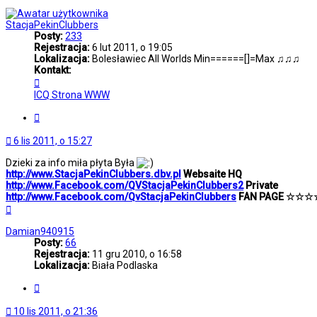
górę
StacjaPekinClubbers
Posty:
233
Rejestracja:
6 lut 2011, o 19:05
Lokalizacja:
Bolesławiec All Worlds Min======[]=Max ♫♫♫
Kontakt:
Skontaktuj
się
ICQ
Strona WWW
z
StacjaPekinClubbers
Cytuj
6 lis 2011, o 15:27
Dzieki za info miła płyta Była
http://www.StacjaPekinClubbers.dbv.pl
Websaite HQ
http://www.Facebook.com/QVStacjaPekinClubbers2
Private
http://www.Facebook.com/QvStacjaPekinClubbers
FAN PAGE ☆☆
Na
górę
Damian940915
Posty:
66
Rejestracja:
11 gru 2010, o 16:58
Lokalizacja:
Biała Podlaska
Cytuj
10 lis 2011, o 21:36