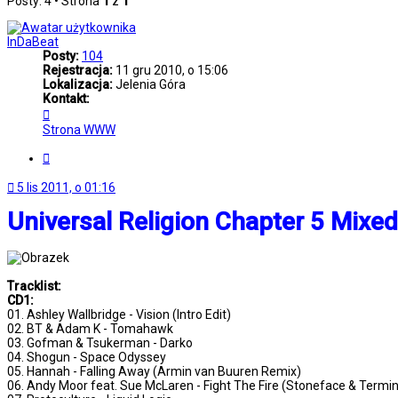
Posty: 4 • Strona
1
z
1
InDaBeat
Posty:
104
Rejestracja:
11 gru 2010, o 15:06
Lokalizacja:
Jelenia Góra
Kontakt:
Skontaktuj
się
Strona WWW
z
InDaBeat
Cytuj
5 lis 2011, o 01:16
Universal Religion Chapter 5 Mixed
Tracklist:
CD1:
01. Ashley Wallbridge - Vision (Intro Edit)
02. BT & Adam K - Tomahawk
03. Gofman & Tsukerman - Darko
04. Shogun - Space Odyssey
05. Hannah - Falling Away (Armin van Buuren Remix)
06. Andy Moor feat. Sue McLaren - Fight The Fire (Stoneface & Termi