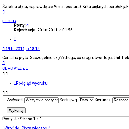
Świetna płyta, naprawdę się Armin postarał. Kilka pięknych perełek ja
Na
górę
pioruns
Posty:
4
Rejestracja:
20 lut 2011, o 01:56
Cytuj
19 lis 2011, o 18:15
Genialna płyta. Szczególnie część druga, co drugi utwór to jest hit. Po
Na
górę
ODPOWIEDZ
Podgląd wydruku
Wyświetl:
Sortuj wg:
Kierunek:
Posty: 4 • Strona
1
z
1
Wróć do „Płyta wieczoru”