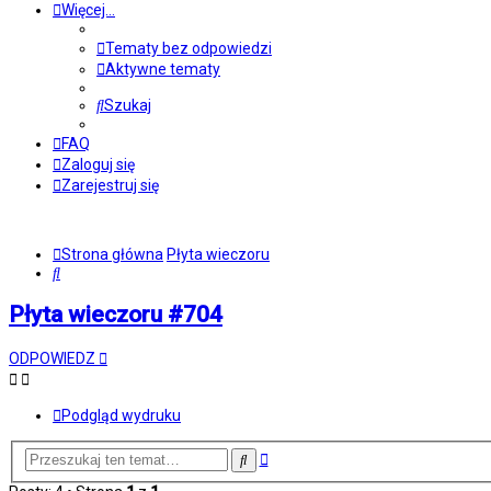
Więcej…
Tematy bez odpowiedzi
Aktywne tematy
Szukaj
FAQ
Zaloguj się
Zarejestruj się
Strona główna
Płyta wieczoru
Szukaj
Płyta wieczoru #704
ODPOWIEDZ
Podgląd wydruku
Wyszukiwanie
Szukaj
zaawansowane