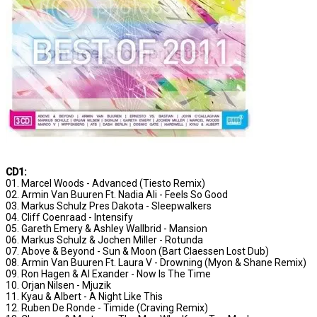
CD1:
01. Marcel Woods - Advanced (Tiesto Remix)
02. Armin Van Buuren Ft. Nadia Ali - Feels So Good
03. Markus Schulz Pres Dakota - Sleepwalkers
04. Cliff Coenraad - Intensify
05. Gareth Emery & Ashley Wallbrid - Mansion
06. Markus Schulz & Jochen Miller - Rotunda
07. Above & Beyond - Sun & Moon (Bart Claessen Lost Dub)
08. Armin Van Buuren Ft. Laura V - Drowning (Myon & Shane Remix)
09. Ron Hagen & Al Exander - Now Is The Time
10. Orjan Nilsen - Mjuzik
11. Kyau & Albert - A Night Like This
12. Ruben De Ronde - Timide (Craving Remix)