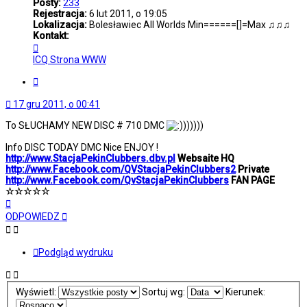
Posty:
233
Rejestracja:
6 lut 2011, o 19:05
Lokalizacja:
Bolesławiec All Worlds Min======[]=Max ♫♫♫
Kontakt:
Skontaktuj
się
ICQ
Strona WWW
z
StacjaPekinClubbers
Cytuj
17 gru 2011, o 00:41
To SŁUCHAMY NEW DISC # 710 DMC
))))))
Info DISC TODAY DMC Nice ENJOY !
http://www.StacjaPekinClubbers.dbv.pl
Websaite HQ
http://www.Facebook.com/QVStacjaPekinClubbers2
Private
http://www.Facebook.com/QvStacjaPekinClubbers
FAN PAGE
☆☆☆☆☆
Na
górę
ODPOWIEDZ
Podgląd wydruku
Wyświetl:
Sortuj wg:
Kierunek: