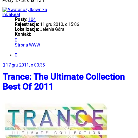
Posty: 2 • Strona
1
z
1
InDaBeat
Posty:
104
Rejestracja:
11 gru 2010, o 15:06
Lokalizacja:
Jelenia Góra
Kontakt:
Skontaktuj
się
Strona WWW
z
InDaBeat
Cytuj
17 gru 2011, o 00:35
Trance: The Ultimate Collection
Best Of 2011