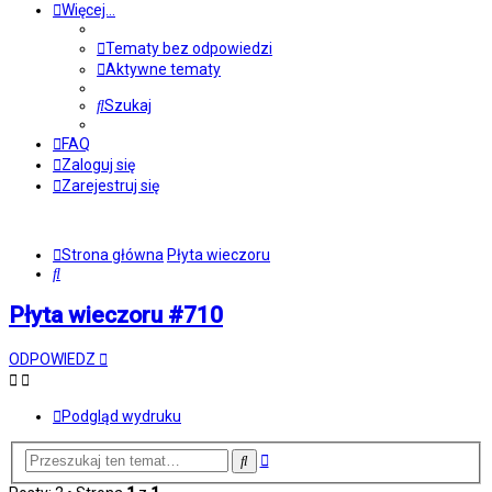
Więcej…
Tematy bez odpowiedzi
Aktywne tematy
Szukaj
FAQ
Zaloguj się
Zarejestruj się
Strona główna
Płyta wieczoru
Szukaj
Płyta wieczoru #710
ODPOWIEDZ
Podgląd wydruku
Wyszukiwanie
Szukaj
zaawansowane