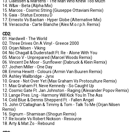
13. Claessen & Martens - The Man Who Knew Too Much
14. W&w - Beta (Alpha Mix)
15. Marcos - Cosmic String (Giuseppe Ottaviani Remix)
16. Gaia - Status Excessu D
17. Ernesto Vs Bastian - Hyper Globe (Alternative Mix)
18. Veracocha - Carte Blanche (Alex M.o.r.p.h. Remix)
CD2:
01. Hardwell - The World
02. Three Drives On A Vinyl - Greece 2000
03. Orjan Nilsen - Viking
04. Nic Chagall & Duderstadt Ft. Re - Alone With You
05. Marco V - Unprepared (Marcel Woods Remix)
06. Vincent De Moor - Sunflower (Dabruck & Klein Remix)
07. Jochen Miller - One Day
08. Emma Hewitt - Colours (Armin Van Buuren Remix)
09. Ashley Wallbridge - Jynx
10. Grace - Not Over Yet (Max Graham Vs Protoculture Remix)
11. Max Graham Ft. Neve Kennedy - So Caught Up
12. Cosmic Gate Ft. Jan Johnston - Raging (Alexander Popov Remix)
13. Lange Pres. Lng - Harmony Will Kick You In The Ass
14. Cold Blue & Dennis Shepperd Ft. - Fallen Angel
15. John O'Callaghan & Timmy & Tom - Talk To Me (Orjan Nilsen
Remix)
16. Signum - Shamisan (Shogun Remix)
17. Re:locate Vs Robert Nickson - Resource
18. Arty & Mat Zo - Rebound