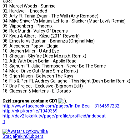
CD3:
01. Marcel Woods - Sunrise
02. Hardwell - Encoded
03. Arty Ft. Tania Zygar - The Wall (Arty Remode)
04. Mike Shiver Vs Matias Lehtola - Slacker (Maor Levi's Remix)
05. Wippenberg - Phoenix
06. Rex Mundi - Valley Of Dreams
07. Kyau & Albert - Kiksu (2011 Rework)
08. Ernesto Vs Bastian - Bonanza (Original Mix)
09. Alexander Popov - Elegia
10. Jochen Miller - U And Eye
11. Shogun - Skyfire (Alex M.o.r.p.h. Remix)
12. Atb With Dash Berlin - Apollo Road
13. Signum Ft. Julie Thompson - Never Be The Same
14. Mdx - Drive Out (Marc Simz Remix)
15. Orjan Nilsen - Between The Rays
16. Filo & Peri Ft. Audrey Gallaghe - This Night (Dash Berlin Remix)
17. Dns Project - Exclusive (Bigroom Edit)
18. Claessen & Martens - El Dorado
Dziś zagrana zostanie CD1
.
http://www.facebook.com/pages/In-Da-Bea ... 3164697232
http://nk.pl/profile/1049369
http://dev2.lokalik.tv/page/profile/profileid/indabeat
Na
górę
StacjaPekinClubbers