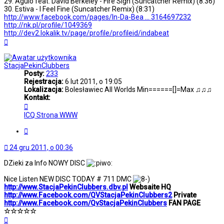
29. Agulo feat. David Berkeley - Fire Sign (Suncatcher Remix) (8:36)
30. Estiva - I Feel Fine (Suncatcher Remix) (8:31)
http://www.facebook.com/pages/In-Da-Bea ... 3164697232
http://nk.pl/profile/1049369
http://dev2.lokalik.tv/page/profile/profileid/indabeat
Na
górę
StacjaPekinClubbers
Posty:
233
Rejestracja:
6 lut 2011, o 19:05
Lokalizacja:
Bolesławiec All Worlds Min======[]=Max ♫♫♫
Kontakt:
Skontaktuj
się
ICQ
Strona WWW
z
StacjaPekinClubbers
Cytuj
24 gru 2011, o 00:36
DZieki za Info NOWY DISC
Nice Listen NEW DISC TODAY # 711 DMC
http://www.StacjaPekinClubbers.dbv.pl
Websaite HQ
http://www.Facebook.com/QVStacjaPekinClubbers2
Private
http://www.Facebook.com/QvStacjaPekinClubbers
FAN PAGE
☆☆☆☆☆
Na