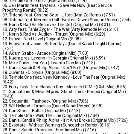
05. Temple One - Zebra (Nuera Remix) (7:49)
06. Jan Martin feat. Hysteria! - Save Me Now (Beat Service
Proglifting Remix) (8:32)
07. Tritonal feat. Cristina Soto - Lifted (Mat Zo Remix) (7:51)
08. Tritonal feat. Meredith Call - Broken Down (Shogun Remix) (7:54)
09. Norin & Rad Vs. Recurve - The Gift (Original Mix) (8:01)
10. Arty feat. Tania Zygar - The Wall (Arty Remode Mix) (6:16)
11. Norin & Rad Vs. Audien - Thrust (Original Mix) (6:29)
12. Estiva - Next Level (Original Mix) (8:08)
13. Estiva feat. Josie - Better Days (Daniel Kandi Proglift Remix)
(7:31)
14. Adam Szabo - Arcade (Original Mix) (7:03)
15. Nuera pres. Levann - In Georgia (Original Mix) (6:59)
16. Mike Danis - For You (Juventa Club Mix) (7:18)
17. Daniel Kandi & Phillip Alpha - Don't Fix It (Original Mix) (7:47)
18. Juventa - Dionysia (Original Mix) (8:00)
19. Temple One feat. Neev Kennedy - Love The Fear (Original Mix)
(6:42)
20. Ferry Tayle feat. Hannah Ray - Memory Of Me (Club Mix) (8:36)
21. Suncatcher & Mihai M pres. Starshifters - Phobia (Original Mix)
(7:43)
22. Sequentia - Flashback (Original Mix) (7:06)
23. Will Holland - Timeless (Daniel Kandi Remix) (6:08)
24. Dan Stone - Baltic (Original Mix) (7:18)
25. Temple One - Walk The Line (Original Mix) (7:34)
26. Daniel Kandi & Phillip Alpha - If It Ain't Broke (Original Mix) (7:26)
27. Exostate - Without Warning (Suncatcher Remix) (8:16)
28. Daniel Kandi - Promised (Emotional Mix) (7:16)