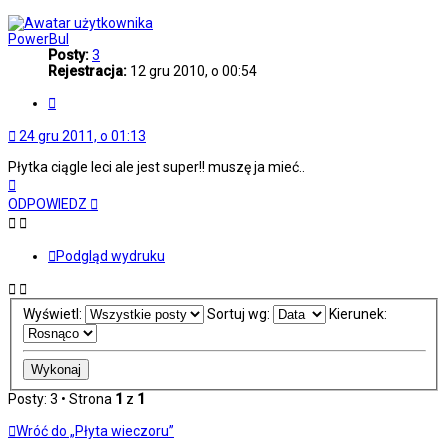
górę
PowerBul
Posty:
3
Rejestracja:
12 gru 2010, o 00:54
Cytuj
24 gru 2011, o 01:13
Płytka ciągle leci ale jest super!! muszę ja mieć..
Na
górę
ODPOWIEDZ
Podgląd wydruku
Wyświetl:
Sortuj wg:
Kierunek:
Posty: 3 • Strona
1
z
1
Wróć do „Płyta wieczoru”