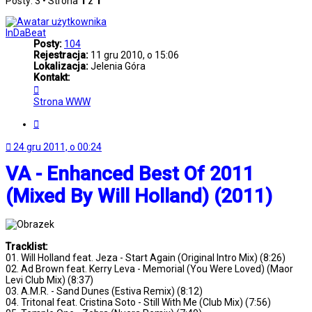
Posty: 3 • Strona
1
z
1
InDaBeat
Posty:
104
Rejestracja:
11 gru 2010, o 15:06
Lokalizacja:
Jelenia Góra
Kontakt:
Skontaktuj
się
Strona WWW
z
InDaBeat
Cytuj
24 gru 2011, o 00:24
VA - Enhanced Best Of 2011
(Mixed By Will Holland) (2011)
Tracklist:
01. Will Holland feat. Jeza - Start Again (Original Intro Mix) (8:26)
02. Ad Brown feat. Kerry Leva - Memorial (You Were Loved) (Maor
Levi Club Mix) (8:37)
03. A.M.R. - Sand Dunes (Estiva Remix) (8:12)
04. Tritonal feat. Cristina Soto - Still With Me (Club Mix) (7:56)