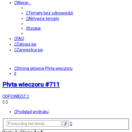
Więcej…
Tematy bez odpowiedzi
Aktywne tematy
Szukaj
FAQ
Zaloguj się
Zarejestruj się
Strona główna
Płyta wieczoru
Szukaj
Płyta wieczoru #711
ODPOWIEDZ
Podgląd wydruku
Wyszukiwanie
Szukaj
zaawansowane