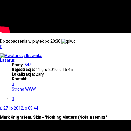
Do zobaczenia w piątek po 20:30
Na
górę
Lazarus
Posty:
548
Rejestracja:
11 gru 2010, o 15:45
Lokalizacja:
Żary
Kontakt:
Skontaktuj
się
Strona WWW
z
Lazarus
Cytuj
27 lip 2012, o 09:44
Mark Knight feat. Skin - ''Nothing Matters (Noisia remix)''