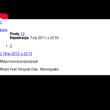
Na
górę
kajto
Posty:
12
Rejestracja:
7 sty 2011, o 22:55
Cytuj
18 lip 2012, o 22:13
Moja mocna propozycja!
Nhato feat. Hiroyuki Oda - Moonquake