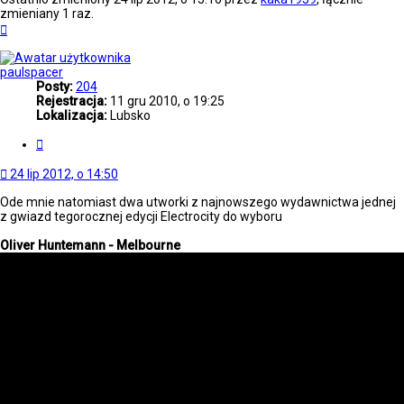
zmieniany 1 raz.
Na
górę
paulspacer
Posty:
204
Rejestracja:
11 gru 2010, o 19:25
Lokalizacja:
Lubsko
Cytuj
24 lip 2012, o 14:50
Ode mnie natomiast dwa utworki z najnowszego wydawnictwa jednej
z gwiazd tegorocznej edycji Electrocity do wyboru
Oliver Huntemann - Melbourne