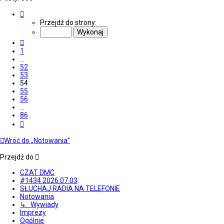
Strona
54
Przejdź do strony:
z
86
Poprzednia
1
…
52
53
54
55
56
…
86
Następna
Wróć do „Notowania”
Przejdź do
CZAT DMC
#1434 2026.07.03
SŁUCHAJ RADIA NA TELEFONIE
Notowania
↳ Wywiady
Imprezy
Ogólnie