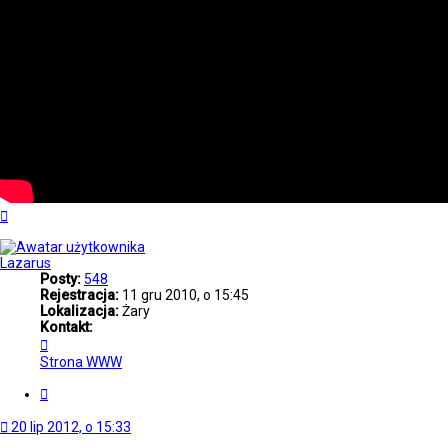
Na
górę
Lazarus
Posty:
548
Rejestracja:
11 gru 2010, o 15:45
Lokalizacja:
Żary
Kontakt:
Skontaktuj
się
Strona WWW
z
Lazarus
Cytuj
20 lip 2012, o 15:33