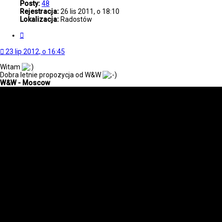
Posty:
48
Rejestracja:
26 lis 2011, o 18:10
Lokalizacja:
Radostów
Cytuj
23 lip 2012, o 16:45
Witam
Dobra letnie propozycja od W&W
W&W - Moscow