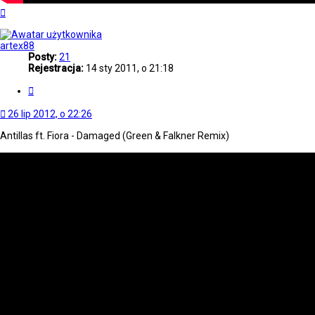
Na
górę
artex88
Posty:
21
Rejestracja:
14 sty 2011, o 21:18
Cytuj
26 lip 2012, o 22:26
Antillas ft. Fiora - Damaged (Green & Falkner Remix)