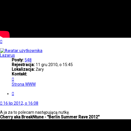
Na
górę
Lazarus
Posty:
548
Rejestracja:
11 gru 2010, o 15:45
Lokalizacja:
Żary
Kontakt:
Skontaktuj
się
Strona WWW
z
Lazarus
Cytuj
16 lip 2012, o 16:08
A ja za to polecam następującą nutkę.
Cherry aka BreakNtune - ''Berlin Summer Rave 2012''