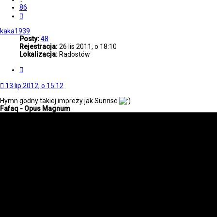
86
Następna
kaka1939
Posty:
48
Rejestracja:
26 lis 2011, o 18:10
Lokalizacja:
Radostów
Cytuj
13 lip 2012, o 15:12
Hymn godny takiej imprezy jak Sunrise
Fafaq - Opus Magnum