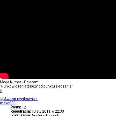
Mega Numer - Polecam
''Punkt widzenia zależy od punktu siedzenia''
Na
górę
maxd890
Posty:
12
Rejestracja:
13 sty 2011, o 22:30
Lokalizacja:
Anglia Edinburgh