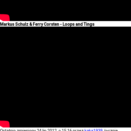
Markus Schulz & Ferry Corsten - Loops and Tings
Ostatnio zmieniony 24 lip 2012, o 15:16 przez
kaka1939
, łącznie