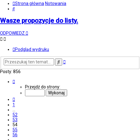
Strona główna
Notowania
Szukaj
Wasze propozycje do listy.
ODPOWIEDZ
Podgląd wydruku
Wyszukiwanie
Szukaj
zaawansowane
Posty: 856
Strona
54
Przejdź do strony:
z
86
Poprzednia
1
…
52
53
54
55
56
…