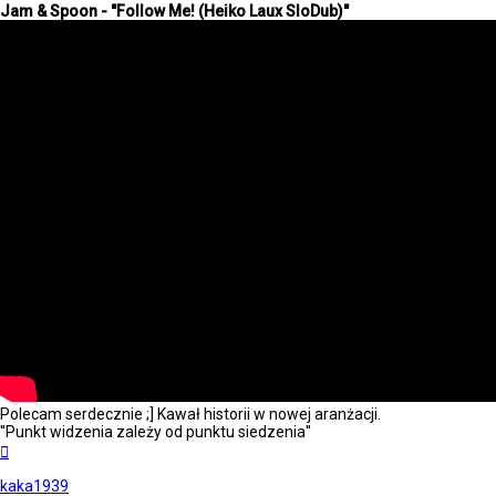
Jam & Spoon - ''Follow Me! (Heiko Laux SloDub)''
Polecam serdecznie ;] Kawał historii w nowej aranżacji.
''Punkt widzenia zależy od punktu siedzenia''
Na
górę
kaka1939