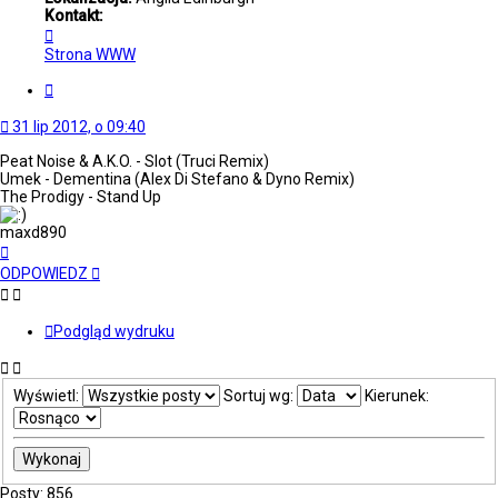
Kontakt:
Skontaktuj
się
Strona WWW
z
maxd890
Cytuj
31 lip 2012, o 09:40
Peat Noise & A.K.O. - Slot (Truci Remix)
Umek - Dementina (Alex Di Stefano & Dyno Remix)
The Prodigy - Stand Up
maxd890
Na
górę
ODPOWIEDZ
Podgląd wydruku
Wyświetl:
Sortuj wg:
Kierunek:
Posty: 856