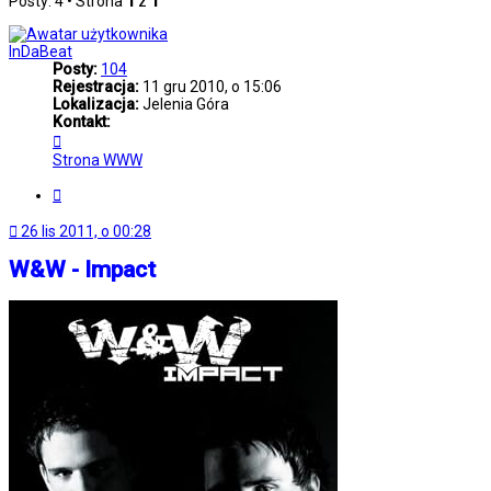
Posty: 4 • Strona
1
z
1
InDaBeat
Posty:
104
Rejestracja:
11 gru 2010, o 15:06
Lokalizacja:
Jelenia Góra
Kontakt:
Skontaktuj
się
Strona WWW
z
InDaBeat
Cytuj
26 lis 2011, o 00:28
W&W - Impact