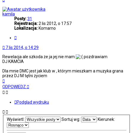
górę
kamila
Posty:
31
Rejestracja:
2 lis 2012, o 17:57
Lokalizacja:
Komarno
Cytuj
7 lis 2014, o 14:29
Rewelacja ale szkoda że ja jej nie mam
pozdrawiam
DJ KAMCIA
Dla mnie DMC jest jak klub w , którym mieszkam a muzyka grana
przez DJ M tętni życiem
Na
górę
ODPOWIEDZ
Podgląd wydruku
Wyświetl:
Sortuj wg:
Kierunek: