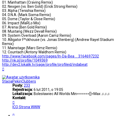
01. Manhattan (Craving Remix)
02. Nexgen (vs. Ben Gold) (Erick Strong Remix)
03. Alpha (Tenishia Remix)
04. D.N.A. (Mark Sixma Remix)
05. Dome (Taylor & Close Remix)
06. Impact (MaRLo Mix)
07. Arena (Ben Gold Remix)
08. Mustang (Wezz Devall Remix)
09. System Overload (Aaron Camz Remix)
10. Alligator F*ckhouse (vs. Jonas Stenberg) (Andrew Rayel Stadium
Remix)
11. Mainstage (Marc Simz Remix)
12. Countach (Antony Waldhorn Remix)
http://www.facebook.com/pages/In-Da-Bea ... 3164697232
http://nk.pl/profile/1049369
http://dev2.lokalik.tv/page/profile/profileid/indabeat
Na
górę
StacjaPekinClubbers
Posty:
233
Rejestracja:
6 lut 2011, o 19:05
Lokalizacja:
Bolesławiec All Worlds Min======[]=Max ♫♫♫
Kontakt:
Skontaktuj
się
ICQ
Strona WWW
z
StacjaPekinClubbers
Cytuj