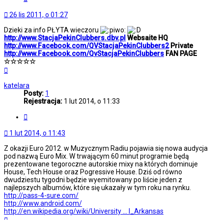
26 lis 2011, o 01:27
Dzieki za info PŁYTA wieczoru
http://www.StacjaPekinClubbers.dbv.pl
Websaite HQ
http://www.Facebook.com/QVStacjaPekinClubbers2
Private
http://www.Facebook.com/QvStacjaPekinClubbers
FAN PAGE
☆☆☆☆☆
Na
górę
katelara
Posty:
1
Rejestracja:
1 lut 2014, o 11:33
Cytuj
1 lut 2014, o 11:43
Z okazji Euro 2012. w Muzycznym Radiu pojawia się nowa audycja
pod nazwą Euro Mix. W trwającym 60 minut programie będą
prezentowane tegoroczne autorskie mixy na których dominuje
House, Tech House oraz Pogressive House. Dziś od równo
dwudziestu tygodni będzie wyemitowany po liście jeden z
najlepszych albumów, które się ukazały w tym roku na rynku.
http://pass-4-sure.com/
http://www.android.com/
http://en.wikipedia.org/wiki/University ... l_Arkansas
Na