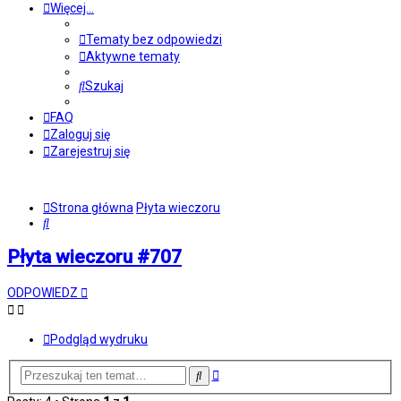
Więcej…
Tematy bez odpowiedzi
Aktywne tematy
Szukaj
FAQ
Zaloguj się
Zarejestruj się
Strona główna
Płyta wieczoru
Szukaj
Płyta wieczoru #707
ODPOWIEDZ
Podgląd wydruku
Wyszukiwanie
Szukaj
zaawansowane