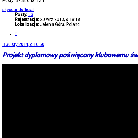
Posty: 3 • Strona
1
z
1
skysoundofficial
Posty:
53
Rejestracja:
20 wrz 2013, o 18:18
Lokalizacja:
Jelenia Góra, Poland
Cytuj
30 sty 2014, o 16:50
Projekt dyplomowy poświęcony klubowemu św