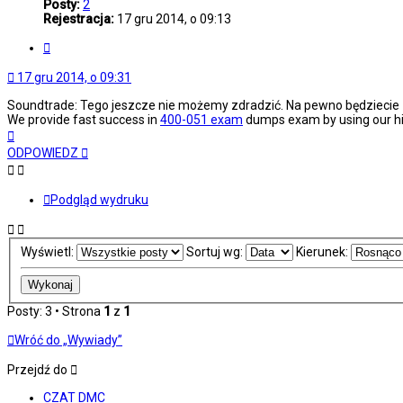
Posty:
2
Rejestracja:
17 gru 2014, o 09:13
Cytuj
17 gru 2014, o 09:31
Soundtrade: Tego jeszcze nie możemy zdradzić. Na pewno będziecie zad
We provide fast success in
400-051 exam
dumps exam by using our hi
Na
górę
ODPOWIEDZ
Podgląd wydruku
Wyświetl:
Sortuj wg:
Kierunek:
Posty: 3 • Strona
1
z
1
Wróć do „Wywiady”
Przejdź do
CZAT DMC