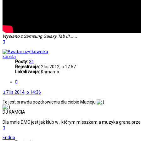
Wysłano z Samsung Galaxy Tab III......
Na
górę
kamila
Posty:
31
Rejestracja:
2 lis 2012, o 17:57
Lokalizacja:
Komarno
Cytuj
7 lis 2014, o 14:36
To jest prawda pozdrowienia dla ciebie Macieju
DJ KAMCIA
Dla mnie DMC jest jak klub w , którym mieszkam a muzyka grana prze
Na
górę
Endrio