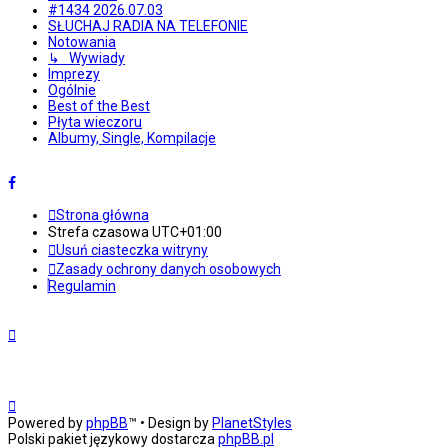
#1434 2026.07.03
SŁUCHAJ RADIA NA TELEFONIE
Notowania
↳ Wywiady
Imprezy
Ogólnie
Best of the Best
Płyta wieczoru
Albumy, Single, Kompilacje
Strona główna
Strefa czasowa
UTC+01:00
Usuń ciasteczka witryny
Zasady ochrony danych osobowych
Regulamin
Powered by
phpBB
™
• Design by
PlanetStyles
Polski pakiet językowy dostarcza
phpBB.pl