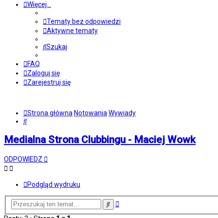
Więcej…
Tematy bez odpowiedzi
Aktywne tematy
Szukaj
FAQ
Zaloguj się
Zarejestruj się
Strona główna
Notowania
Wywiady
Szukaj
Medialna Strona Clubbingu - Maciej Wowk
ODPOWIEDZ
Podgląd wydruku
Wyszukiwanie
Szukaj
zaawansowane