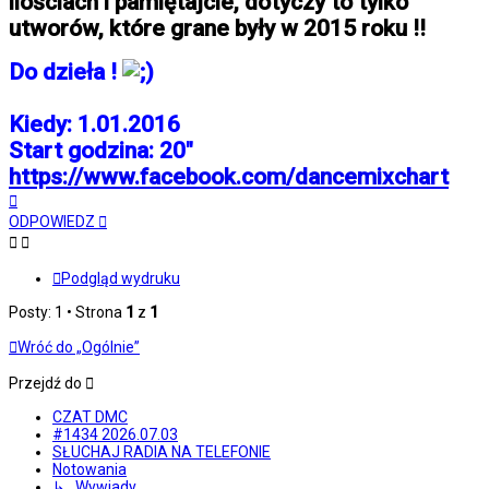
ilościach i pamiętajcie, dotyczy to tylko
utworów, które grane były w 2015 roku !!
Do dzieła !
Kiedy: 1.01.2016
Start godzina: 20"
https://www.facebook.com/dancemixchart
Na
górę
ODPOWIEDZ
Podgląd wydruku
Posty: 1 • Strona
1
z
1
Wróć do „Ogólnie”
Przejdź do
CZAT DMC
#1434 2026.07.03
SŁUCHAJ RADIA NA TELEFONIE
Notowania
↳ Wywiady