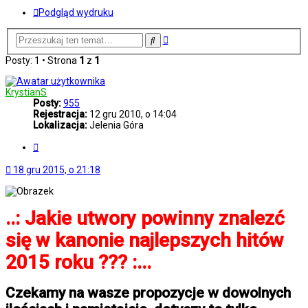
Podgląd wydruku
Wyszukiwanie
Szukaj
zaawansowane
Posty: 1 • Strona
1
z
1
KrystianS
Posty:
955
Rejestracja:
12 gru 2010, o 14:04
Lokalizacja:
Jelenia Góra
Cytuj
18 gru 2015, o 21:18
..: Jakie utwory powinny znalezć
się w kanonie najlepszych hitów
2015 roku ??? :...
Czekamy na wasze propozycje w dowolnych