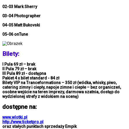
02-03 Mark Sherry
03-04 Photographer
04-05 Matt Bukovski
05-06 onTune
Bilety:
I Pula 69 zł – brak
II Pula 79 zł – brak
III Pula 89 zł - dostępna
Pakiet 4 x bilet standard - 84 zł
Bilety VIP na Tranceformations – 350 zł (wódka, whisky, piwo,
catering zimny i ciepły, napoje zimne i ciepłe – bez organiczeń,
osobne wejście na teren imprezy, darmowa szatnia, dostęp do
wydzielonej strefy z widokiem na scenę)
dostępne na:
www.wlotki.pl
http://www.ticketpro.pl
oraz stałych punktach sprzedaży Empik