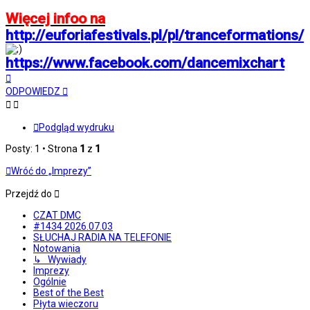
Więcej infoo na
http://euforiafestivals.pl/pl/tranceformations/
https://www.facebook.com/dancemixchart
Na
górę
ODPOWIEDZ
Podgląd wydruku
Posty: 1 • Strona
1
z
1
Wróć do „Imprezy”
Przejdź do
CZAT DMC
#1434 2026.07.03
SŁUCHAJ RADIA NA TELEFONIE
Notowania
↳ Wywiady
Imprezy
Ogólnie
Best of the Best
Płyta wieczoru