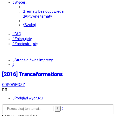
Więcej…
Tematy bez odpowiedzi
Aktywne tematy
Szukaj
FAQ
Zaloguj się
Zarejestruj się
Strona główna
Imprezy
Szukaj
[2016] Tranceformations
ODPOWIEDZ
Podgląd wydruku
Wyszukiwanie
Szukaj
zaawansowane