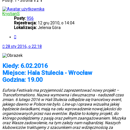
Posty: 1 • Strona
1
z
1
KrystianS
Posty:
956
Rejestracja:
12 gru 2010, o 14:04
Lokalizacja:
Jelenia Góra
Cytuj
28 sty 2016, o 22:18
Kiedy: 6.02.2016
Miejsce: Hala Stulecia - Wrocław
Godzina: 19.00
Euforia Festivals ma przyjemność zaprezentować nowy projekt –
Tranceformations. Nazwa wymowna i dwuznaczna - nadszedł czas
zmian. 6 lutego 2016 w Hali Stulecia odbędzie się trance’owy event,
jakiego dawno w Polsce nie było. Line-up i oprawa wizualna jakiej
będziecie świadkami, mają na celu wprowadzenie nowej jakości do
organizowanych przez nas eventów. Będzie to kolejny projekt, do
którego podejdziemy z pasją oraz pełnym zaangażowaniem. Muzyka
oraz Wasze zadowolenie, na tym zależy nam najbardziej. Naszych
klubowiczów traktujemy z szacunkiem oraz wdzięcznością za