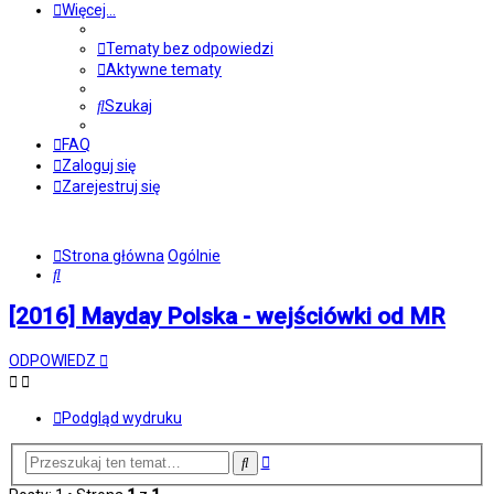
Więcej…
Tematy bez odpowiedzi
Aktywne tematy
Szukaj
FAQ
Zaloguj się
Zarejestruj się
Strona główna
Ogólnie
Szukaj
[2016] Mayday Polska - wejściówki od MR
ODPOWIEDZ
Podgląd wydruku
Wyszukiwanie
Szukaj
zaawansowane