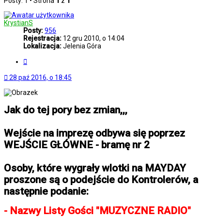
Posty: 1 • Strona
1
z
1
KrystianS
Posty:
956
Rejestracja:
12 gru 2010, o 14:04
Lokalizacja:
Jelenia Góra
Cytuj
28 paź 2016, o 18:45
Jak do tej pory bez zmian,,,
Wejście na imprezę odbywa się poprzez
WEJŚCIE GŁÓWNE - bramę nr 2
Osoby, które wygrały wlotki na MAYDAY
proszone są o podejście do Kontrolerów, a
następnie podanie:
- Nazwy Listy Gości "MUZYCZNE RADIO"