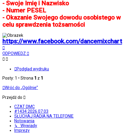
- Swoje Imię i Nazwisko
- Numer PESEL
- Okazanie Swojego dowodu osobistego w
celu sprawdzenia tożsamości
https://www.facebook.com/dancemixchart
Na
górę
ODPOWIEDZ
Podgląd wydruku
Posty: 1 • Strona
1
z
1
Wróć do „Ogólnie”
Przejdź do
CZAT DMC
#1434 2026.07.03
SŁUCHAJ RADIA NA TELEFONIE
Notowania
↳ Wywiady
Imprezy