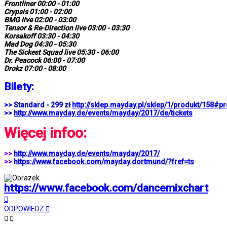
Frontliner 00:00 - 01:00
Crypsis 01:00 - 02:00
BMG live 02:00 - 03:00
Tensor & Re-Direction live 03:00 - 03:30
Korsakoff 03:30 - 04:30
Mad Dog 04:30 - 05:30
The Sickest Squad live 05:30 - 06:00
Dr. Peacock 06:00 - 07:00
Drokz 07:00 - 08:00
Bilety:
>> Standard - 299 zł
http://sklep.mayday.pl/sklep/1/produkt/158#p
>>
http://www.mayday.de/events/mayday/2017/de/tickets
Więcej infoo:
>>
http://www.mayday.de/events/mayday/2017/
>>
https://www.facebook.com/mayday.dortmund/?fref=ts
https://www.facebook.com/dancemixchart
Na
górę
ODPOWIEDZ