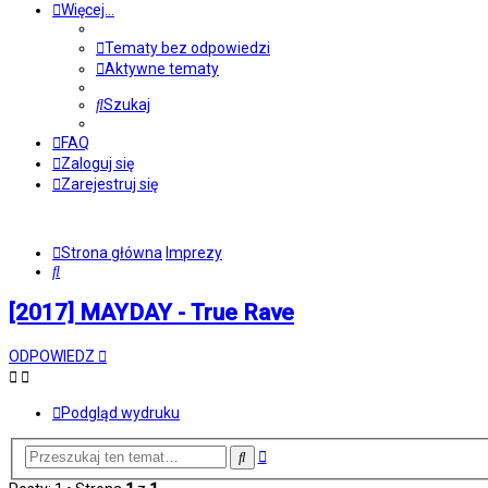
Więcej…
Tematy bez odpowiedzi
Aktywne tematy
Szukaj
FAQ
Zaloguj się
Zarejestruj się
Strona główna
Imprezy
Szukaj
[2017] MAYDAY - True Rave
ODPOWIEDZ
Podgląd wydruku
Wyszukiwanie
Szukaj
zaawansowane