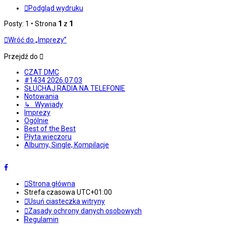
Podgląd wydruku
Posty: 1 • Strona
1
z
1
Wróć do „Imprezy”
Przejdź do
CZAT DMC
#1434 2026.07.03
SŁUCHAJ RADIA NA TELEFONIE
Notowania
↳ Wywiady
Imprezy
Ogólnie
Best of the Best
Płyta wieczoru
Albumy, Single, Kompilacje
Strona główna
Strefa czasowa
UTC+01:00
Usuń ciasteczka witryny
Zasady ochrony danych osobowych
Regulamin