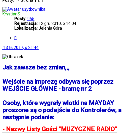
Posty: 1 • Strona
1
z
1
KrystianS
Posty:
955
Rejestracja:
12 gru 2010, o 14:04
Lokalizacja:
Jelenia Góra
Cytuj
3 lis 2017, o 21:44
Jak zawsze bez zmian,,,
Wejście na imprezę odbywa się poprzez
WEJŚCIE GŁÓWNE - bramę nr 2
Osoby, które wygrały wlotki na MAYDAY
proszone są o podejście do Kontrolerów, a
następnie podanie:
- Nazwy Listy Gości "MUZYCZNE RADIO"