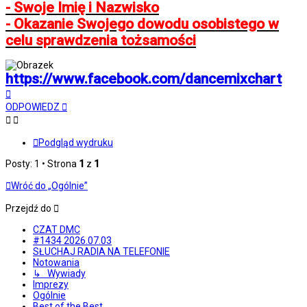
- Swoje Imię i Nazwisko
- Okazanie Swojego dowodu osobistego w
celu sprawdzenia tożsamości
https://www.facebook.com/dancemixchart
Na
górę
ODPOWIEDZ
Podgląd wydruku
Posty: 1 • Strona
1
z
1
Wróć do „Ogólnie”
Przejdź do
CZAT DMC
#1434 2026.07.03
SŁUCHAJ RADIA NA TELEFONIE
Notowania
↳ Wywiady
Imprezy
Ogólnie
Best of the Best