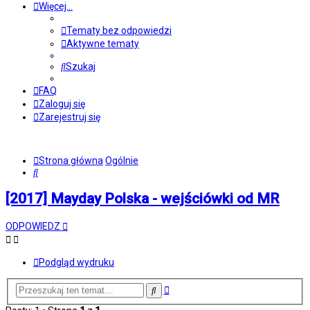
Więcej…
Tematy bez odpowiedzi
Aktywne tematy
Szukaj
FAQ
Zaloguj się
Zarejestruj się
Strona główna
Ogólnie
Szukaj
[2017] Mayday Polska - wejściówki od MR
ODPOWIEDZ
Podgląd wydruku
Wyszukiwanie
Szukaj
zaawansowane