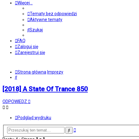
Więcej…
Tematy bez odpowiedzi
Aktywne tematy
Szukaj
FAQ
Zaloguj się
Zarejestruj się
Strona główna
Imprezy
Szukaj
[2018] A State Of Trance 850
ODPOWIEDZ
Podgląd wydruku
Wyszukiwanie
Szukaj
zaawansowane