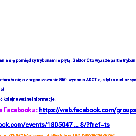
ania się pomiędzy trybunami a płytą. Sektor C to wyższe partie trybun
tarało się o zorganizowanie 850. wydania ASOT-a, a tylko nielicznym 
c!
ć kolejne ważne informacje.
a Facebooku :
https://web.facebook.com/grou
ook.com/events/1805047 ... 8/?fref=ts
 o.o., 02-952 Warszawa, ul. Wiertnicza 104, KRS 0000648759