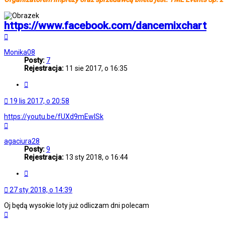
https://www.facebook.com/dancemixchart
Na
górę
Monika08
Posty:
7
Rejestracja:
11 sie 2017, o 16:35
Cytuj
19 lis 2017, o 20:58
https://youtu.be/fUXd9mEwISk
Na
górę
agaciura28
Posty:
9
Rejestracja:
13 sty 2018, o 16:44
Cytuj
27 sty 2018, o 14:39
Oj będą wysokie loty już odliczam dni polecam
Na
górę