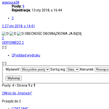
agaciura28
Posty:
9
Rejestracja:
13 sty 2018, o 16:44
Cytuj
27 sty 2018, o 14:41
OBECNOŚĆ OBOWIĄZKOWA JA BĘDĘ
Na
górę
ODPOWIEDZ
Podgląd wydruku
Wyświetl:
Sortuj wg:
Kierunek:
Posty: 4 • Strona
1
z
1
Wróć do „Imprezy”
Przejdź do
CZAT DMC