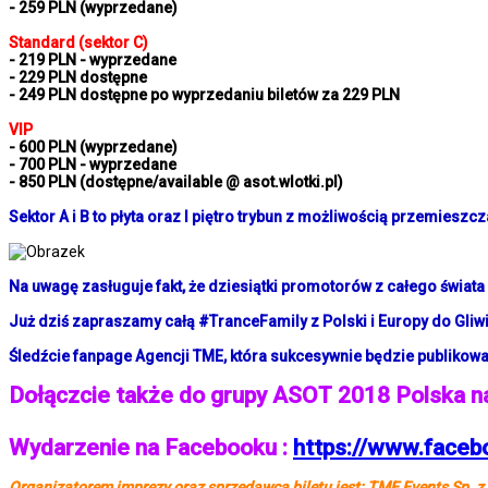
- 259 PLN (wyprzedane)
Standard (sektor C)
- 219 PLN - wyprzedane
- 229 PLN dostępne
- 249 PLN dostępne po wyprzedaniu biletów za 229 PLN
VIP
- 600 PLN (wyprzedane)
- 700 PLN - wyprzedane
- 850 PLN (dostępne/available @ asot.wlotki.pl)
Sektor A i B to płyta oraz I piętro trybun z możliwością przemieszcz
Na uwagę zasługuje fakt, że dziesiątki promotorów z całego świata s
Już dziś zapraszamy całą #TranceFamily z Polski i Europy do Gliwi
Śledźcie fanpage Agencji TME, która sukcesywnie będzie publikowa
Dołączcie także do grupy ASOT 2018 Polska n
Wydarzenie na Facebooku :
https://www.faceb
Organizatorem imprezy oraz sprzedawcą biletu jest: TME Events Sp. z