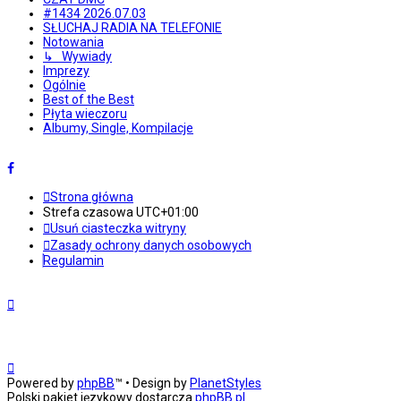
#1434 2026.07.03
SŁUCHAJ RADIA NA TELEFONIE
Notowania
↳ Wywiady
Imprezy
Ogólnie
Best of the Best
Płyta wieczoru
Albumy, Single, Kompilacje
Strona główna
Strefa czasowa
UTC+01:00
Usuń ciasteczka witryny
Zasady ochrony danych osobowych
Regulamin
Powered by
phpBB
™
• Design by
PlanetStyles
Polski pakiet językowy dostarcza
phpBB.pl