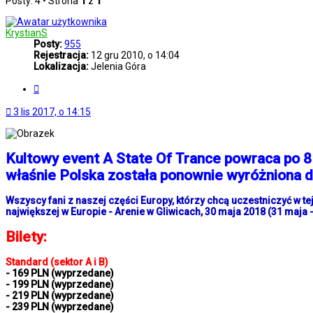
Posty: 4 • Strona
1
z
1
KrystianS
Posty:
955
Rejestracja:
12 gru 2010, o 14:04
Lokalizacja:
Jelenia Góra
Cytuj
3 lis 2017, o 14:15
Kultowy event A State Of Trance powraca po 8
właśnie Polska została ponownie wyróżniona 
Wszyscy fani z naszej części Europy, którzy chcą uczestniczyć w t
największej w Europie - Arenie w Gliwicach, 30 maja 2018 (31 maja -
Bilety:
Standard (sektor A i B)
- 169 PLN (wyprzedane)
- 199 PLN (wyprzedane)
- 219 PLN (wyprzedane)
- 239 PLN (wyprzedane)