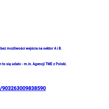
 bez możliwości wejścia na sektor A i B.
to się udało - m.in. Agencji TME z Polski.
ps/903263009838590