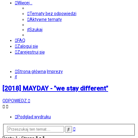
Więcej…
Tematy bez odpowiedzi
Aktywne tematy
Szukaj
FAQ
Zaloguj się
Zarejestruj się
Strona główna
Imprezy
Szukaj
[2018] MAYDAY - "we stay different"
ODPOWIEDZ
Podgląd wydruku
Wyszukiwanie
Szukaj
zaawansowane