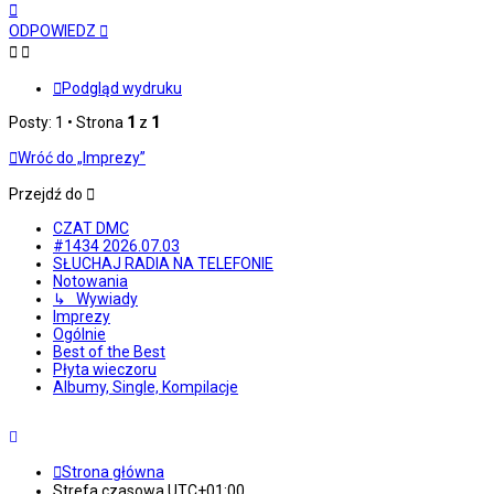
Na
górę
ODPOWIEDZ
Podgląd wydruku
Posty: 1 • Strona
1
z
1
Wróć do „Imprezy”
Przejdź do
CZAT DMC
#1434 2026.07.03
SŁUCHAJ RADIA NA TELEFONIE
Notowania
↳ Wywiady
Imprezy
Ogólnie
Best of the Best
Płyta wieczoru
Albumy, Single, Kompilacje
Strona główna
Strefa czasowa
UTC+01:00