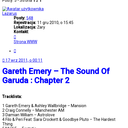
Posty: 5 • Strona
1
z
1
Lazarus
Posty:
548
Rejestracja:
11 gru 2010, o 15:45
Lokalizacja:
Żary
Kontakt:
Skontaktuj
się
Strona WWW
z
Lazarus
Cytuj
17 wrz 2011, o 00:11
Gareth Emery – The Sound Of
Garuda : Chapter 2
Tracklista:
1 Gareth Emery & Ashley Wallbridge – Mansion
2 Craig Connelly – Manchester AM
3 Damian William – Astrolove
4 Filo & Peri Feat. Sara Crockett & Goodbye Pluto – The Hardest
Thing