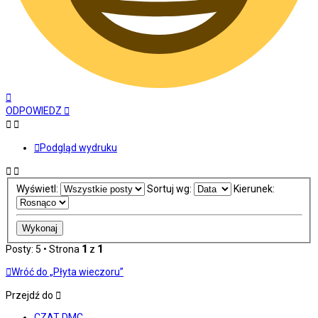
Na
górę
ODPOWIEDZ
Podgląd wydruku
Wyświetl:
Sortuj wg:
Kierunek:
Posty: 5 • Strona
1
z
1
Wróć do „Płyta wieczoru”
Przejdź do
CZAT DMC