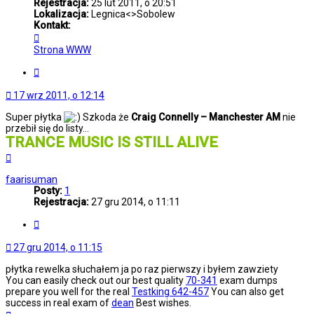
Rejestracja:
25 lut 2011, o 20:51
Lokalizacja:
Legnica<>Sobolew
Kontakt:
Skontaktuj
się
Strona WWW
z
Walcott
Cytuj
17 wrz 2011, o 12:14
Super płytka
Szkoda że
Craig Connelly – Manchester AM
nie
przebił się do listy...
TRANCE MUSIC IS STILL ALIVE
Na
górę
faarisuman
Posty:
1
Rejestracja:
27 gru 2014, o 11:11
Cytuj
27 gru 2014, o 11:15
płytka rewelka słuchałem ja po raz pierwszy i byłem zawziety
You can easily check out our best quality
70-341
exam dumps
prepare you well for the real
Testking 642-457
You can also get
success in real exam of
dean
Best wishes.
Na