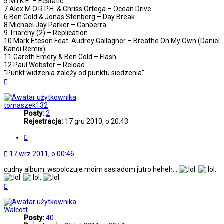
5 M.I.K.E. – Ecstatic
7 Alex M.O.R.P.H. & Chriss Ortega – Ocean Drive
6 Ben Gold & Jonas Stenberg – Day Break
8 Michael Jay Parker – Canberra
9 Triarchy (2) – Replication
10 Mark Eteson Feat. Audrey Gallagher – Breathe On My Own (Daniel
Kandi Remix)
11 Gareth Emery & Ben Gold – Flash
12 Paul Webster – Reload
''Punkt widzenia zależy od punktu siedzenia''
Na
górę
tomaszek132
Posty:
2
Rejestracja:
17 gru 2010, o 20:43
Cytuj
17 wrz 2011, o 00:46
cudny album. wspolczuje moim sasiadom jutro heheh...
Na
górę
Walcott
Posty:
40