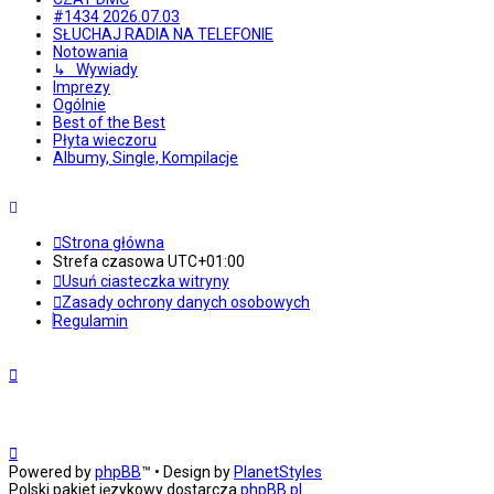
#1434 2026.07.03
SŁUCHAJ RADIA NA TELEFONIE
Notowania
↳ Wywiady
Imprezy
Ogólnie
Best of the Best
Płyta wieczoru
Albumy, Single, Kompilacje
Strona główna
Strefa czasowa
UTC+01:00
Usuń ciasteczka witryny
Zasady ochrony danych osobowych
Regulamin
Powered by
phpBB
™
• Design by
PlanetStyles
Polski pakiet językowy dostarcza
phpBB.pl