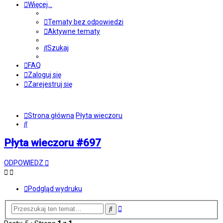
Więcej…
Tematy bez odpowiedzi
Aktywne tematy
Szukaj
FAQ
Zaloguj się
Zarejestruj się
Strona główna
Płyta wieczoru
Szukaj
Płyta wieczoru #697
ODPOWIEDZ
Podgląd wydruku
Wyszukiwanie
Szukaj
zaawansowane