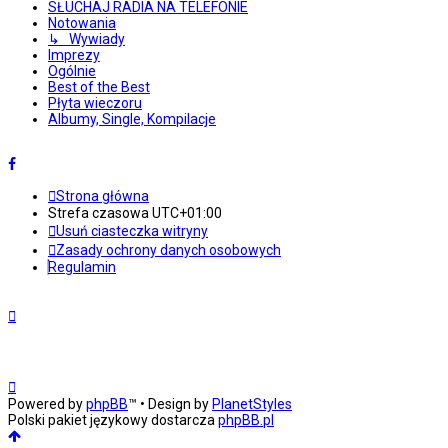
SŁUCHAJ RADIA NA TELEFONIE
Notowania
↳ Wywiady
Imprezy
Ogólnie
Best of the Best
Płyta wieczoru
Albumy, Single, Kompilacje
Strona główna
Strefa czasowa
UTC+01:00
Usuń ciasteczka witryny
Zasady ochrony danych osobowych
Regulamin
Powered by
phpBB
™
• Design by
PlanetStyles
Polski pakiet językowy dostarcza
phpBB.pl