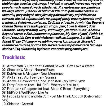
ulubionego serwisu cyfrowego i wpisać w wyszukiwarce nazwę tych
popularnych, dance’owych składanek. Przygotowany specjalnie na
wakacje album „Dance For Summer 2018” to ponownie zestaw 20
utworów, przy których nie tylko się pobawicie czy pojeździcie na
rowerze, ale też odpoczniecie na gorącej plaży oraz wykonacie swój
trening na świeżym powietrzu. Zadbają o to m.in. Armin Van Buuren i
Conrad Sewell w zaskakującym singlu „Sex, Love & Water”, duet
Showtek i Moby w nowej wersji kultowego „Natural Blues”, Above &
Beyond razem z Zoë Johnston w piosence „My Own Hymn”, Fedde Le
Grand oraz Ida Corr w odświeżonym miksie bangera „Let Me Think
About It” czy Chicane w wysublimowanej kompozycji „Gorecki”.
Planujecie dłuższą podróż lub sielski relaks w promieniach letniego
słońca? Z tą składanką będzie to znacznie przyjemniejsze!
Tracklista:
01. Armin Van Buuren feat. Conrad Sewell - Sex, Love & Water
02. Showtek & Moby - Natural Blues
03. DubVision & Afrojack - New Memories
04. ARTY feat. April Bender - Sunrise
05. Above & Beyond feat. Zoë Johnston - My Own Hymn
06. Ferry Corsten feat. HALIENE - Wherever You Are
07. Firebeatz x Peppermint feat. Aidan O'Brien - Everything
08. NERVO & WolfPack - Like Air
09. Fedde Le Grand and Ida Corr - Let Me Think About It (Celebration
Mix)
10. Chicane - Gorecki