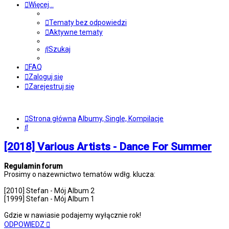
Więcej…
Tematy bez odpowiedzi
Aktywne tematy
Szukaj
FAQ
Zaloguj się
Zarejestruj się
Strona główna
Albumy, Single, Kompilacje
Szukaj
[2018] Various Artists - Dance For Summer
Regulamin forum
Prosimy o nazewnictwo tematów wdłg. klucza:
[2010] Stefan - Mój Album 2
[1999] Stefan - Mój Album 1
Gdzie w nawiasie podajemy wyłącznie rok!
ODPOWIEDZ