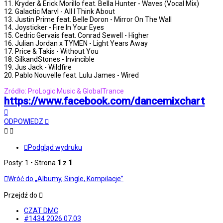
11. Kryder & Erick Morillo feat. Bella Hunter - Waves (Vocal Mix)
12. Galactic Marvl - All I Think About
13. Justin Prime feat. Belle Doron - Mirror On The Wall
14. Joysticker - Fire In Your Eyes
15. Cedric Gervais feat. Conrad Sewell - Higher
16. Julian Jordan x TYMEN - Light Years Away
17. Price & Takis - Without You
18. SilkandStones - Invincible
19. Jus Jack - Wildfire
20. Pablo Nouvelle feat. Lulu James - Wired
Zródło: ProLogic Music & GlobalTrance
https://www.facebook.com/dancemixchart
Na
górę
ODPOWIEDZ
Podgląd wydruku
Posty: 1 • Strona
1
z
1
Wróć do „Albumy, Single, Kompilacje”
Przejdź do
CZAT DMC
#1434 2026.07.03