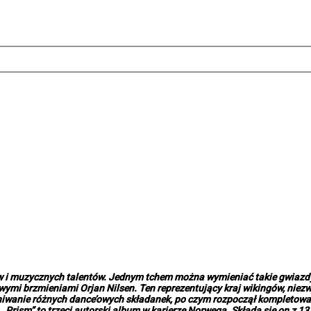
i muzycznych talentów. Jednym tchem można wymieniać takie gwiazdy 
wymi brzmieniami Orjan Nilsen. Ten reprezentujący kraj wikingów, niez
hiwanie różnych dance’owych składanek, po czym rozpoczął kompletowan
. „Prism” to trzeci autorski album w karierze Norwega. Składa się on z 13