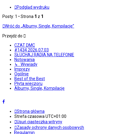
Podgląd wydruku
Posty: 1 • Strona
1
z
1
Wróć do „Albumy, Single, Kompilacje”
Przejdź do
CZAT DMC
#1434 2026.07.03
SŁUCHAJ RADIA NA TELEFONIE
Notowania
↳ Wywiady
Imprezy
Ogólnie
Best of the Best
Płyta wieczoru
Albumy, Single, Kompilacje
Strona główna
Strefa czasowa
UTC+01:00
Usuń ciasteczka witryny
Zasady ochrony danych osobowych
Regulamin