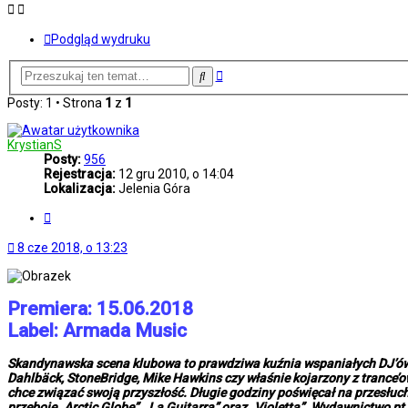
Podgląd wydruku
Wyszukiwanie
Szukaj
zaawansowane
Posty: 1 • Strona
1
z
1
KrystianS
Posty:
956
Rejestracja:
12 gru 2010, o 14:04
Lokalizacja:
Jelenia Góra
Cytuj
8 cze 2018, o 13:23
Premiera: 15.06.2018
Label: Armada Music
Skandynawska scena klubowa to prawdziwa kuźnia wspaniałych DJ’ów 
Dahlbäck, StoneBridge, Mike Hawkins czy właśnie kojarzony z trance’o
chce związać swoją przyszłość. Długie godziny poświęcał na przesłuc
przeboje „Arctic Globe”, „La Guitarra” oraz „Violetta”. Wydawnictwo pt