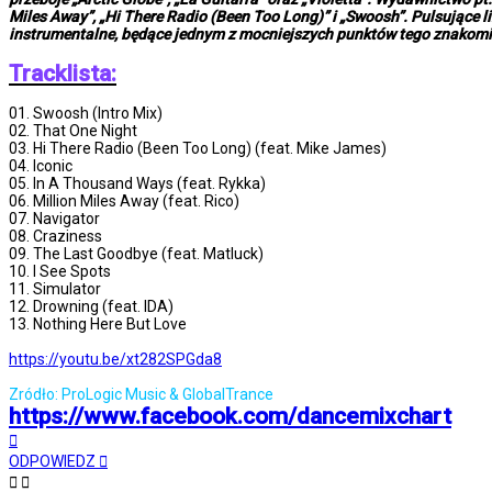
Miles Away”, „Hi There Radio (Been Too Long)” i „Swoosh”. Pulsujące l
instrumentalne, będące jednym z mocniejszych punktów tego znakomi
Tracklista:
01. Swoosh (Intro Mix)
02. That One Night
03. Hi There Radio (Been Too Long) (feat. Mike James)
04. Iconic
05. In A Thousand Ways (feat. Rykka)
06. Million Miles Away (feat. Rico)
07. Navigator
08. Craziness
09. The Last Goodbye (feat. Matluck)
10. I See Spots
11. Simulator
12. Drowning (feat. IDA)
13. Nothing Here But Love
https://youtu.be/xt282SPGda8
Zródło: ProLogic Music & GlobalTrance
https://www.facebook.com/dancemixchart
Na
górę
ODPOWIEDZ