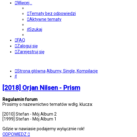
Więcej…
Tematy bez odpowiedzi
Aktywne tematy
Szukaj
FAQ
Zaloguj się
Zarejestruj się
Strona główna
Albumy, Single, Kompilacje
Szukaj
[2018] Orjan Nilsen - Prism
Regulamin forum
Prosimy o nazewnictwo tematów wdłg. klucza:
[2010] Stefan - Mój Album 2
[1999] Stefan - Mój Album 1
Gdzie w nawiasie podajemy wyłącznie rok!
ODPOWIEDZ