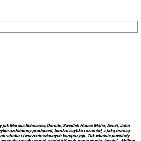
jak Marcus Schössow, Darude, Swedish House Mafia, Avicii, John
wykle uzdolniony producent, bardzo szybko rozumiał, z jaką branżą
ie studia i tworzenie własnych kompozycji. Tak właśnie powstały
 energetycznych nagrań, wśród których znane single „Iconic”, „Million