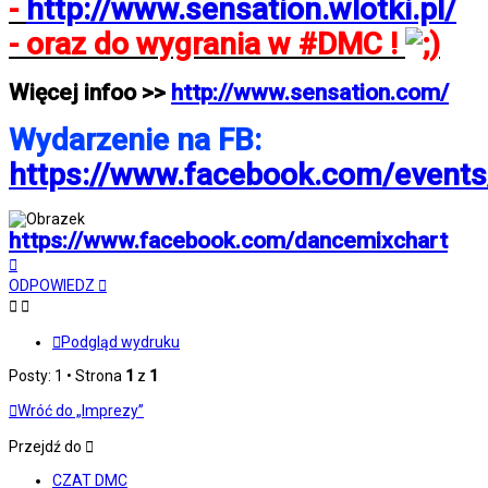
-
http://www.sensation.wlotki.pl/
- oraz do wygrania w #DMC !
Więcej infoo >>
http://www.sensation.com/
Wydarzenie na FB:
https://www.facebook.com/event
https://www.facebook.com/dancemixchart
Na
górę
ODPOWIEDZ
Podgląd wydruku
Posty: 1 • Strona
1
z
1
Wróć do „Imprezy”
Przejdź do
CZAT DMC