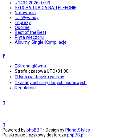
#1434 2026.07.03
SŁUCHAJ RADIA NA TELEFONIE
Notowania
↳ Wywiady
Imprezy
Ogólnie
Best of the Best
Płyta wieczoru
Albumy, Single, Kompilacje
Strona główna
Strefa czasowa
UTC+01:00
Usuń ciasteczka witryny
Zasady ochrony danych osobowych
Regulamin
Powered by
phpBB
™
• Design by
PlanetStyles
Polski pakiet językowy dostarcza
phpBB.pl