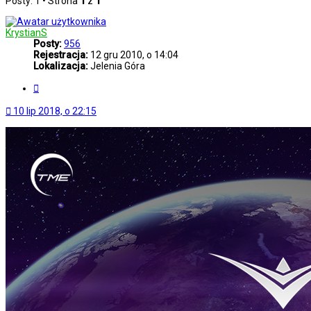
Posty: 1 • Strona
1
z
1
KrystianS
Posty:
956
Rejestracja:
12 gru 2010, o 14:04
Lokalizacja:
Jelenia Góra
Cytuj
10 lip 2018, o 22:15