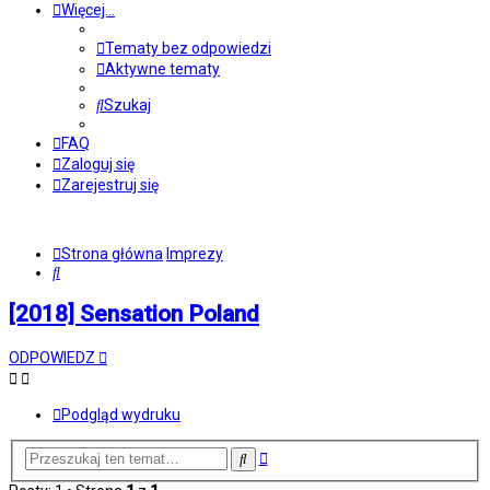
Więcej…
Tematy bez odpowiedzi
Aktywne tematy
Szukaj
FAQ
Zaloguj się
Zarejestruj się
Strona główna
Imprezy
Szukaj
[2018] Sensation Poland
ODPOWIEDZ
Podgląd wydruku
Wyszukiwanie
Szukaj
zaawansowane