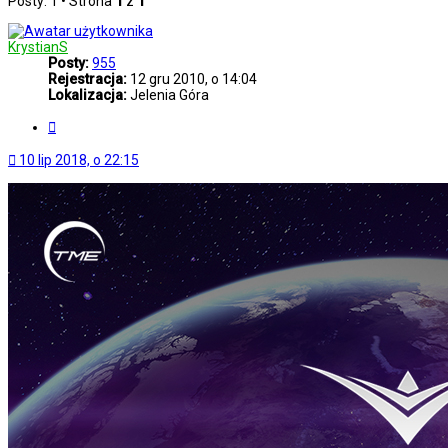
Posty: 1 • Strona
1
z
1
KrystianS
Posty:
955
Rejestracja:
12 gru 2010, o 14:04
Lokalizacja:
Jelenia Góra
Cytuj
10 lip 2018, o 22:15