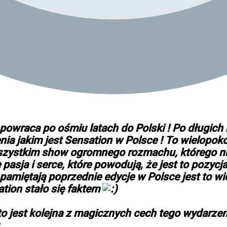
n powraca po ośmiu latach do Polski ! Po długic
 jakim jest Sensation w Polsce ! To wielopokole
e wszystkim show ogromnego rozmachu, którego 
e pasja i serce, które powodują, że jest to poz
 pamiętają poprzednie edycje w Polsce jest to wi
tion stało się faktem
to jest kolejna z magicznych cech tego wydarzeni