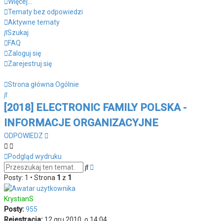
Więcej…
Tematy bez odpowiedzi
Aktywne tematy
Szukaj
FAQ
Zaloguj się
Zarejestruj się
Strona główna
Ogólnie
Szukaj
[2018] ELECTRONIC FAMILY POLSKA -
INFORMACJE ORGANIZACYJNE
ODPOWIEDZ
Podgląd wydruku
Wyszukiwanie
Szukaj
zaawansowane
Posty: 1 • Strona
1
z
1
KrystianS
Posty:
955
Rejestracja:
12 gru 2010, o 14:04