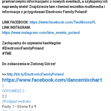
premierowymi informacjami o nowych eventach, a szykujemy ich
naprawdę wiele! Znajdziecie tam również wszelkie multimedia i
informacje z przygotowań Electronic Family Poland!
LINK FACEBOOK:
https://www.facebook.com/TwoMoonsPL
LINK INSTAGRAM:
https://www.instagram.com/tme_events_poland
Zachęcamy do używania hashtagów:
#ElectronicFamilyPoland
#TME
Do zobaczenia w Zielonej Górze!
>>
http://bit.ly/ElectronicFamilyPoland
https://www.facebook.com/dancemixchart
Na
górę
ODPOWIEDZ
Podgląd wydruku
Posty: 1 • Strona
1
z
1