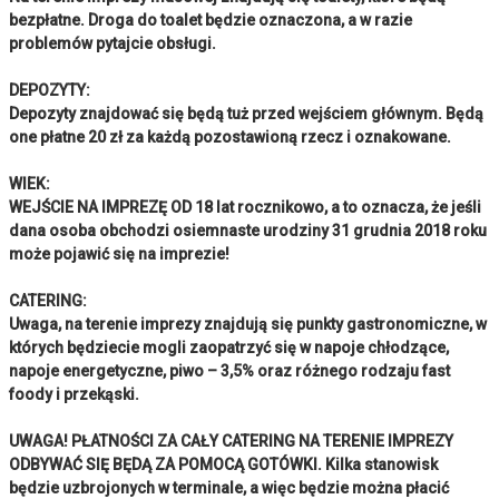
bezpłatne. Droga do toalet będzie oznaczona, a w razie
problemów pytajcie obsługi.
DEPOZYTY:
Depozyty znajdować się będą tuż przed wejściem głównym. Będą
one płatne 20 zł za każdą pozostawioną rzecz i oznakowane.
WIEK:
WEJŚCIE NA IMPREZĘ OD 18 lat rocznikowo, a to oznacza, że jeśli
dana osoba obchodzi osiemnaste urodziny 31 grudnia 2018 roku
może pojawić się na imprezie!
CATERING:
Uwaga, na terenie imprezy znajdują się punkty gastronomiczne, w
których będziecie mogli zaopatrzyć się w napoje chłodzące,
napoje energetyczne, piwo – 3,5% oraz różnego rodzaju fast
foody i przekąski.
UWAGA! PŁATNOŚCI ZA CAŁY CATERING NA TERENIE IMPREZY
ODBYWAĆ SIĘ BĘDĄ ZA POMOCĄ GOTÓWKI. Kilka stanowisk
będzie uzbrojonych w terminale, a więc będzie można płacić