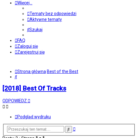
Więcej…
Tematy bez odpowiedzi
Aktywne tematy
Szukaj
FAQ
Zaloguj się
Zarejestruj się
Strona główna
Best of the Best
Szukaj
[2018] Best Of Tracks
ODPOWIEDZ
Podgląd wydruku
Wyszukiwanie
Szukaj
zaawansowane