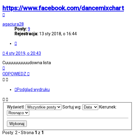
50. Hans Zimmer - Time (Tale Of Us Edit)
https://www.facebook.com/dancemixchart
Na
górę
agaciura28
Posty:
9
Rejestracja:
13 sty 2018, o 16:44
Cytuj
4 sty 2019, o 20:43
Cuuuuuuuuuudowna lista
Na
górę
ODPOWIEDZ
Podgląd wydruku
Wyświetl:
Sortuj wg:
Kierunek:
Posty: 2 • Strona
1
z
1