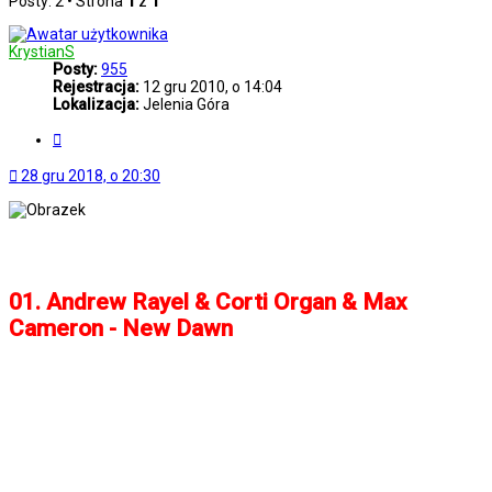
Posty: 2 • Strona
1
z
1
KrystianS
Posty:
955
Rejestracja:
12 gru 2010, o 14:04
Lokalizacja:
Jelenia Góra
Cytuj
28 gru 2018, o 20:30
...:: Best Of Tracks 2018 ::...
01. Andrew Rayel & Corti Organ & Max
Cameron - New Dawn
02. Cosmic Gate & Emma Hewitt - Be Your
Sound (Ilan Blustone Remix)
03. Khairy Ahmed & Aria vs Kiyoi & Eky -
Broken Wings
04. Andy Moor & Ashley Wallbridge - Faces
(Indecent Noise Remix)