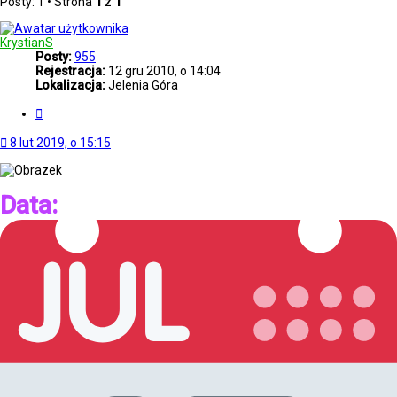
Posty: 1 • Strona
1
z
1
KrystianS
Posty:
955
Rejestracja:
12 gru 2010, o 14:04
Lokalizacja:
Jelenia Góra
Cytuj
8 lut 2019, o 15:15
Data: