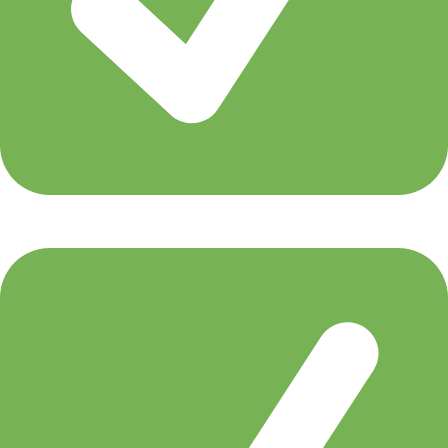
Maciej Wowk (WARM-UP, 15:30 CET - 16:00
CET)