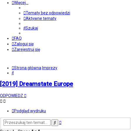
Więcej…
Tematy bez odpowiedzi
Aktywne tematy
Szukaj
FAQ
Zaloguj się
Zarejestruj się
Strona główna
Imprezy
Szukaj
[2019] Dreamstate Europe
ODPOWIEDZ
Podgląd wydruku
Wyszukiwanie
Szukaj
zaawansowane