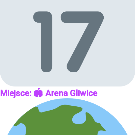
Miejsce: 🏟 Arena Gliwice