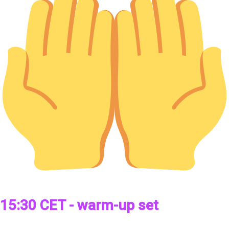
15:30 CET - warm-up set