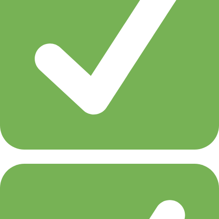
Paul Oakenfold presents Full On Fluoro