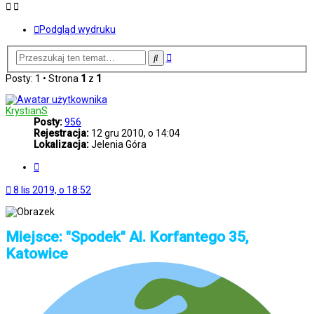
Podgląd wydruku
Wyszukiwanie
Szukaj
zaawansowane
Posty: 1 • Strona
1
z
1
KrystianS
Posty:
956
Rejestracja:
12 gru 2010, o 14:04
Lokalizacja:
Jelenia Góra
Cytuj
8 lis 2019, o 18:52
Miejsce: "Spodek" Al. Korfantego 35,
Katowice