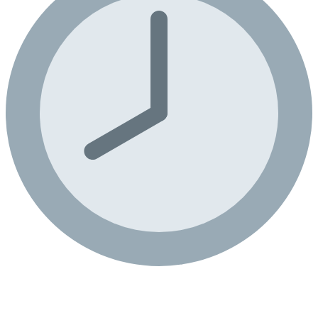
20-sta edycja kultowej imprezy MAYDAY
Poland w katowickim Spodku! Na trzech