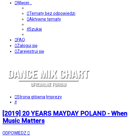
Więcej…
Tematy bez odpowiedzi
Aktywne tematy
Szukaj
FAQ
Zaloguj się
Zarejestruj się
Strona główna
Imprezy
Szukaj
[2019] 20 YEARS MAYDAY POLAND - When
Music Matters
ODPOWIEDZ