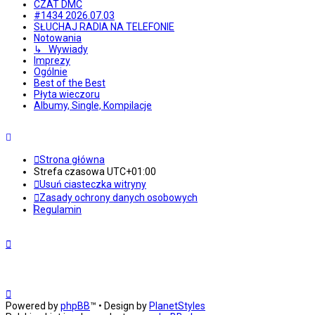
CZAT DMC
#1434 2026.07.03
SŁUCHAJ RADIA NA TELEFONIE
Notowania
↳ Wywiady
Imprezy
Ogólnie
Best of the Best
Płyta wieczoru
Albumy, Single, Kompilacje
Strona główna
Strefa czasowa
UTC+01:00
Usuń ciasteczka witryny
Zasady ochrony danych osobowych
Regulamin
Powered by
phpBB
™
• Design by
PlanetStyles