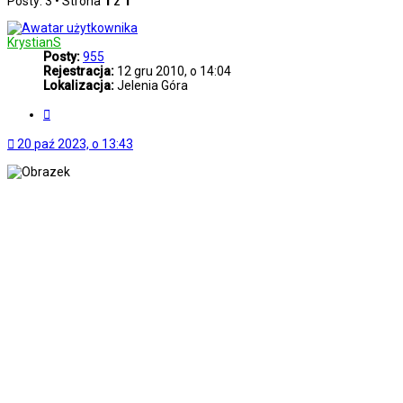
Posty: 3 • Strona
1
z
1
KrystianS
Posty:
955
Rejestracja:
12 gru 2010, o 14:04
Lokalizacja:
Jelenia Góra
Cytuj
20 paź 2023, o 13:43
...: Best Of The Best #1300 :...
01. Paul van Dyk - For An Angel
02. Dance Nation - Sunshine
03. Tiësto feat. BT - Love Comes Again
04. Lasgo - Something
05. Delerium feat. Sarah McLachlan - Silence
(Tiesto Remix)
06. 4 Strings feat. Susanne Teutenberg -
Sunrise (Vocal Club Mix)