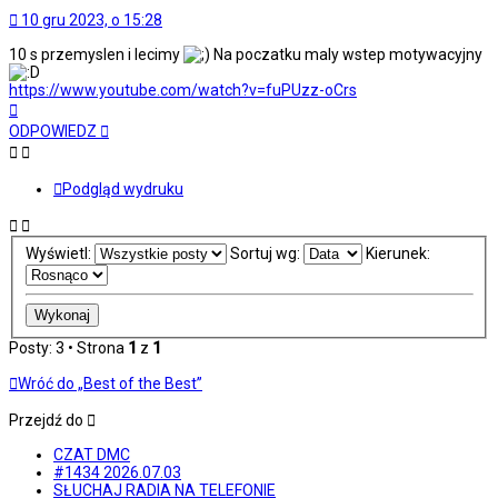
10 gru 2023, o 15:28
10 s przemyslen i lecimy
Na poczatku maly wstep motywacyjny
https://www.youtube.com/watch?v=fuPUzz-oCrs
Na
górę
ODPOWIEDZ
Podgląd wydruku
Wyświetl:
Sortuj wg:
Kierunek:
Posty: 3 • Strona
1
z
1
Wróć do „Best of the Best”
Przejdź do
CZAT DMC
#1434 2026.07.03
SŁUCHAJ RADIA NA TELEFONIE