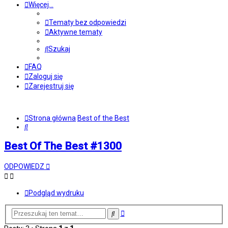
Więcej…
Tematy bez odpowiedzi
Aktywne tematy
Szukaj
FAQ
Zaloguj się
Zarejestruj się
Strona główna
Best of the Best
Szukaj
Best Of The Best #1300
ODPOWIEDZ
Podgląd wydruku
Wyszukiwanie
Szukaj
zaawansowane