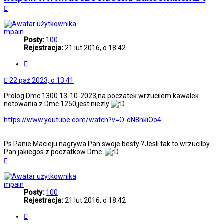
Na
górę
mpain
Posty:
100
Rejestracja:
21 lut 2016, o 18:42
Cytuj
22 paź 2023, o 13:41
Prolog Dmc 1300 13-10-2023,na poczatek wrzucilem kawalek
notowania z Dmc 1250,jest niezly
https://www.youtube.com/watch?v=O-dN8hkiOo4
Ps.Panie Macieju nagrywa Pan swoje besty ?Jesli tak to wrzucilby
Pan jakiegos z poczatkow Dmc.
Na
górę
mpain
Posty:
100
Rejestracja:
21 lut 2016, o 18:42
Cytuj