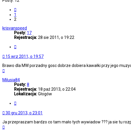
Posty: 12
Poprzednia
1
2
krisvanspeed
Posty:
17
Rejestracja:
28 sie 2011, o 19:22
Cytuj
15 wrz 2011, o 19:57
Brawo dla MW porzadny gosc dobrze dobiera kawałki przy jego muzyc
Na
górę
Milusia84
Posty:
8
Rejestracja:
18 paź 2013, o 22:04
Lokalizacja:
Głogów
Cytuj
30 gru 2013, o 23:01
Ja przepraszam bardzo co tam mało tych wywiadow ??? ja sie tu rozp
Na