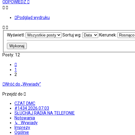
górę
ODPOWIEDZ
Podgląd wydruku
Wyświetl:
Sortuj wg:
Kierunek:
Posty: 12
Poprzednia
1
2
Wróć do „Wywiady”
Przejdź do
CZAT DMC
#1434 2026.07.03
SŁUCHAJ RADIA NA TELEFONIE
Notowania
↳ Wywiady
Imprezy
Ogólnie