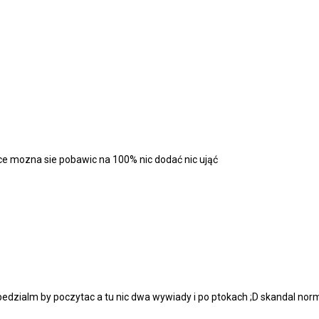
e mozna sie pobawic na 100% nic dodać nic ująć
edzialm by poczytac a tu nic dwa wywiady i po ptokach ;D skandal nor