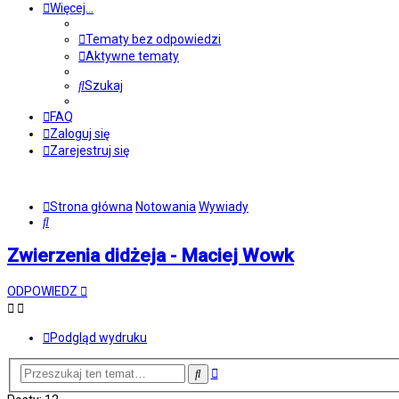
Więcej…
Tematy bez odpowiedzi
Aktywne tematy
Szukaj
FAQ
Zaloguj się
Zarejestruj się
Strona główna
Notowania
Wywiady
Szukaj
Zwierzenia didżeja - Maciej Wowk
ODPOWIEDZ
Podgląd wydruku
Wyszukiwanie
Szukaj
zaawansowane